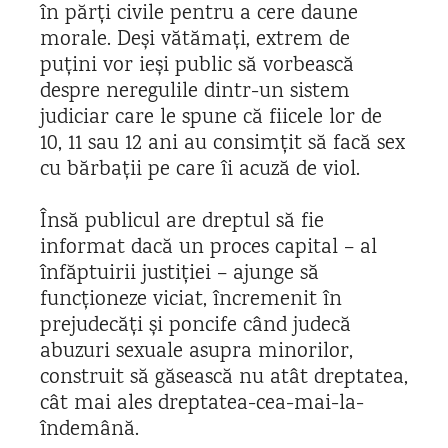
în părți civile pentru a cere daune
morale. Deși vătămați, extrem de
puțini vor ieși public să vorbească
despre neregulile dintr-un sistem
judiciar care le spune că fiicele lor de
10, 11 sau 12 ani au consimțit să facă sex
cu bărbații pe care îi acuză de viol.
Însă publicul are dreptul să fie
informat dacă un proces capital – al
înfăptuirii justiției – ajunge să
funcționeze viciat, încremenit în
prejudecăți și poncife când judecă
abuzuri sexuale asupra minorilor,
construit să găsească nu atât dreptatea,
cât mai ales dreptatea-cea-mai-la-
îndemână.