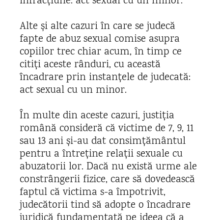
infracțiune: act sexual cu un minor.
Alte și alte cazuri în care se judecă
fapte de abuz sexual comise asupra
copiilor trec chiar acum, în timp ce
citiți aceste rânduri, cu această
încadrare prin instanțele de judecată:
act sexual cu un minor.
În multe din aceste cazuri, justiția
română consideră că victime de 7, 9, 11
sau 13 ani și-au dat consimțământul
pentru a întreține relații sexuale cu
abuzatorii lor. Dacă nu există urme ale
constrângerii fizice, care să dovedească
faptul că victima s-a împotrivit,
judecătorii tind să adopte o încadrare
juridică fundamentată pe ideea că a