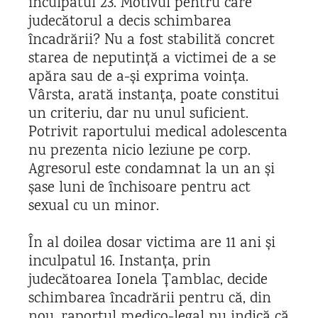
inculpatul 23. Motivul pentru care
judecătorul a decis schimbarea
încadrării? Nu a fost stabilită concret
starea de neputință a victimei de a se
apăra sau de a-și exprima voința.
Vârsta, arată instanța, poate constitui
un criteriu, dar nu unul suficient.
Potrivit raportului medical adolescenta
nu prezenta nicio leziune pe corp.
Agresorul este condamnat la un an și
șase luni de închisoare pentru act
sexual cu un minor.
În al doilea dosar victima are 11 ani și
inculpatul 16. Instanța, prin
judecătoarea Ionela Țamblac, decide
schimbarea încadrării pentru că, din
nou, raportul medico-legal nu indică că