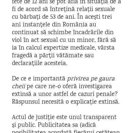
fete de 12 ani se pot afla în situația de a
fi de acord să întrețină relații sexuale
cu bărbați de 53 de ani. În acești trei
ani instanțele din România au
continuat să schimbe încadrările din
viol în act sexual cu un minor, fără să
ia în calcul expertize medicale, vârsta
fragedă a părții vătămate sau
declarațiile acesteia.
De ce e importantă
privirea pe gaura
cheii
pe care ne-o oferă investigarea
extinsă a unor astfel de cazuri penale?
Răspunsul necesită o explicație extinsă.
Actul de justiție este unul transparent
și public. Publicitatea sa (adică