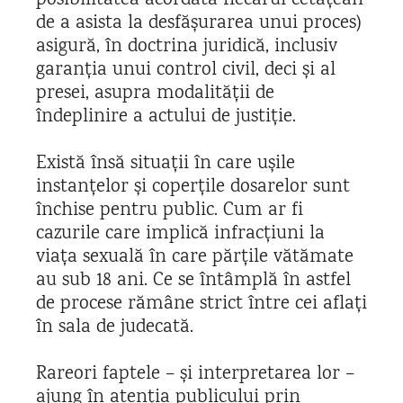
posibilitatea acordată fiecărui cetățean
de a asista la desfășurarea unui proces)
asigură, în doctrina juridică, inclusiv
garanția unui control civil, deci și al
presei, asupra modalității de
îndeplinire a actului de justiție.
Există însă situații în care ușile
instanțelor și coperțile dosarelor sunt
închise pentru public. Cum ar fi
cazurile care implică infracțiuni la
viața sexuală în care părțile vătămate
au sub 18 ani. Ce se întâmplă în astfel
de procese rămâne strict între cei aflați
în sala de judecată.
Rareori faptele – și interpretarea lor –
ajung în atenția publicului prin