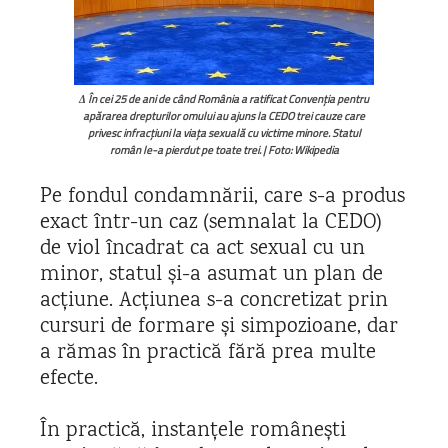
Δ În cei 25 de ani de când România a ratificat Convenția pentru
apărarea drepturilor omului au ajuns la CEDO trei cauze care
privesc infracțiuni la viața sexuală cu victime minore. Statul
român le-a pierdut pe toate trei. | Foto: Wikipedia
Pe fondul condamnării, care s-a produs
exact într-un caz (semnalat la CEDO)
de viol încadrat ca act sexual cu un
minor, statul și-a asumat un plan de
acțiune. Acțiunea s-a concretizat prin
cursuri de formare și simpozioane, dar
a rămas în practică fără prea multe
efecte.
În practică, instanțele românești