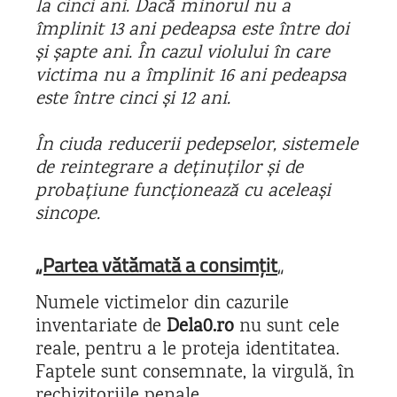
la cinci ani. Dacă minorul nu a
împlinit 13 ani pedeapsa este între doi
și șapte ani. În cazul violului în care
victima nu a împlinit 16 ani pedeapsa
este între cinci și 12 ani.
În ciuda reducerii pedepselor, sistemele
de reintegrare a deținuților și de
probațiune funcționează cu aceleași
sincope.
„Partea vătămată a consimțit
„
Numele victimelor din cazurile
inventariate de
Dela0.ro
nu sunt cele
reale, pentru a le proteja identitatea.
Faptele sunt consemnate, la virgulă, în
rechizitoriile penale.