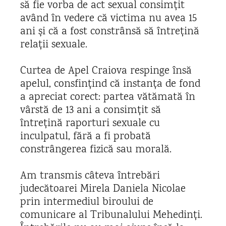
să fie vorba de act sexual consimțit
având în vedere că victima nu avea 15
ani și că a fost constrânsă să întrețină
relații sexuale.
Curtea de Apel Craiova respinge însă
apelul, consfințind că instanța de fond
a apreciat corect: partea vătămată în
vârstă de 13 ani a consimțit să
întrețină raporturi sexuale cu
inculpatul, fără a fi probată
constrângerea fizică sau morală.
Am transmis câteva întrebări
judecătoarei Mirela Daniela Nicolae
prin intermediul biroului de
comunicare al Tribunalului Mehedinți.