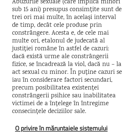
Abuzurile sexuale (care implică minori
sub 15 ani) presupus consimțite sunt de
trei ori mai multe, în același interval
de timp, decât cele produse prin
constrângere. Acesta e, de cele mai
multe ori, etalonul de judecată al
justiției române în astfel de cazuri:
dacă există urme ale constrângerii
fizice, se încadrează la viol, dacă nu – la
act sexual cu minor. În puține cazuri se
iau în considerare factori secundari,
precum posibilitatea existenței
constrângerii psihice sau inabilitatea
victimei de a înțelege în întregime
consecințele deciziilor sale.
O privire în măruntaiele sistemului