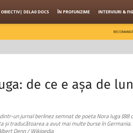
OBIECTIV| DELA0 DOCS
ÎN PROFUNZIME
INTERVIURI & FI
RECOMANDĂ
Iuga: de ce e așa de l
dintr-un jurnal berlinez semnat de poeta Nora Iuga (88 de
oeta și traducătoarea a avut mai multe burse în Germania.
 Albert Denn / Wikipedia