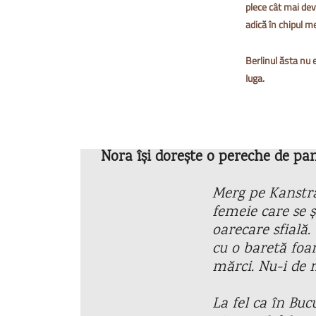
plece cât mai dev
adică în chipul m
Berlinul ăsta nu e
Iuga.
Nora își dorește o pereche de pan
Merg pe Kanstra
femeie care se ș
oarecare sfială.
cu o baretă foar
mărci. Nu-i de 
La fel ca în Buc