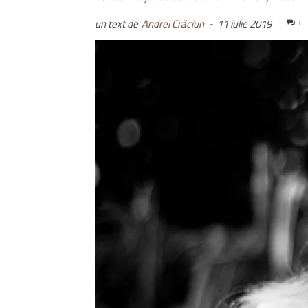
un text de
Andrei Crăciun
-
11 iulie 2019
1