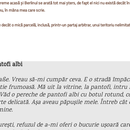
reme acasă și Berlinul se arată tot mai șters, de fapt el nici nu există decât î
eu, în mâna mea care scrie.
 decât o mică parcelă, inclusă, printr-un partaj arbitrar, unui teritoriu nelimit
tofi albi
ße. Vreau să-mi cumpăr ceva. E o stradă împăcat
tie frumoasă. Mă uit la vitrine, la pantofi, intru
 Văd o pereche de pantofi albi cu botul rotund, c
te delicată. Așa aveau păpușile mele. Întreb cât 
mine.
urești, refuzul de a-mi oferi o bucurie ușoară ca