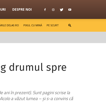
GURI
DESPRE NOI
RILE DELA0.RO
PIXUL CU MINĂ
PE SCURT
ung drumul spre
 ani în prezent). Sunt pagini scrise la
 Acolo a văzut lumea – și s-a convins că