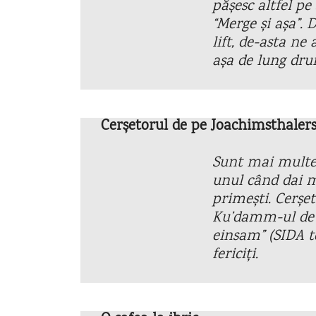
pășesc altfel pe
“Merge și așa”.
lift, de-asta n
așa de lung dru
Cerșetorul de pe Joachimsthaler
Sunt mai multe f
unul când dai m
primești. Cerșe
Ku’damm-ul de K
einsam” (SIDA t
fericiți.