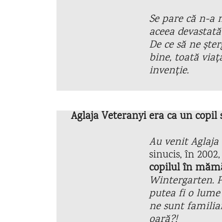
Se pare că n-a m
aceea devastată
De ce să ne ște
bine, toată viaț
invenție.
Aglaja Veteranyi era ca un copil 
Au venit Aglaja
sinucis, în 2002
copilul în măm
Wintergarten. Pa
putea fi o lume
ne sunt familiar
oară?!