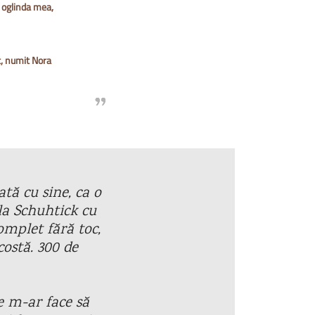
n oglinda mea,
at, numit Nora
ă cu sine, ca o
 la Schuhtick cu
omplet fără toc,
costă. 300 de
re m-ar face să