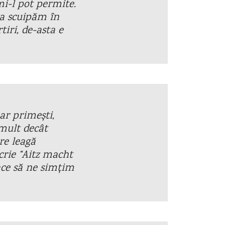
mi-l pot permite.
ta scuipăm în
iri, de-asta e
ar primești,
mult decât
re leagă
crie “Aitz macht
ace să ne simțim