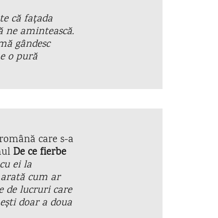
te că fațada
ă ne amintească.
 mă gândesc
 e o pură
e română care s-a
mul
De ce fierbe
cu ei la
i arată cum ar
 de lucruri care
nești doar a doua