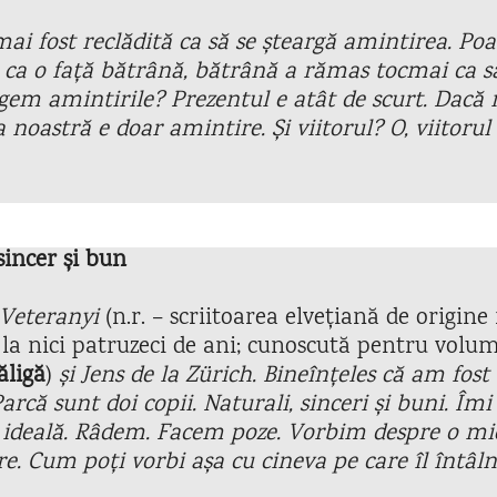
ai fost reclădită ca să se șteargă amintirea. Poa
 ca o față bătrână, bătrână a rămas tocmai ca s
rgem amintirile? Prezentul e atât de scurt. Dacă
a noastră e doar amintire. Și viitorul? O, viitorul
sincer și bun
 Veteranyi
(n.r. – scriitoarea elvețiană de origin
, la nici patruzeci de ani; cunoscută pentru volu
ăligă
)
și Jens de la Z
ürich. Bineînțeles că am fost 
rcă sunt doi copii. Naturali, sinceri și buni. Îm
 ideală. Râdem. Facem poze. Vorbim despre o mie
e. Cum poți vorbi așa cu cineva pe care îl întâl