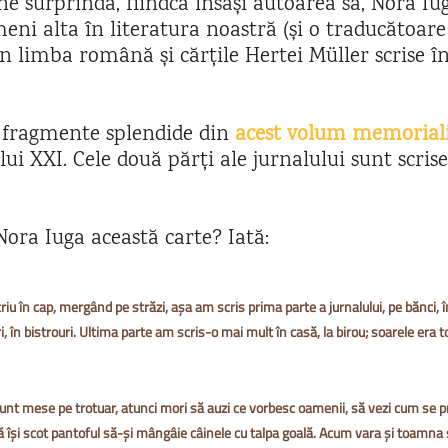
ne surprindă, fiindcă însăși autoarea sa, Nora Iug
meni alta în literatura noastră (și o traducătoar
în limba română și cărțile Hertei
Müller
scrise î
 fragmente splendide din
acest volum memoriali
lui XXI. Cele două părți ale jurnalului sunt scrise
ora Iuga această carte? Iată:
iu în cap, mergând pe străzi, așa am scris prima parte a jurnalului, pe bănci, în
ri, în bistrouri. Ultima parte am scris-o mai mult în casă, la birou; soarele era t
nt mese pe trotuar, atunci mori să auzi ce vorbesc oamenii, să vezi cum se p
 își scot pantoful să-și mângâie câinele cu talpa goală. Acum vara și toamna