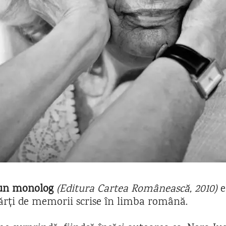
 un monolog
(Editura Cartea Românească, 2010)
e
rți de memorii scrise în limba română.