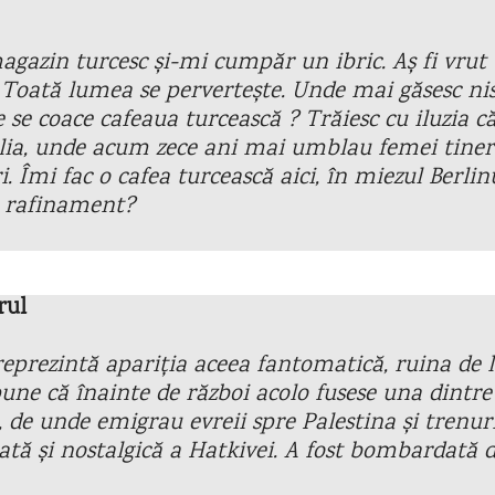
agazin turcesc și-mi cumpăr un ibric. Aș fi vrut
. Toată lumea se pervertește. Unde mai găsesc nis
e se coace cafeaua turcească ? Trăiesc cu iluzia 
ia, unde acum zece ani mai umblau femei tinere
i. Îmi fac o cafea turcească aici, în miezul Berlinu
de rafinament?
rul
 reprezintă apariția aceea fantomatică, ruina de 
une că înainte de război acolo fusese una dintr
, de unde emigrau evreii spre Palestina și trenur
tă și nostalgică a Hatkivei. A fost bombardată d