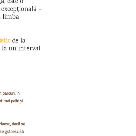
a, este o
e excepțională –
n limba
stic
de la
 la un interval
 parcuri, în
ot mai palid și
rivesc, dacă se
 se grăbesc să