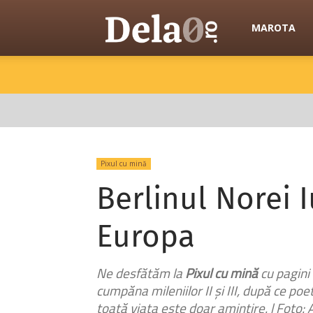
Dela0
MAROTA
Pixul cu mină
Berlinul Norei 
Europa
Ne desfătăm la
Pixul cu mină
cu pagini 
cumpăna mileniilor II și III, după ce p
toată viața este doar amintire. | Foto: