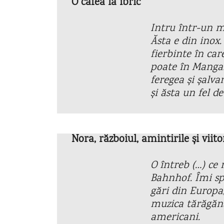
O cafea la ibric
Intru într-un m
Ăsta e din inox
fierbinte în car
poate în Mangal
feregea și șalvar
și ăsta un fel 
Nora, războiul, amintirile și viito
O întreb (…) ce
Bahnhof. Îmi sp
gări din Europa
muzica tărăgăna
americani.