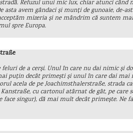
 stradă. Refuzul unui mic lux, chiar atunci când 
 De asta avem gândaci și munți de gunoaie, de-as
e acceptăm mizeria și ne mândrim că suntem mart
mul spre Europa.
straße
eluri de a cerși. Unul în care nu dai nimic și do
ai puțin decât primești și unul în care dai mai 
torul acela de pe Joachimsthalerstraße, strada ca
anstraße, cu cartonul atârnat de gât, pe care s
e face singur), dă mai mult decât primește. Ne f