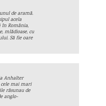
 unul de aramă.
ipul acela
că în România,
, mlădioase, cu
lui. Să fie oare
la Anhalter
e cele mai mari
ile răsunau de
e anglo-