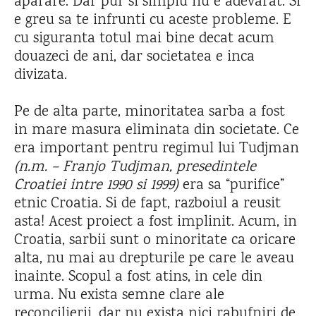
aparare. Dar pur si simplu nu e adevarat. Si
e greu sa te infrunti cu aceste probleme. E
cu siguranta totul mai bine decat acum
douazeci de ani, dar societatea e inca
divizata.
Pe de alta parte, minoritatea sarba a fost
in mare masura eliminata din societate. Ce
era important pentru regimul lui Tudjman
(n.m. – Franjo Tudjman, presedintele
Croatiei intre 1990 si 1999)
era sa “purifice”
etnic Croatia. Si de fapt, razboiul a reusit
asta! Acest proiect a fost implinit. Acum, in
Croatia, sarbii sunt o minoritate ca oricare
alta, nu mai au drepturile pe care le aveau
inainte. Scopul a fost atins, in cele din
urma. Nu exista semne clare ale
reconcilierii, dar nu exista nici rabufniri de