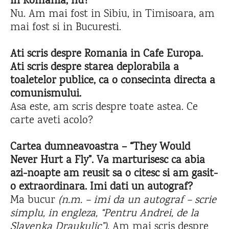
in Romania, nu?
Nu. Am mai fost in Sibiu, in Timisoara, am
mai fost si in Bucuresti.
Ati scris despre Romania in Cafe Europa.
Ati scris despre starea deplorabila a
toaletelor publice, ca o consecinta directa a
comunismului.
Asa este, am scris despre toate astea. Ce
carte aveti acolo?
Cartea dumneavoastr
a –
“They Would
Never Hurt a Fly”. V
a marturisesc ca abia
azi-noapte am reusit sa o citesc si am gasit-
o extraordinara. Imi dati un autograf?
Ma bucur
(n.m. – imi da un autograf – scrie
simplu, in engleza, “Pentru Andrei, de la
Slavenka Draukulic”)
. Am mai scris despre