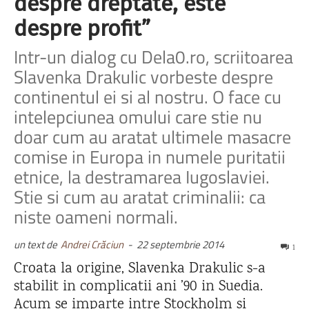
despre dreptate, este
despre profit”
Intr-un dialog cu Dela0.ro, scriitoarea
Slavenka Drakulic vorbeste despre
continentul ei si al nostru. O face cu
intelepciunea omului care stie nu
doar cum au aratat ultimele masacre
comise in Europa in numele puritatii
etnice, la destramarea Iugoslaviei.
Stie si cum au aratat criminalii: ca
niste oameni normali.
un text de
Andrei Crăciun
-
22 septembrie 2014
1
Croata la origine, Slavenka Drakulic s-a
stabilit in complicatii ani ’90 in Suedia.
Acum se imparte intre Stockholm si