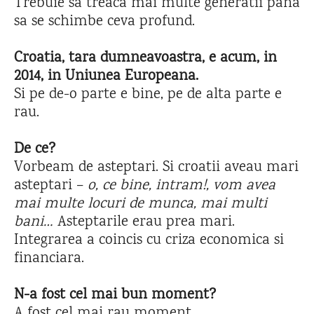
Trebuie sa treaca mai multe generatii pana
sa se schimbe ceva profund.
Croatia, tara dumneavoastra, e acum, in
2014, in Uniunea Europeana.
Si pe de-o parte e bine, pe de alta parte e
rau.
De ce?
Vorbeam de asteptari. Si croatii aveau mari
asteptari –
o, ce bine, intram
!, vom avea
mai multe locuri de munc
a, mai multi
bani…
Asteptarile erau prea mari.
Integrarea a coincis cu criza economica si
financiara.
N-a fost cel mai bun moment?
A fost cel mai rau moment.