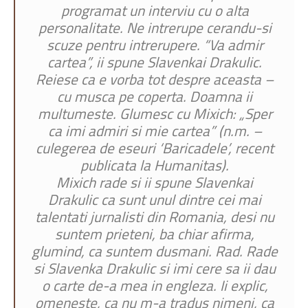
programat un interviu cu o alta
personalitate. Ne intrerupe cerandu-si
scuze pentru intrerupere. “V
a admir
cartea
”,
ii spune Slavenkai Drakulic.
Reiese ca e vorba tot despre aceasta –
cu musca pe coperta. Doamna ii
multumeste. Glumesc cu Mixich: „
Sper
c
a imi admiri si mie cartea” (n.m. –
culegerea de eseuri
‘Baricadele’, recent
publicata la Humanitas)
.
Mixich r
ade si ii spune Slavenkai
Drakulic ca sunt unul dintre cei mai
talentati jurnalisti din Romania, desi nu
suntem prieteni, ba chiar afirma,
glumind, ca suntem dusmani. Rad. Rade
si Slavenka Drakulic si imi cere sa ii dau
o carte de-a mea in engleza. Ii explic,
omeneste, ca nu m-a tradus nimeni, ca