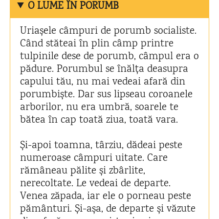
O LUME ÎN PORUMB
Uriașele câmpuri de porumb socialiste.
Când stăteai în plin câmp printre
tulpinile dese de porumb, câmpul era o
pădure. Porumbul se înălța deasupra
capului tău, nu mai vedeai afară din
porumbiște. Dar sus lipseau coroanele
arborilor, nu era umbră, soarele te
bătea în cap toată ziua, toată vara.
Și-apoi toamna, târziu, dădeai peste
numeroase câmpuri uitate. Care
rămâneau pălite și zbârlite,
nerecoltate. Le vedeai de departe.
Venea zăpada, iar ele o porneau peste
pământuri. Și-așa, de departe și văzute