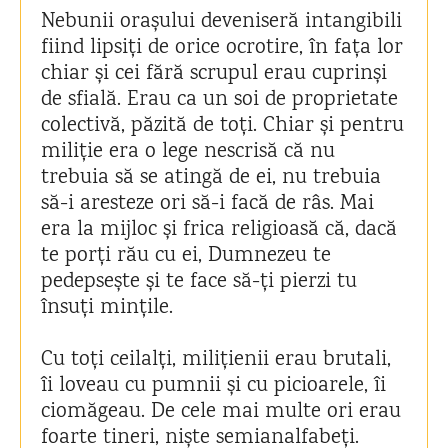
Nebunii orașului deveniseră intangibili
fiind lipsiți de orice ocrotire, în fața lor
chiar și cei fără scrupul erau cuprinși
de sfială. Erau ca un soi de proprietate
colectivă, păzită de toți. Chiar și pentru
miliție era o lege nescrisă că nu
trebuia să se atingă de ei, nu trebuia
să-i aresteze ori să-i facă de râs. Mai
era la mijloc și frica religioasă că, dacă
te porți rău cu ei, Dumnezeu te
pedepsește și te face să-ți pierzi tu
însuți mințile.
Cu toți ceilalți, milițienii erau brutali,
îi loveau cu pumnii și cu picioarele, îi
ciomăgeau. De cele mai multe ori erau
foarte tineri, niște semianalfabeți.