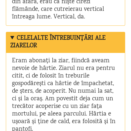
din afară, erau ca niște cirezi
flămânde, care cutreierau vertical
întreaga lume. Vertical, da.
CELELALTE ÎNTREBUINȚĂRI ALE
ZIARELOR
Eram abonați la ziar, fiindcă aveam
nevoie de hârtie. Ziarul nu era pentru
citit, ci de folosit în treburile
gospodărești ca hârtie de împachetat,
de șters, de acoperit. Nu numai la sat,
ci și la oraș. Am povestit deja cum un
trecător acoperise cu un ziar fața
mortului, pe aleea parcului. Hârtia e
ușoară și ține de cald, era folosită și în
pantofi.