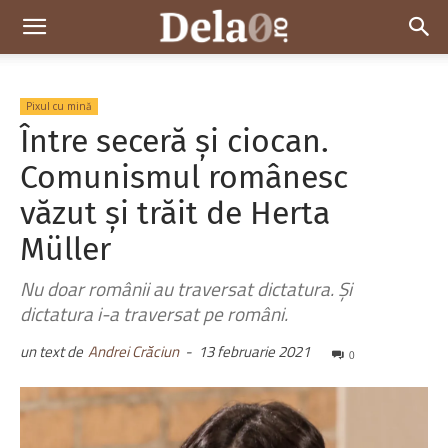
Dela0
Pixul cu mină
Între seceră și ciocan.
Comunismul românesc
văzut și trăit de Herta
Müller
Nu doar românii au traversat dictatura. Și
dictatura i-a traversat pe români.
un text de
Andrei Crăciun
-
13 februarie 2021
0