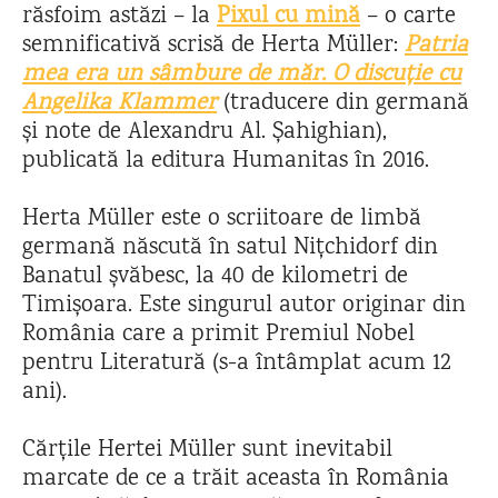
răsfoim astăzi – la
Pixul cu mină
– o carte
semnificativă scrisă de Herta Müller:
Patria
mea era un sâmbure de măr. O discuție cu
Angelika Klammer
(traducere din germană
și note de Alexandru Al. Șahighian),
publicată la editura Humanitas în 2016.
Herta Müller este o scriitoare de limbă
germană născută în satul Nițchidorf din
Banatul șvăbesc, la 40 de kilometri de
Timișoara. Este singurul autor originar din
România care a primit Premiul Nobel
pentru Literatură (s-a întâmplat acum 12
ani).
Cărțile Hertei Müller sunt inevitabil
marcate de ce a trăit aceasta în România