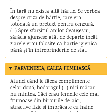
În țară nu exista altă hârtie. Se vorbea
despre criza de hârtie, care era
totodată un pretext pentru cenzură.
(…) Spre sfârșitul anilor Ceaușescu,
sărăcia ajunsese atât de departe încât
ziarele erau folosite ca hârtie igienică
până și în întreprinderile de stat.
PARVENIREA, CALEA FEMEIASCĂ
Atunci când le făcea complimente
celor două, hodorogul (…) nici măcar
nu mințea. Căci erau femeile cele mai
frumoase din birourile de-aici,
atractive fizic și îmbrăcate cu haine