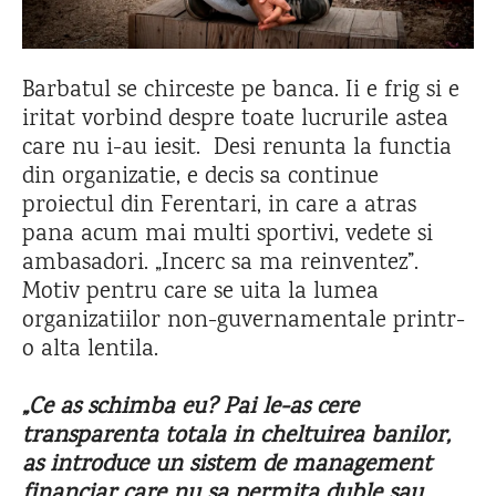
Barbatul se chirceste pe banca. Ii e frig si e
iritat vorbind despre toate lucrurile astea
care nu i-au iesit. Desi renunta la functia
din organizatie, e decis sa continue
proiectul din Ferentari, in care a atras
pana acum mai multi sportivi, vedete si
ambasadori. „Incerc sa ma reinventez”.
Motiv pentru care se uita la lumea
organizatiilor non-guvernamentale printr-
o alta lentila.
„Ce as schimba eu? Pai le-as cere
transparenta totala in cheltuirea banilor,
as introduce un sistem de management
financiar care nu sa permita duble sau