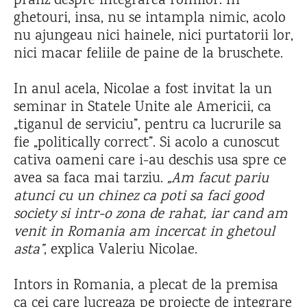
pranz despre integrarea romilor. In
ghetouri, insa, nu se intampla nimic, acolo
nu ajungeau nici hainele, nici purtatorii lor,
nici macar feliile de paine de la bruschete.
In anul acela, Nicolae a fost invitat la un
seminar in Statele Unite ale Americii, ca
„tiganul de serviciu”, pentru ca lucrurile sa
fie „politically correct”. Si acolo a cunoscut
cativa oameni care i-au deschis usa spre ce
avea sa faca mai tarziu.
„Am facut pariu
atunci cu un chinez ca poti sa faci good
society si intr-o zona de rahat, iar cand am
venit in Romania am incercat in ghetoul
asta”
, explica Valeriu Nicolae.
Intors in Romania, a plecat de la premisa
ca cei care lucreaza pe proiecte de integrare