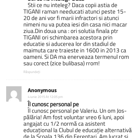
Stii ce nu inteleg? Daca copii astia de
TIGANI raman needucati atunci peste 15-
20 de ani vor fi marii infractori si atunci
nimeni nu va putea iesi din casa nici macar
ziua.Din doua una : ori solutia finala ptr
TIGANI ori schimbarea acestora prin
educatie si aducerea lor din stadiul de
maimuta care traieste in 1600 in 2013 ca
oameni. Si DA ma enerveaza termenul rom
sau corect (zice bulibasa) rrom!
Răspundeți
Anonymous
4 iunie 2015 At 12:05 pm
Îl cunosc personal pe
Îl cunosc personal pe Valeriu. Un om Jos-
pălăria! Am fost voluntar vreo 6 luni, apoi
angajat cu 1/2 normă ca asistent
educațional la Clubul de educație alternativă
de la Școala 136 din Ferentari. Am lucrat și