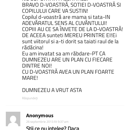
BRAVO D-VOASTRĂ, SOTIEI D-VOASTRĂ SI
COPILULUI CARE VA SUSTIN!
Copilul d-voastră are mama si tata-IN
ADEVĂRATUL SENS AL CUVÂNTULUI!
COPIII AU CE SA ÎNVETE DE LA D-VOASTRĂ!
DE ACEEA sunteti MEREU PRINTRE EI!Ei
sunt viitorul si a-ti dorit sa taiati raul de la
rădăcina!
Eu am invatat sa am răbdare-PT CA
DUMNEZEU ARE UN PLAN CU FIECARE
DINTRE NOI!
CU D-VOASTRĂ AVEA UN PLAN FOARTE
MARE!
DUMNEZEU A VRUT ASTA
Răspundeți
Anonymous
26 septembrie 2013 At 9:37 am
Stii ce nu inteleg? Daca