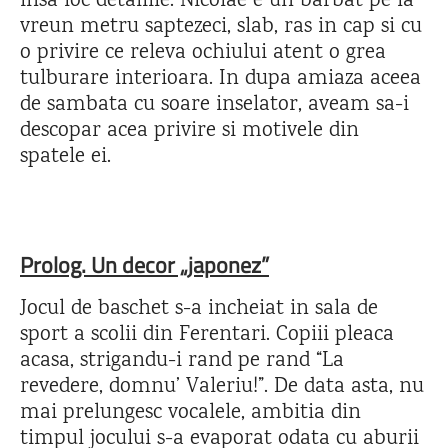
insa loc detaliile. Nicolae e un barbat pe la
vreun metru saptezeci, slab, ras in cap si cu
o privire ce releva ochiului atent o grea
tulburare interioara. In dupa amiaza aceea
de sambata cu soare inselator, aveam sa-i
descopar acea privire si motivele din
spatele ei.
Prolog. Un decor „japonez”
Jocul de baschet s-a incheiat in sala de
sport a scolii din Ferentari. Copiii pleaca
acasa, strigandu-i rand pe rand “La
revedere, domnu’ Valeriu!”. De data asta, nu
mai prelungesc vocalele, ambitia din
timpul jocului s-a evaporat odata cu aburii