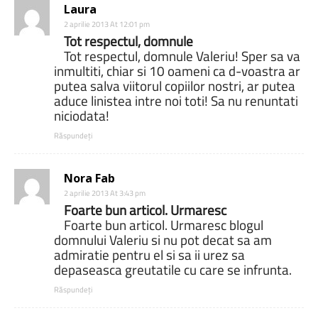
Laura
2 aprilie 2013 At 12:01 pm
Tot respectul, domnule
Tot respectul, domnule Valeriu! Sper sa va
inmultiti, chiar si 10 oameni ca d-voastra ar
putea salva viitorul copiilor nostri, ar putea
aduce linistea intre noi toti! Sa nu renuntati
niciodata!
Răspundeți
Nora Fab
2 aprilie 2013 At 3:43 pm
Foarte bun articol. Urmaresc
Foarte bun articol. Urmaresc blogul
domnului Valeriu si nu pot decat sa am
admiratie pentru el si sa ii urez sa
depaseasca greutatile cu care se infrunta.
Răspundeți