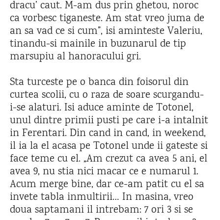
dracu’ caut. M-am dus prin ghetou, noroc
ca vorbesc tiganeste. Am stat vreo juma de
an sa vad ce si cum”, isi aminteste Valeriu,
tinandu-si mainile in buzunarul de tip
marsupiu al hanoracului gri.
Sta turceste pe o banca din foisorul din
curtea scolii, cu o raza de soare scurgandu-
i-se alaturi. Isi aduce aminte de Totonel,
unul dintre primii pusti pe care i-a intalnit
in Ferentari. Din cand in cand, in weekend,
il ia la el acasa pe Totonel unde ii gateste si
face teme cu el. „Am crezut ca avea 5 ani, el
avea 9, nu stia nici macar ce e numarul 1.
Acum merge bine, dar ce-am patit cu el sa
invete tabla inmultirii… In masina, vreo
doua saptamani il intrebam: 7 ori 3 si se