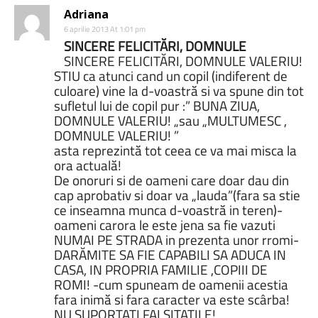
Adriana
6 aprilie 2013 At 1:01 pm
SINCERE FELICITĂRI, DOMNULE
SINCERE FELICITĂRI, DOMNULE VALERIU!
STIU ca atunci cand un copil (indiferent de
culoare) vine la d-voastră si va spune din tot
sufletul lui de copil pur :” BUNA ZIUA,
DOMNULE VALERIU! „sau „MULTUMESC ,
DOMNULE VALERIU! ”
asta reprezintă tot ceea ce va mai misca la
ora actuală!
De onoruri si de oameni care doar dau din
cap aprobativ si doar va „lauda”(fara sa stie
ce inseamna munca d-voastră in teren)-
oameni carora le este jena sa fie vazuti
NUMAI PE STRADA in prezenta unor rromi-
DARĂMITE SA FIE CAPABILI SA ADUCA IN
CASA, IN PROPRIA FAMILIE ,COPIII DE
ROMI! -cum spuneam de oamenii acestia
fara inimă si fara caracter va este scârba!
NU SUPORTATI FALSITATILE!