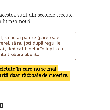
cestea sunt din secolele trecute.
in lumea nouă.
l, să nu ai părere (părerea e
ere!, să nu joci după regulile
at, dedicat binelui în lupta cu
nță trebuie abolită.
cietate în care nu se mai
artă doar războaie de cucerire.
an