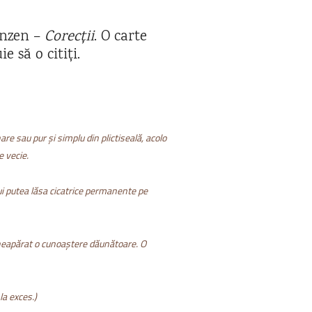
ranzen –
Corecții
. O carte
 să o citiți.
re sau pur și simplu din plictiseală, acolo
 vecie.
ui putea lăsa cicatrice permanente pe
 neapărat o cunoaștere dăunătoare. O
la exces.)