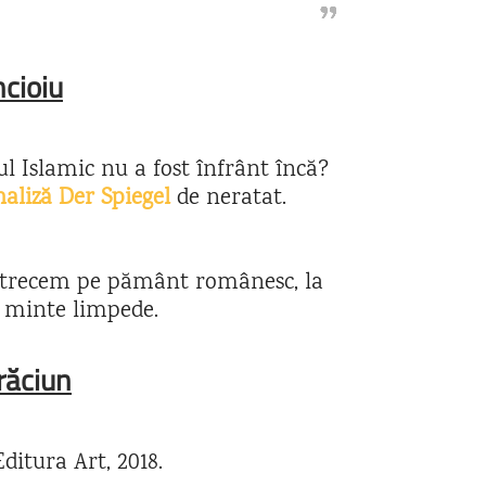
cioiu
tul Islamic nu a fost înfrânt încă?
aliză Der Spiegel
de neratat.
ă trecem pe pământ românesc, la
 minte limpede.
răciun
ditura Art, 2018.