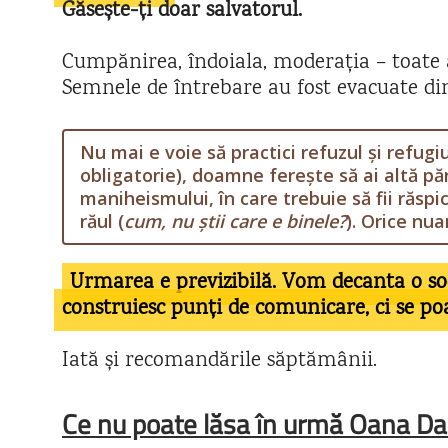
Găsește-ți doar salvatorul.
Cumpănirea, îndoiala, moderația – toate a
Semnele de întrebare au fost evacuate d
Nu mai e voie să practici refuzul și refugiu
obligatorie), doamne ferește să ai altă păr
maniheismului, în care trebuie să fii răspic
răul (
cum, nu știi care e binele?
). Orice nua
Urmarea e previzibilă. Vom decanta o so
construiesc punți de comunicare, ci se po
Iată și recomandările săptămânii.
Ce nu poate lăsa în urmă Oana D