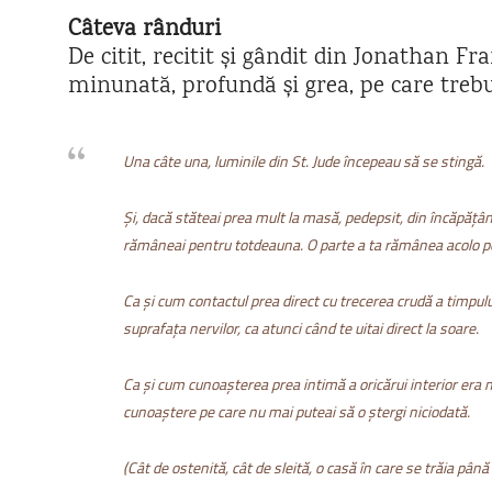
Câteva rânduri
De citit, recitit și gândit din Jonathan F
minunată, profundă și grea, pe care trebuie
Una câte una, luminile din St. Jude începeau să se stingă.
Și, dacă stăteai prea mult la masă, pedepsit, din încăpățâna
rămâneai pentru totdeauna. O parte a ta rămânea acolo pe
Ca și cum contactul prea direct cu trecerea crudă a timpul
suprafața nervilor, ca atunci când te uitai direct la soare.
Ca și cum cunoașterea prea intimă a oricărui interior era
cunoaștere pe care nu mai puteai să o ștergi niciodată.
(Cât de ostenită, cât de sleită, o casă în care se trăia până 