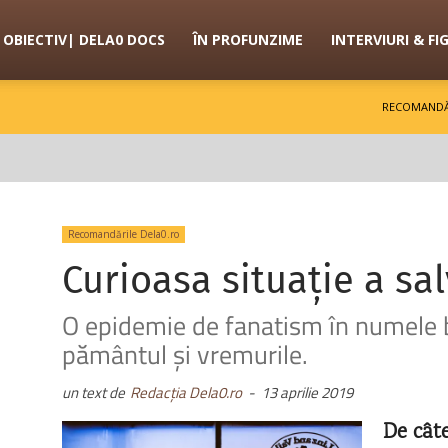
OBIECTIV| DELA0 DOCS
ÎN PROFUNZIME
INTERVIURI & FI
RECOMANDĂ
Recomandările Dela0.ro
Curioasa situație a sal
O epidemie de fanatism în numele b
pământul și vremurile.
un text de
Redacția Dela0.ro
-
13 aprilie 2019
De câte