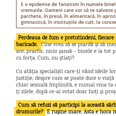
E o epidemie de fanatism în numele binelu
vremurile. Oameni care vor să te salveze pr
parchete, în presă, în alimentară, în aproz
gimnastică, în instituțiile de cult, la con
Perdeaua de fum e pretutindeni, fiecare a
baricade.
Cine vrea să se piardă și să me
are, practic, nicio șansă – binele e la tot p
cu forța. Cum, nu știați?
Cu atâția specialiști care-ți vând ideile l
justiție, despre cum se poate duce o viață p
chiar sexuală împlinită, e numai vina ta
ți zilele, după ce-ai votat doar hoți și proșt
Cum să refuzi să participi la această săr
drumurile?
E rușine mare. Asta e hora mil