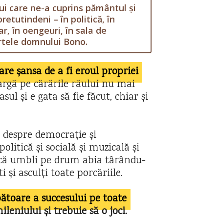
i care ne-a cuprins pământul și
etutindeni – în politică, în
ar, în oengeuri, în sala de
certele domnului Bono.
re șansa de a fi eroul propriei
argă pe cărările răului nu mai
asul și e gata să fie făcut, chiar și
or despre democrație și
olitică și socială și muzicală și
 că umbli pe drum abia târându-
i și asculți toate porcăriile.
bătoare a succesului pe toate
eniului și trebuie să o joci.