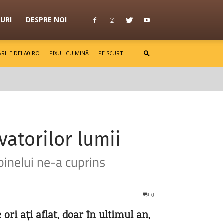
GURI
DESPRE NOI
RILE DELA0.RO
PIXUL CU MINĂ
PE SCURT
vatorilor lumii
inelui ne-a cuprins
0
 ori ați aflat, doar în ultimul an,