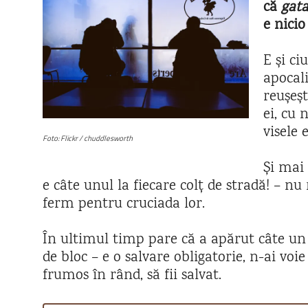
că
gata
e nicio
E și ci
apocal
reușeșt
ei, cu 
visele e
Foto: Flickr / chuddlesworth
Și mai 
e câte unul la fiecare colț de stradă! – nu 
ferm pentru cruciada lor.
În ultimul timp pare că a apărut câte un 
de bloc – e o salvare obligatorie, n-ai voie 
frumos în rând, să fii salvat.