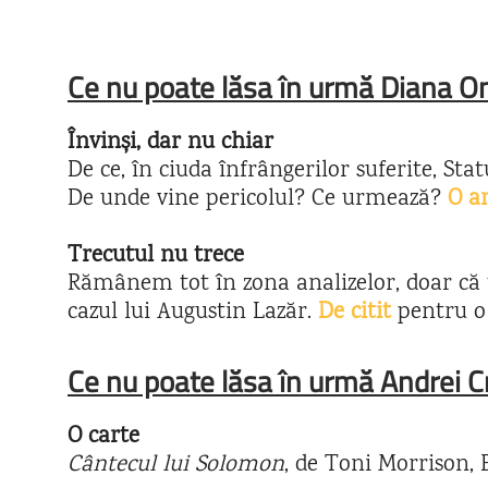
Ce nu poate lăsa în urmă Diana On
Învinși, dar nu chiar
De ce, în ciuda înfrângerilor suferite, Sta
De unde vine pericolul? Ce urmează?
O an
Trecutul nu trece
Rămânem tot în zona analizelor, doar c
cazul lui Augustin Lazăr.
De citit
pentru o
Ce nu poate lăsa în urmă Andrei C
O carte
Cântecul lui Solomon
, de Toni Morrison, E