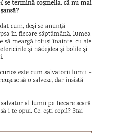
!
, se termină coșmelia, că nu mai
 șansă?
udat cum, deși se anunță
ipsa în fiecare săptămână, lumea
e să meargă totuși înainte, cu ale
nefericirile și nădejdea și bolile și
i.
curios este cum salvatorii lumii –
reușesc să o salveze, dar insistă
salvator al lumii pe fiecare scară
să i te opui. Ce, ești copil? Stai