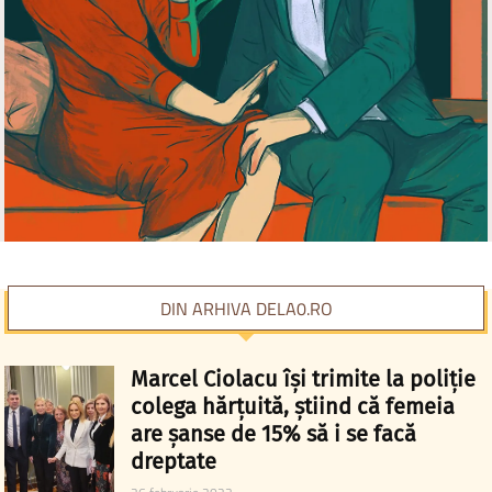
DIN ARHIVA DELA0.RO
Marcel Ciolacu își trimite la poliție
colega hărțuită, știind că femeia
are șanse de 15% să i se facă
dreptate