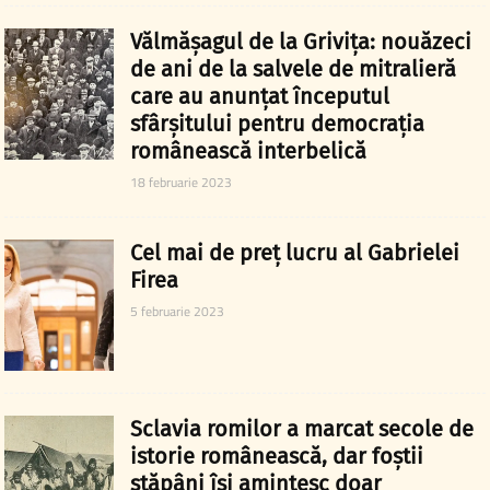
Vălmășagul de la Grivița: nouăzeci
de ani de la salvele de mitralieră
care au anunțat începutul
sfârșitului pentru democrația
românească interbelică
18 februarie 2023
Cel mai de preț lucru al Gabrielei
Firea
5 februarie 2023
Sclavia romilor a marcat secole de
istorie românească, dar foștii
stăpâni își amintesc doar