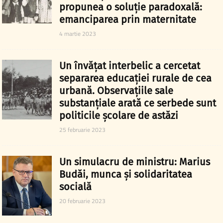
propunea o soluție paradoxală:
emanciparea prin maternitate
4 martie 2023
Un învățat interbelic a cercetat
separarea educației rurale de cea
urbană. Observațiile sale
substanțiale arată ce serbede sunt
politicile școlare de astăzi
25 februarie 2023
Un simulacru de ministru: Marius
Budăi, munca și solidaritatea
socială
20 februarie 2023