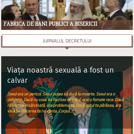
FABRICA DE BANI PUBLICI A BISERICII
JURNALUL DECRETULUI
Viața noastră sexuală a fost un
calvar
Sexul era un pericol. Sexul putea să ducă la moarte. Sexul era o
obligație. Dacă nu voiai sa faci sex cu soțul, erai o femeie rece. Dacă
rămâneai însărcinată, era problema ta. Dacă soțul te părăsea, era
vina ta. Plăcerea ta nu conta. Corpul...