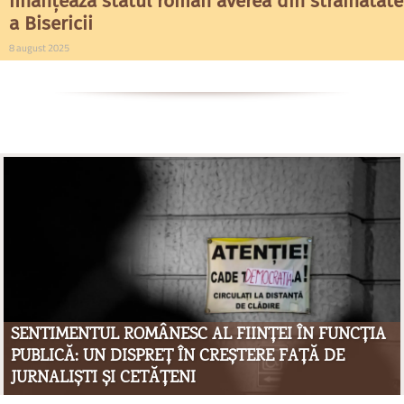
finanțează statul român averea din străinătate
a Bisericii
8 august 2025
SENTIMENTUL ROMÂNESC AL FIINȚEI ÎN FUNCȚIA
PUBLICĂ: UN DISPREȚ ÎN CREȘTERE FAȚĂ DE
JURNALIȘTI ȘI CETĂȚENI