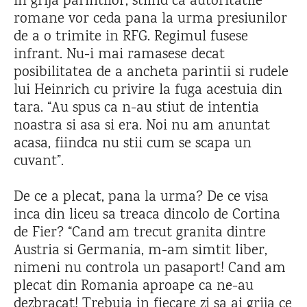
in grija parintilor, stiind ca autoritatile
romane vor ceda pana la urma presiunilor
de a o trimite in RFG. Regimul fusese
infrant. Nu-i mai ramasese decat
posibilitatea de a ancheta parintii si rudele
lui Heinrich cu privire la fuga acestuia din
tara. “Au spus ca n-au stiut de intentia
noastra si asa si era. Noi nu am anuntat
acasa, fiindca nu stii cum se scapa un
cuvant”.
De ce a plecat, pana la urma? De ce visa
inca din liceu sa treaca dincolo de Cortina
de Fier? “Cand am trecut granita dintre
Austria si Germania, m-am simtit liber,
nimeni nu controla un pasaport! Cand am
plecat din Romania aproape ca ne-au
dezbracat! Trebuia in fiecare zi sa ai grija ce