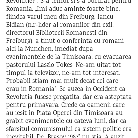
Revolutie?”. S-a temut si s-a bucurat pentru
Romania. „Imi aduc aminte foarte bine,
fiindca varul meu din Freiburg, Iancu
Bidian (n.r-lider al romanilor din exil,
directorul Bibliotecii Romanesti din
Freiburg), a tinut o conferinta cu romani
aici la Munchen, imediat dupa
evenimentele de la Timisoara, cu evacuarea
pastorului Laszlo Tokes. Ne-am uitat tot
timpul la televizor, ne-am tot interesat.
Probabil stiam mai mult decat cei care
erau in Romania”. Se auzea in Occident ca
Revolutia fusese pregatita, dar era asteptata
pentru primavara. Crede ca oamenii care
au iesit in Piata Operei din Timisoara au
grabit evenimentele cu cateva luni, dar ca
sfarsitul comunismului ca sistem politic era
inevitabil. De „Brasov 1987” nu stia. A auzit