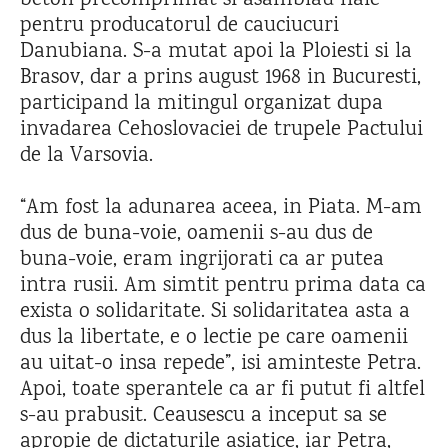
beton precomprimat si asamblau hale
pentru producatorul de cauciucuri
Danubiana. S-a mutat apoi la Ploiesti si la
Brasov, dar a prins august 1968 in Bucuresti,
participand la mitingul organizat dupa
invadarea Cehoslovaciei de trupele Pactului
de la Varsovia.
“Am fost la adunarea aceea, in Piata. M-am
dus de buna-voie, oamenii s-au dus de
buna-voie, eram ingrijorati ca ar putea
intra rusii. Am simtit pentru prima data ca
exista o solidaritate. Si solidaritatea asta a
dus la libertate, e o lectie pe care oamenii
au uitat-o insa repede”, isi aminteste Petra.
Apoi, toate sperantele ca ar fi putut fi altfel
s-au prabusit. Ceausescu a inceput sa se
apropie de dictaturile asiatice, iar Petra,