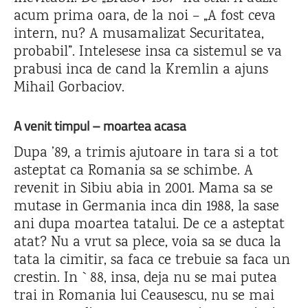
acum prima oara, de la noi – „A fost ceva
intern, nu? A musamalizat Securitatea,
probabil”. Intelesese insa ca sistemul se va
prabusi inca de cand la Kremlin a ajuns
Mihail Gorbaciov.
A venit timpul – moartea acasa
Dupa ’89, a trimis ajutoare in tara si a tot
asteptat ca Romania sa se schimbe. A
revenit in Sibiu abia in 2001. Mama sa se
mutase in Germania inca din 1988, la sase
ani dupa moartea tatalui. De ce a asteptat
atat? Nu a vrut sa plece, voia sa se duca la
tata la cimitir, sa faca ce trebuie sa faca un
crestin. In `88, insa, deja nu se mai putea
trai in Romania lui Ceausescu, nu se mai