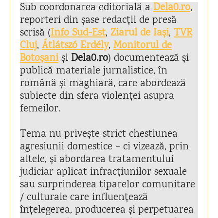
Sub coordonarea editorială a
Dela0.ro
,
reporteri din șase redacții de presă
scrisă (
Info Sud-Est
,
Ziarul de Iaș
i
,
TVR
Cluj
,
Átlátszó Erdély
,
Monitorul de
Botoșani
și
Dela0.ro
) documentează și
publică materiale jurnalistice, în
română și maghiară, care abordează
subiecte din sfera violenței asupra
femeilor.
Tema nu privește strict chestiunea
agresiunii domestice – ci vizează, prin
altele, și abordarea tratamentului
judiciar aplicat infracțiunilor sexuale
sau surprinderea tiparelor comunitare
/ culturale care influențează
înțelegerea, producerea și perpetuarea