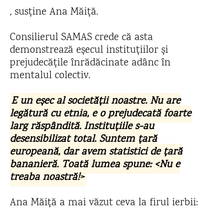
,
susține Ana Măiță.
Consilierul SAMAS crede că asta
demonstrează eșecul instituțiilor și
prejudecățile înrădăcinate adânc în
mentalul colectiv.
E un eșec al societății noastre. Nu are
legătură cu etnia, e o prejudecată foarte
larg răspândită. Instituțiile s-au
desensibilizat total. Suntem țară
europeană, dar avem statistici de țară
bananieră. Toată lumea spune: <Nu e
treaba noastră!>
Ana Măiță a mai văzut ceva la firul ierbii: