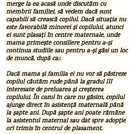
merge la ea acasă unde discutăm cu
membrii familiei, să vedem dacă sunt
capabili să crească copilul. Dacă situația nu
este favorabilă minorei și copilului, atunci
ei sunt plasați în centre maternale, unde
mama primește consiliere pentru a-și
continua studiile sau pentru a-și găsi un loc
de muncă, după ca
z.
Dacă mama și familia ei nu vor să păstreze
copilul căutăm rude până la gradul III
interesate de preluarea și creșterea
copilului. În cazul în care nu găsim, copilul
ajunge direct în asistență maternală până
la șapte ani. După șapte ani poate rămâne
la asistentul maternal sau dat spre adopție
ori trimis în centrul de plasament.