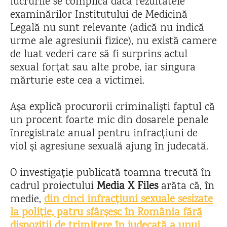
lucrurile se complică dacă rezultatele
examinărilor Institutului de Medicină
Legală nu sunt relevante (adică nu indică
urme ale agresiunii fizice), nu există camere
de luat vederi care să fi surprins actul
sexual forțat sau alte probe, iar singura
mărturie este cea a victimei.
Așa explică procurorii criminaliști faptul că
un procent foarte mic din dosarele penale
înregistrate anual pentru infracțiuni de
viol și agresiune sexuală ajung în judecată.
O investigație publicată toamna trecută în
cadrul proiectului
Media X Files
arăta că, în
medie,
din cinci infracțiuni sexuale sesizate
la poliție, patru sfârșesc în România fără
dispoziții de trimitere în judecată a unui