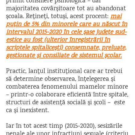
primit consiliere psihologică – dar
majoritatea covârșitoare tot au abandonat
școala. Rețineți, totuși, acest procent:
mai
puțin de 5% din minorele care au născut în
intervalul 2015-2020 în cele șase județe sud-
estice au fost (ulterior înregistrării în
scriptele spitalicești) consemnate, preluate,
gestionate și consiliate de sistemul școlar.
Practic, lanțul instituțional care ar trebui
să determine observarea, înțelegerea și
combaterea fenomenului mamelor minore
– printr-o colaborare eficientă între spitale,
structuri de asistență socială și școli – este
ca și inexistent.
Iar în tot acest timp (2015-2020), sesizările
penale ale unor infracțiuni sexuale (criteriu