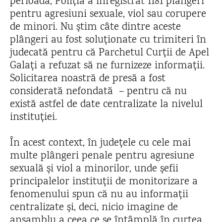
perioadă, Poliția a înregistrat 1181 plângeri
pentru agresiuni sexuale, viol sau corupere
de minori. Nu știm câte dintre aceste
plângeri au fost soluționate cu trimiteri în
judecată pentru că Parchetul Curții de Apel
Galați a refuzat să ne furnizeze informații.
Solicitarea noastră de presă a fost
considerată nefondată – pentru că nu
există astfel de date centralizate la nivelul
instituției.
În acest context, în județele cu cele mai
multe plângeri penale pentru agresiune
sexuală și viol a minorilor, unde șefii
principalelor instituții de monitorizare a
fenomenului spun că nu au informații
centralizate și, deci, nicio imagine de
ansamblu a ceea ce se întâmplă în curtea