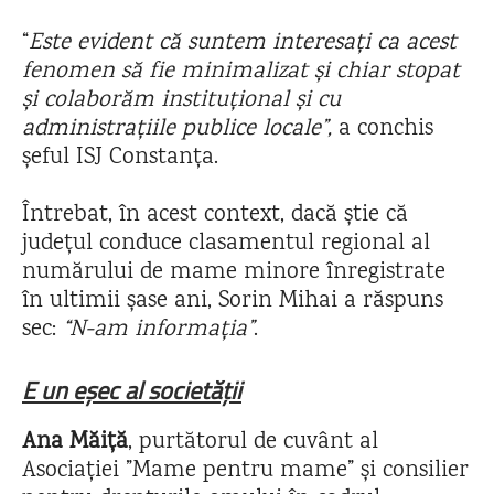
“
Este evident că suntem interesați ca acest
fenomen să fie minimalizat și chiar stopat
și colaborăm instituțional și cu
administrațiile publice locale”,
a conchis
șeful ISJ Constanța.
Întrebat, în acest context, dacă știe că
județul conduce clasamentul regional al
numărului de mame minore înregistrate
în ultimii șase ani, Sorin Mihai a răspuns
sec:
“N-am informația”
.
E un eșec al societății
Ana Măiță
, purtătorul de cuvânt al
Asociației ”Mame pentru mame” și consilier