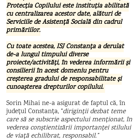
Protecția Copilului este instituția abilitată
cu centralizarea acestor date, alături de
Serviciile de Asistență Socială din cadrul
primăriilor.
Cu toate acestea, ISJ Constanța a derulat
de-a lungul timpului diverse
proiecte/activități, în vederea informării și
consilierii în acest domeniu pentru
creșterea gradului de responsabilitate și
cunoașterea drepturilor copilului.
Sorin Mihai ne-a asigurat de faptul că, în
județul Constanța, “
diriginții dezbat teme
care să se subscrie aspectului menționat, în
vederea conștientizării importanței stilului
de viață echilibrat, responsabil.”