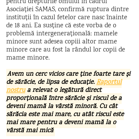
pentru drepturile omului în cadrul
Asociației SAMAS, confirmă ruptura dintre
instituții în cazul fetelor care nasc înainte
de 18 ani. Ea susține că este vorba de o
problemă intergenerațională: mamele
minore sunt adesea copiii altor mame
minore care au fost la rândul lor copii de
mame minore.
Avem un cerc vicios care ține foarte tare și
de sărăcie, de lipsa de educație.
Raportul
nostru
a relevat o legătură direct
proporțională între sărăcie și riscul de a
deveni mamă la vârstă minoră. Cu cât
sărăcia este mai mare, cu atât riscul este
mai mare pentru a deveni mamă la o
vârstă mai mică