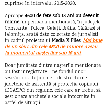
cuprinse în intervalul 2015-2020.
Aproape
4600 de fete sub 18 ani au devenit
mame
, în perioada menționată, în județele
Constanța, Tulcea, Galați, Brăila, Călărași și
Ialomița, arată date colectate de jurnaliști
în cadrul proiectului
Media X Files
.
Mai bine
de un sfert din cele 4600 de minore aveau
la momentul nașterilor sub 16 ani.
Doar jumătate dintre nașterile menționate
au fost înregistrate – pe fondul unor
sesizări instituționale – de structurile
județene de asistență și protecția copilului
(DGASPC) din regiune, cele care ar trebui să
gestioneze anchetele sociale întocmite în
astfel de situații.