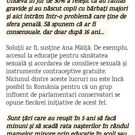
Undeva în jur de 30% a reieșit că au rămas
gravide și au născut copii cu bărbați majori
și aici intrăm într-o problemă care ține de
sfera penală. Să spunem că ar fi
consensuale, dar doar după 16 ani…
Soluții ar fi, susține Ana Măiță. De exemplu,
accesul la educație pentru sănătatea
sexuală și acordarea de consiliere sexuală și
instrumente contraceptive gratuite.
Niciunul dintre aceste lucruri nu este încă
posibil în România pentru că un grup
influent de parlamentari conservatori se
opune fiecărei inițiative de acest fel.
Sunt țări care au reușit în 5 ani să facă
minuni și să scadă rata nașterilor în rândul
mamelor minore prin educație în școli sau