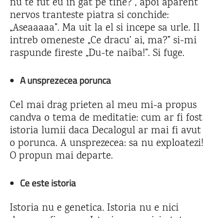
nu te fut eu in gat pe tine?”, apoi aparent
nervos tranteste piatra si conchide:
„Aseaaaaa”. Ma uit la el si incepe sa urle. Il
intreb omeneste „Ce dracu’ ai, ma?” si-mi
raspunde fireste „Du-te naiba!”. Si fuge.
A unsprezecea porunca
Cel mai drag prieten al meu mi-a propus
candva o tema de meditatie: cum ar fi fost
istoria lumii daca Decalogul ar mai fi avut
o porunca. A unsprezecea: sa nu exploatezi!
O propun mai departe.
Ce este istoria
Istoria nu e genetica. Istoria nu e nici