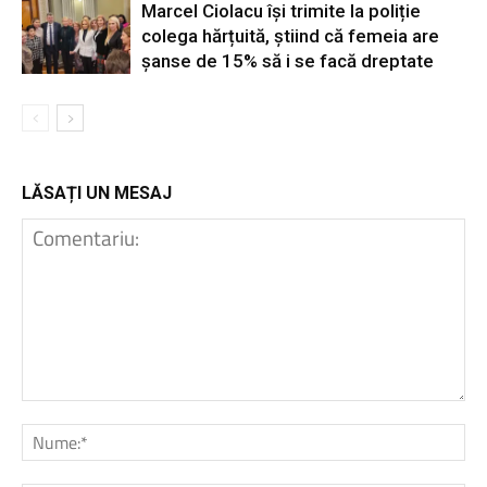
Marcel Ciolacu își trimite la poliție
colega hărțuită, știind că femeia are
șanse de 15% să i se facă dreptate
LĂSAȚI UN MESAJ