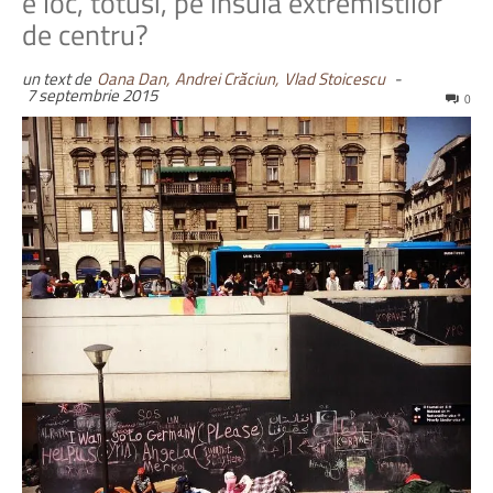
e loc, totusi, pe insula extremistilor
de centru?
un text de
Oana Dan,
Andrei Crăciun,
Vlad Stoicescu
-
7 septembrie 2015
0