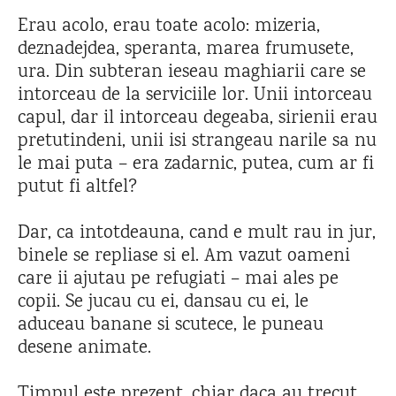
Erau acolo, erau toate acolo: mizeria,
deznadejdea, speranta, marea frumusete,
ura. Din subteran ieseau maghiarii care se
intorceau de la serviciile lor. Unii intorceau
capul, dar il intorceau degeaba, sirienii erau
pretutindeni, unii isi strangeau narile sa nu
le mai puta – era zadarnic, putea, cum ar fi
putut fi altfel?
Dar, ca intotdeauna, cand e mult rau in jur,
binele se repliase si el. Am vazut oameni
care ii ajutau pe refugiati – mai ales pe
copii. Se jucau cu ei, dansau cu ei, le
aduceau banane si scutece, le puneau
desene animate.
Timpul este prezent, chiar daca au trecut