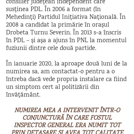
consilier județean independent care
susținea PDL. În 2006 a format (în
Mehedinți) Partidul Inițiativa Națională. În
2008 a candidat la primărie în orașul
Drobeta Turnu Severin. În 2013 s-a înscris
în PDL – și așa a ajuns în PNL la momentul
fuziunii dintre cele două partide.
În ianuarie 2020, la aproape două luni de la
numirea sa, am contactat-o pentru a o
întreba dacă vede propria instalare ca fiind
un simptom cert al politizării din
învățământ.
NUMIREA MEA A INTERVENIT ÎNTR-O
CONJUNCTURĂ ÎN CARE FOSTUL
INSPECTOR GENERAL ERA NUMIT TOT
PRIN DETAȘARE ȘI AVEA TOT CALITATE