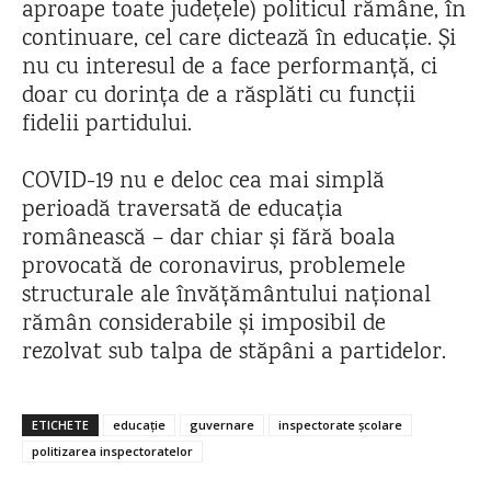
aproape toate județele) politicul rămâne, în
continuare, cel care dictează în educație. Și
nu cu interesul de a face performanță, ci
doar cu dorința de a răsplăti cu funcții
fidelii partidului.
COVID-19 nu e deloc cea mai simplă
perioadă traversată de educația
românească – dar chiar și fără boala
provocată de coronavirus, problemele
structurale ale învățământului național
rămân considerabile și imposibil de
rezolvat sub talpa de stăpâni a partidelor.
ETICHETE
educație
guvernare
inspectorate școlare
politizarea inspectoratelor