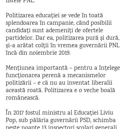
listele PNL.
Politizarea educației se vede în toată
splendoarea în campanie, când posibilii
candidați sunt ademeniți de ofertele
partidelor. Dar ea, politizarea pură și dură,
și-a arătat colții în vremea guvernării PNL
încă din noiembrie 2019.
Mențiunea importantă – pentru a înțelege
funcționarea perenă a mecanismelor
politizării – e că nu au inventat liberalii
această roată. Politizarea e o veche boală
românească.
În 2017 fostul ministru al Educației Liviu
Pop, sub pălăria guvernării PSD, schimba
peste noapte 13 inspectori școlari generali.