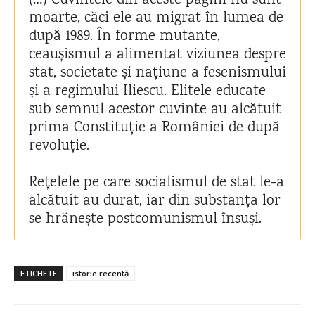
(…) Cuvintele din aceste pagini nu sunt
moarte, căci ele au migrat în lumea de
după 1989. În forme mutante,
ceaușismul a alimentat viziunea despre
stat, societate și națiune a fesenismului
și a regimului Iliescu. Elitele educate
sub semnul acestor cuvinte au alcătuit
prima Constituție a României de după
revoluție.
Rețelele pe care socialismul de stat le-a
alcătuit au durat, iar din substanța lor
se hrănește postcomunismul însuși.
ETICHETE
istorie recentă