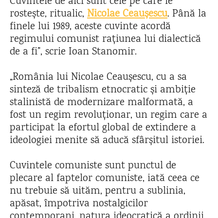
Cuvintele de aici sunt cele pe care le
rostește, ritualic,
Nicolae Ceaușescu
. Până la
finele lui 1989, aceste cuvinte acordă
regimului comunist rațiunea lui dialectică
de a fi”, scrie Ioan Stanomir.
„România lui Nicolae Ceaușescu, cu a sa
sinteză de tribalism etnocratic și ambiție
stalinistă de modernizare malformată, a
fost un regim revoluționar, un regim care a
participat la efortul global de extindere a
ideologiei menite să aducă sfârșitul istoriei.
Cuvintele comuniste sunt punctul de
plecare al faptelor comuniste, iată ceea ce
nu trebuie să uităm, pentru a sublinia,
apăsat, împotriva nostalgicilor
contemporani, natura ideocratică a ordinii