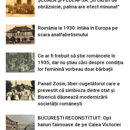
ȘCOALĂ ȘI PEDEAPSĂ. „În cazuri de
obrăznicie, palma are efect minunat”
România la 1930: întâia în Europa pe
scara analfabetismului
Ce ar fi trebuit să știe româncele în
1935, dar nu știau căci despre condiția
lor feminină vorbeau doar bărbații
Panait Zosin, liber-cugetătorul care a
prevestit că simbioza dintre stat și
Biserică dăunează modernizării
societății românești
BUCUREȘTI RECONSTITUIT: Opt
hanuri faimoase de pe Calea Victoriei