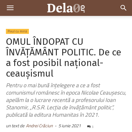
Dela0
Pixul cu mină
OMUL ÎNDOPAT CU
ÎNVĂȚĂMÂNT POLITIC. De ce
a fost posibil național-
ceaușismul
Pentru o mai bună înțelegere a ce a fost
comunismul românesc în epoca Nicolae Ceaușescu,
apelăm la o lucrare recentă a profesorului Ioan
Stanomir, „R.S.R. Lecția de învățământ politic”,
publicată la editura Humanitas în 2021.
un text de
Andrei Crăciun
-
5 iunie 2021
1