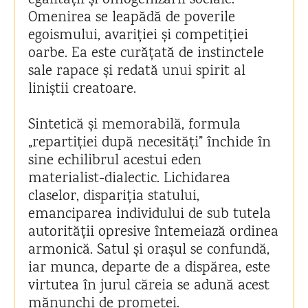
egalității și omogenizării sociale.
Omenirea se leapădă de poverile
egoismului, avariției și competiției
oarbe. Ea este curățată de instinctele
sale rapace și redată unui spirit al
liniștii creatoare.
Sintetică și memorabilă, formula
„repartiției după necesități” închide în
sine echilibrul acestui eden
materialist-dialectic. Lichidarea
claselor, dispariția statului,
emanciparea individului de sub tutela
autorității opresive întemeiază ordinea
armonică. Satul și orașul se confundă,
iar munca, departe de a dispărea, este
virtutea în jurul căreia se adună acest
mănunchi de prometei.