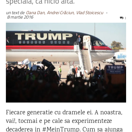
speciala, ca nicio alta.
un text de
Oana Dan,
Andrei Crăciun,
Vlad Stoicescu
-
8 martie 2016
1
Fiecare generatie cu dramele ei. A noastra,
vai!, tocmai e pe cale sa experimenteze
decaderea in #MeinTrump. Cum sa ajunga