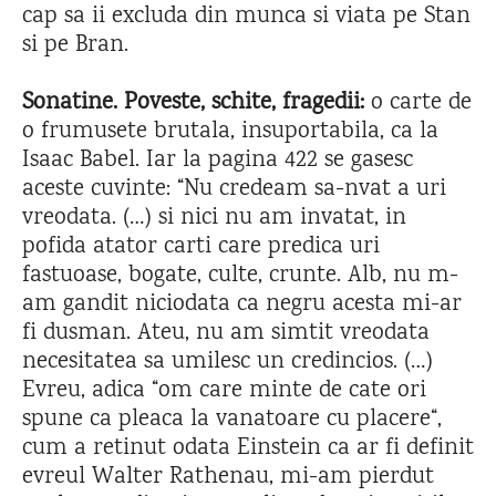
cap sa ii excluda din munca si viata pe Stan
si pe Bran.
Sonatine. Poveste, schite, fragedii:
o carte de
o frumusete brutala, insuportabila, ca la
Isaac Babel. Iar la pagina 422 se gasesc
aceste cuvinte: “Nu credeam sa-nvat a uri
vreodata. (…) si nici nu am invatat, in
pofida atator carti care predica uri
fastuoase, bogate, culte, crunte. Alb, nu m-
am gandit niciodata ca negru acesta mi-ar
fi dusman. Ateu, nu am simtit vreodata
necesitatea sa umilesc un credincios. (…)
Evreu, adica “om care minte de cate ori
spune ca pleaca la vanatoare cu placere“,
cum a retinut odata Einstein ca ar fi definit
evreul Walter Rathenau, mi-am pierdut