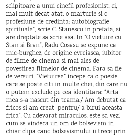
sclipitoare a unui cinefil profesionist, ci,
mai mult decat atat, o marturie si o
profesiune de credinta: autobiografie
spirituala”, scrie C. Stanescu in prefata, si
are dreptate sa scrie asa. In “O vietuire cu
Stan si Bran”, Radu Cosasu se expune ca
mic-burghez, de origine evreiasca, iubitor
de filme de cinema si mai ales de
povestirea filmelor de cinema. Fara sa fie
de versuri, “Vietuirea“ incepe ca o poezie
care se poate citi in multe chei, din care nu
o putem exclude pe cea identitara: “Arta
mea s-a nascut din teama./ Am debutat ca
fricos si am creat pentru/ a birui aceasta
frica“. Cu adevarat miraculos, este sa vezi
cum se vindeca un om de bolsevism in
chiar clipa cand bolsevismului ii trece prin