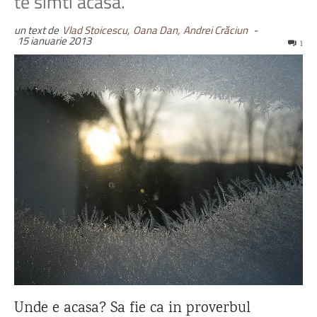
te simti acasa.
un text de
Vlad Stoicescu,
Oana Dan,
Andrei Crăciun
-
15 ianuarie 2013
1
Unde e acasa? Sa fie ca in proverbul