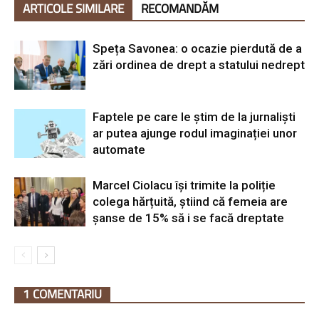
ARTICOLE SIMILARE
RECOMANDĂM
Speța Savonea: o ocazie pierdută de a
zări ordinea de drept a statului nedrept
Faptele pe care le știm de la jurnaliști
ar putea ajunge rodul imaginației unor
automate
Marcel Ciolacu își trimite la poliție
colega hărțuită, știind că femeia are
șanse de 15% să i se facă dreptate
1 COMENTARIU