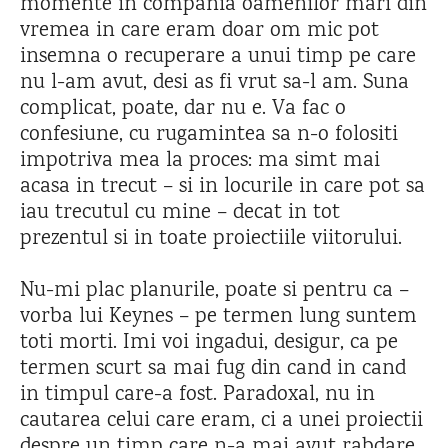
momente in compania oamenilor mari din
vremea in care eram doar om mic pot
insemna o recuperare a unui timp pe care
nu l-am avut, desi as fi vrut sa-l am. Suna
complicat, poate, dar nu e. Va fac o
confesiune, cu rugamintea sa n-o folositi
impotriva mea la proces: ma simt mai
acasa in trecut – si in locurile in care pot sa
iau trecutul cu mine – decat in tot
prezentul si in toate proiectiile viitorului.
Nu-mi plac planurile, poate si pentru ca –
vorba lui Keynes – pe termen lung suntem
toti morti. Imi voi ingadui, desigur, ca pe
termen scurt sa mai fug din cand in cand
in timpul care-a fost. Paradoxal, nu in
cautarea celui care eram, ci a unei proiectii
despre un timp care n-a mai avut rabdare