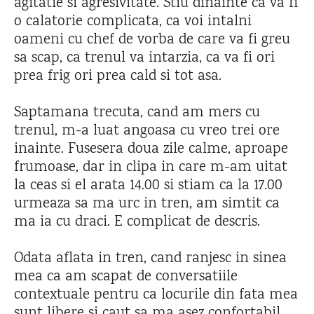
agitatie si agresivitate. Stiu dinainte ca va fi
o calatorie complicata, ca voi intalni
oameni cu chef de vorba de care va fi greu
sa scap, ca trenul va intarzia, ca va fi ori
prea frig ori prea cald si tot asa.
Saptamana trecuta, cand am mers cu
trenul, m-a luat angoasa cu vreo trei ore
inainte. Fusesera doua zile calme, aproape
frumoase, dar in clipa in care m-am uitat
la ceas si el arata 14.00 si stiam ca la 17.00
urmeaza sa ma urc in tren, am simtit ca
ma ia cu draci. E complicat de descris.
Odata aflata in tren, cand ranjesc in sinea
mea ca am scapat de conversatiile
contextuale pentru ca locurile din fata mea
sunt libere si caut sa ma asez confortabil,