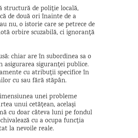
ă structură de poliție locală,
scă de două ori înainte de a
au nu, o istorie care se petrece de
notă orbire scuzabilă, ci ignoranță
usă: chiar are în subordinea sa o
n asigurarea siguranței publice.
amente cu atribuții specifice în
ilor cu sau fără stăpân.
e dimensiunea unei probleme
rtea unui cetățean, același
mă cu doar câteva luni pe fondul
echivalează cu a ocupa funcția
at la nevoile reale.