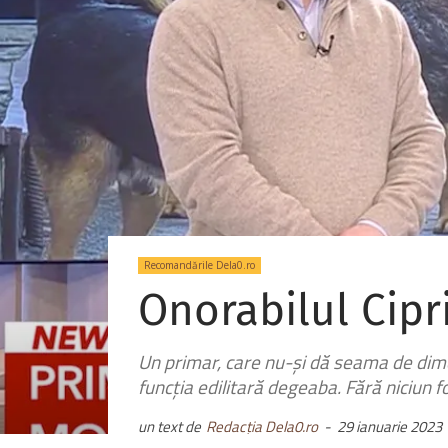
Recomandările Dela0.ro
Onorabilul Cipr
Un primar, care nu-și dă seama de dim
funcția edilitară degeaba. Fără niciun fo
un text de
Redacția Dela0.ro
-
29 ianuarie 2023