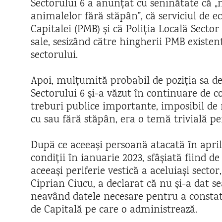
Sectorului 6 a anunțat cu seninătate că 
animalelor fără stăpân”, că serviciul de ec
Capitalei (PMB) și că Poliția Locală Sector 
sale, sesizând către hingherii PMB existen
sectorului.
Apoi, mulțumită probabil de poziția sa d
Sectorului 6 și-a văzut în continuare de c
treburi publice importante, imposibil de n
cu sau fără stăpân, era o temă trivială pe
După ce aceeași persoană atacată în april
condiții în ianuarie 2023, sfâșiată fiind de
aceeași periferie vestică a aceluiași sector
Ciprian Ciucu, a declarat că nu și-a dat
neavând datele necesare pentru a constata
de Capitală pe care o administrează.