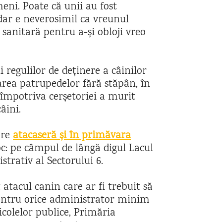
eni. Poate că unii au fost
dar e neverosimil ca vreunul
ie sanitară pentru a-și obloji vreo
i regulilor de deținere a câinilor
narea patrupedelor fără stăpân, în
împotriva cerșetoriei a murit
âini.
are
atacaseră și în primăvara
oc: pe câmpul de lângă digul Lacul
strativ al Sectorului 6.
t atacul canin care ar fi trebuit să
entru orice administrator minim
colelor publice, Primăria