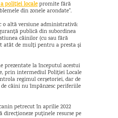
 poliției locale
promite fără
blemele din zonele arondate”.
c o altă versiune administrativă:
iguranță publică din subordinea
tiunea câinilor (cu sau fără
nt atât de mulți pentru a presta și
le prezentate la începutul acestui
e, prin intermediul Poliției Locale
ntrola regimul cerșetoriei, dar de
e de câini nu împânzesc periferiile
 canin petrecut în aprilie 2022
ă direcționeze puținele resurse pe