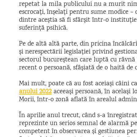
repetat la mila publicului nu a murit nim
escrocați, înșelați pentru sume modice – 
dintre aceștia să fi sfârșit într-o instituț
suferință psihică.
Pe de altă altă parte, din pricina încălcări
și nerespectării legislației privind gestio
sectorul bucureștean care luptă cu râvnă 
recent o persoană, sfâșiată de o haită de c
Mai mult, poate că au fost aceiași câini c
anului 2022
aceeași persoană, în același l
Morii, într-o zonă aflată în arealul admini
În aprilie anul trecut, când s-a înregistra
reprezinte un serios semnal de alarmă p
competent în observarea și gestiunea peri