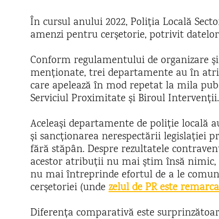
În cursul anului 2022, Poliția Locală Sect
amenzi pentru cerșetorie, potrivit datelo
Conform regulamentului de organizare și 
menționate, trei departamente au în atrib
care apelează în mod repetat la mila publi
Serviciul Proximitate și Biroul Intervenții.
Aceleași departamente de poliție locală a
și sancționarea nerespectării legislației p
fără stăpân. Despre rezultatele contraven
acestor atribuții nu mai știm însă nimic,
nu mai întreprinde efortul de a le comun
cerșetoriei (unde
zelul de PR este remarca
Diferența comparativă este surprinzătoar