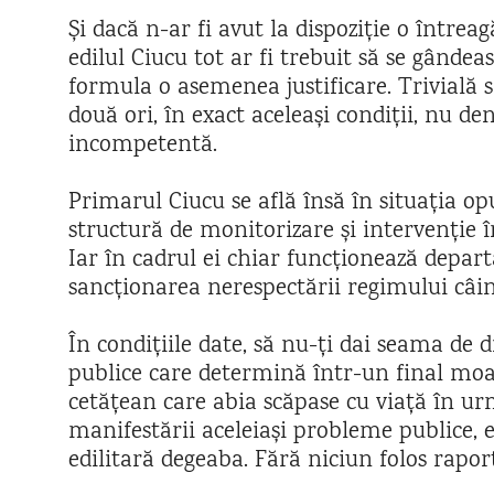
Și dacă n-ar fi avut la dispoziție o întreag
edilul Ciucu tot ar fi trebuit să se gândea
formula o asemenea justificare. Trivială s
două ori, în exact aceleași condiții, nu de
incompetentă.
Primarul Ciucu se află însă în situația op
structură de monitorizare și intervenție î
Iar în cadrul ei chiar funcționează depart
sancționarea nerespectării regimului câin
În condițiile date, să nu-ți dai seama d
publice care determină într-un final moa
cetățean care abia scăpase cu viață în ur
manifestării aceleiași probleme publice, 
edilitară degeaba. Fără niciun folos raport