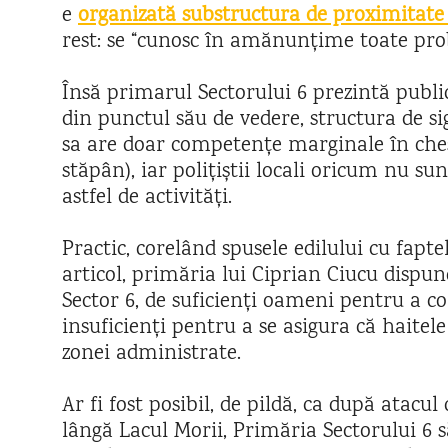
e
organizată substructura de proximitate a
rest: se “cunosc în amănunțime toate pro
Însă primarul Sectorului 6 prezintă publi
din punctul său de vedere, structura de s
sa are doar competențe marginale în ches
stăpân), iar polițiștii locali oricum nu su
astfel de activități.
Practic, corelând spusele edilului cu fapte
articol, primăria lui Ciprian Ciucu dispun
Sector 6, de suficienți oameni pentru a co
insuficienți pentru a se asigura că haitel
zonei administrate.
Ar fi fost posibil, de pildă, ca după atacul
lângă Lacul Morii, Primăria Sectorului 6 s