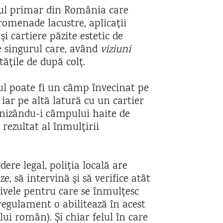
rul primar din România care
romenade lacustre, aplicații
 și cartiere păzite estetic de
e singurul care, având
viziuni
tățile de după colț.
țul poate fi un câmp învecinat pe
iar pe altă latură cu un cartier
urnizându-i câmpului haite de
i rezultat al înmulțirii
dere legal, poliția locală are
 să intervină și să verifice atât
otivele pentru care se înmulțesc
regulament o abilitează în acest
lui român). Și chiar felul în care