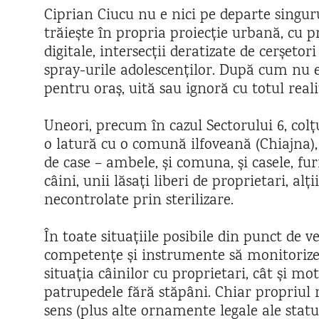
Ciprian Ciucu nu e nici pe departe singu
trăiește în propria proiecție urbană, cu p
digitale, intersecții deratizate de cerșetori
spray-urile adolescenților. După cum nu 
pentru oraș, uită sau ignoră cu totul reali
Uneori, precum în cazul Sectorului 6, col
o latură cu o comună ilfoveană (Chiajna), 
de case – ambele, și comuna, și casele, f
câini, unii lăsați liberi de proprietari, alți
necontrolate prin sterilizare.
În toate situațiile posibile din punct de ve
competențe și instrumente să monitorizeze,
situația câinilor cu proprietari, cât și m
patrupedele fără stăpâni. Chiar propriul 
sens (plus alte ornamente legale ale statu