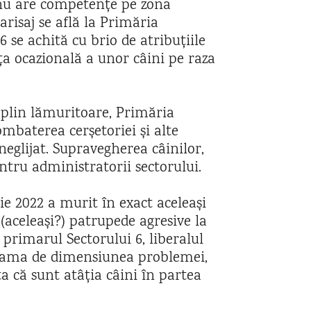
„nu are competențe pe zona
arisaj se află la Primăria
6 se achită cu brio de atribuțiile
ța ocazională a unor câini pe raza
eplin lămuritoare, Primăria
ombaterea cerșetoriei și alte
eglijat. Supravegherea câinilor,
ntru administratorii sectorului.
ie 2022 a murit în exact aceleași
 (aceleași?) patrupede agresive la
, primarul Sectorului 6, liberalul
 seama de dimensiunea problemei,
 că sunt atâția câini în partea