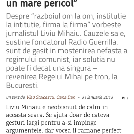
un mare pericol”
Despre “razboiul om la om, institutie
la intitutie, firma la firma” vorbeste
jurnalistul Liviu Mihaiu. Cauzele sale,
sustine fondatorul Radio Guerrilla,
sunt de gasit in mostenirea nefasta a
regimului comunist, iar solutia nu
poate fi decat una singura –
revenirea Regelui Mihai pe tron, la
Bucuresti.
un text de
Vlad Stoicescu,
Oana Dan
-
31 ianuarie 2013
7
Liviu Mihaiu e neobisnuit de calm in
aceasta seara. Se ajuta doar de cateva
gesturi largi pentru a-si impinge
argumentele, dar vocea ii ramane perfect