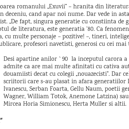
oarea romanului „Exuvii” – hranita din literatur
a un deceniu, cand apar noi nume. Dar vede in a
ist. „De fapt, singura generatie cu constiinta de g
ul de literatura, este generatia ’80. Ca fenomen 
cu multe personaje – pozitive! –, tineri, inteligent
icare, profesori navetisti, generosi cu cei mai ti
Desi apartine anilor `90 la inceputul carora a
admite ca are mai multe afinitati cu cativa aut
douamiisti decat cu colegii „nouazecisti”. Dar 
scriitorii care s-au plasat in afara generatiilor
Ivanescu, Serban Foarta, Gellu Naum, poetii 
Wagner, William Totok, Anemone Latzina) sau 
Mircea Horia Simionescu, Herta Muller si altii.
”