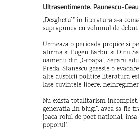
Ultrasentimente. Paunescu-Ceause
„Dezghetul” in literatura s-a con
suprapunea cu volumul de debut a
Urmeaza o perioada propice si pen
afirma si Eugen Barbu, si Dinu Sar
oamenii din „Groapa”, Sararu aduc
Preda, Stanescu gaseste o evadare
alte auspicii politice literatura
lase cuvintele libere, neinregimen
Nu exista totalitarism incomplet, 
generatia „in blugi”, avea sa fie
joaca rolul de poet national, ins
poporul”.