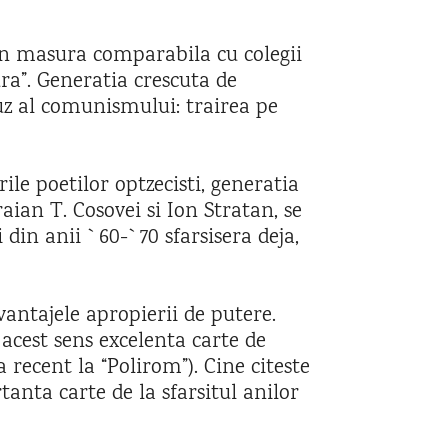
 in masura comparabila cu colegii
tura”. Generatia crescuta de
fuz al comunismului: trairea pe
ile poetilor optzecisti, generatia
aian T. Cosovei si Ion Stratan, se
 din anii `60-`70 sfarsisera deja,
vantajele apropierii de putere.
 acest sens excelenta carte de
recent la “Polirom”). Cine citeste
anta carte de la sfarsitul anilor