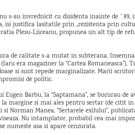
 nu s-au invrednicit cu disidenta inainte de `89,
 isi justifica lasitatile prin „rezistenta prin cul
eratia Plesu-Liiceanu, propunea un alt tip de re
atura de calitate s-a mutat in subterana. Insemnar
u (Iaru era magaziner la “Cartea Romaneasca”), Tr
oase si sunt repede marginalizate. Marii scriitori
mpromisi de politic.
 lui Eugen Barbu, la “Saptamana”, se bucurau de a
 la margine si mai ales pentru sertar (de citit in
 si Norman Manea, “Sertarele exilului”, publicata 
viseaza. Nu intamplator, probabil cea mai import
u se numeste asa si apare cenzurata.