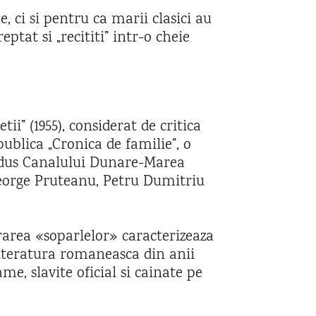
, ci si pentru ca marii clasici au
ptat si „recititi” intr-o cheie
i” (1955), considerat de critica
ublica „Cronica de familie”, o
 adus Canalului Dunare-Marea
t George Pruteanu, Petru Dumitriu
rarea «soparlelor» caracterizeaza
literatura romaneasca din anii
me, slavite oficial si cainate pe