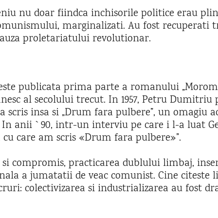
iu nu doar fiindca inchisorile politice erau pline
omunismului, marginalizati. Au fost recuperati tre
auza proletariatului revolutionar.
 este publicata prima parte a romanului „Morometi
c al secolului trecut. In 1957, Petru Dumitriu p
 a scris insa si „Drum fara pulbere”, un omagiu
. In anii `90, intr-un interviu pe care i l-a lua
 cu care am scris «Drum fara pulbere»”.
si compromis, practicarea dublului limbaj, inse
nala a jumatatii de veac comunist. Cine citeste 
ri: colectivizarea si industrializarea au fost dra