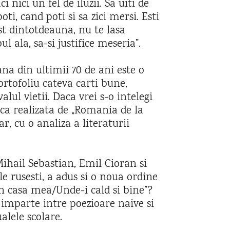
i nici un fel de iluzii. Sa uiti de
poti, cand poti si sa zici mersi. Esti
st dintotdeauna, nu te lasa
ul ala, sa-si justifice meseria”.
na din ultimii 70 de ani este o
portofoliu cateva carti bune,
lul vietii. Daca vrei s-o intelegi
tica realizata de „Romania de la
r, cu o analiza a literaturii
 Mihail Sebastian, Emil Cioran si
e rusesti, a adus si o noua ordine
-n casa mea/Unde-i cald si bine”?
e imparte intre poezioare naive si
lele scolare.