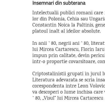
Insemnari din subterana
Intelectualii publici romani care
lor din Polonia, Cehia sau Ungaria,
Constantin Noica la Paltinis, gen
platoul inalt al ideilor absolute.
In anii `80, negrii ani `80, liter
lui Mircea Cartarescu, Florin Iar
impun prin calitate, devin pericul
intr-o proportie covarsitoare, co
Criptostalinistii grupati in jurul
Literatura adevarata se scria insa
corespondenta intre Leon Volovici
va descoperi o lume inchisa care 
`80, „Visul” lui Mircea Cartaresc