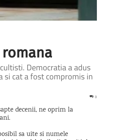
ra romana
cultisti. Democratia a adus
rta si cat a fost compromis in
0
sapte decenii, ne oprim la
ani.
posibil sa uite si numele