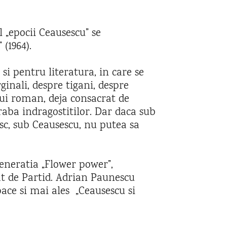
 „epocii Ceausescu” se
(1964).
i pentru literatura, in care se
inali, despre tigani, despre
lui roman, deja consacrat de
raba indragostitilor. Dar daca sub
sc, sub Ceausescu, nu putea sa
Generatia „Flower power”,
lat de Partid. Adrian Paunescu
pace si mai ales „Ceausescu si