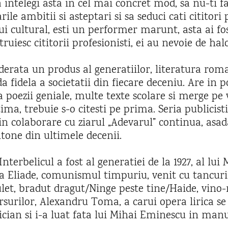
a intelegi asta in cel mai concret mod, sa nu-ti fac
rile ambitii si asteptari si sa seduci cati cititori 
ui cultural, esti un performer marunt, asta ai fo
ruiesc cititorii profesionisti, ei au nevoie de halo
derata un produs al generatiilor, literatura roma
a fidela a societatii din fiecare deceniu. Are in 
 poezii geniale, multe texte scolare si merge pe va
tima, trebuie s-o citesti pe prima. Seria publicis
 in colaborare cu ziarul „Adevarul” continua, asada
tone din ultimele decenii.
nterbelicul a fost al generatiei de la 1927, al lui
a Eliade, comunismul timpuriu, venit cu tancuril
dulet, bradut dragut/Ninge peste tine/Haide, vino
ersurilor, Alexandru Toma, a carui opera lirica s
ian si i-a luat fata lui Mihai Eminescu in manua