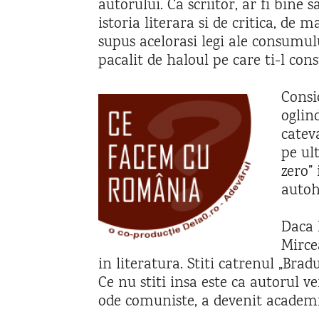
autorului. Ca scriitor, ar fi bine s
istoria literara si de critica, de ma
supus acelorasi legi ale consumul
pacalit de haloul pe care ti-l const
Consi
oglind
cateva
pe ul
zero”
autoh
Daca I
Mirce
in literatura. Stiti catrenul „Bra
Ce nu stiti insa este ca autorul v
ode comuniste, a devenit academic