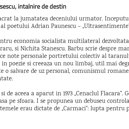
scu, intalnire de destin
sacrat la jumatatea deceniului urmator. Inceputul
l poetului Adrian Paunescu – „Ultrasentimente” 
tru economia socialista multilateral dezvoltata s
aru, si Nichita Stanescu. Barbu scrie despre marg
e note personale portretului colectiv al taranu
 in poezie si creeaza un nou limbaj, util mai deg
 este o salvare de uz personal, comunismul romane
tate.
si de aceea a aparut in 1973 „Cenaclul Flacara”. 
 trasa pe sfoara. I se propunea un debuseu contro
a temele erau dictate de „Carmaci”: lupta pentru 