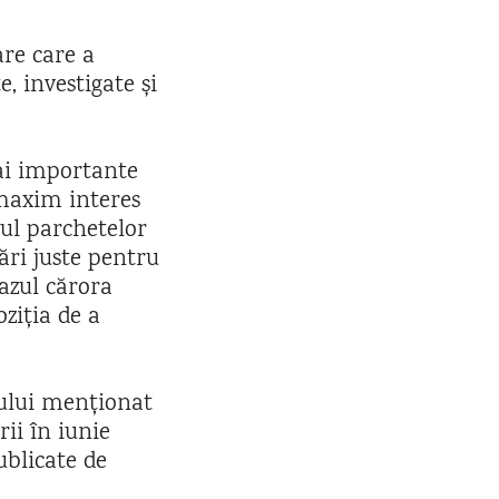
are care a
, investigate și
ai importante
 maxim interes
iul parchetelor
nări juste pentru
azul cărora
ziția de a
tului menționat
rii în iunie
ublicate de