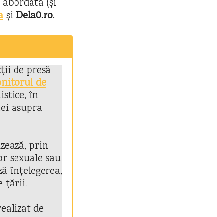
 abordată (și
a
și
Dela0.ro
.
cții de presă
nitorul de
stice, în
ței asupra
zează, prin
or sexuale sau
ă înțelegerea,
 țării.
realizat de