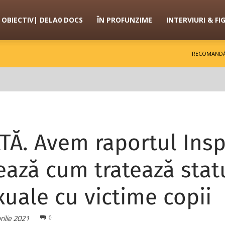
OBIECTIV| DELA0 DOCS
ÎN PROFUNZIME
INTERVIURI & FI
RECOMANDĂ
TĂ. Avem raportul Inspe
ază cum tratează stat
xuale cu victime copii
rilie 2021
0