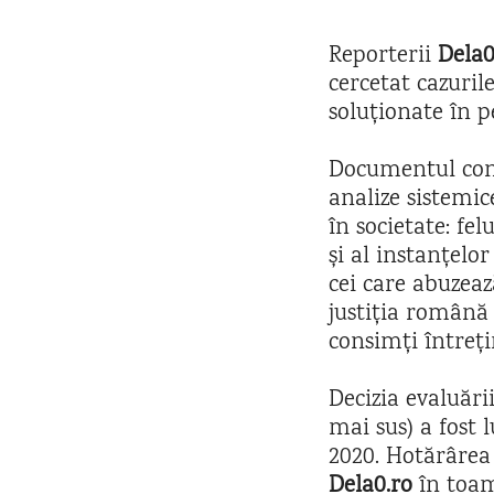
Reporterii
Dela0
cercetat cazuril
soluționate în p
Documentul conț
analize sistemi
în societate: fe
și al instanțelo
cei care abuzeaz
justiția română 
consimți întreți
Decizia evaluări
mai sus) a fost 
2020. Hotărârea 
Dela0.ro
în toam