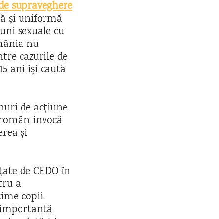
 de supraveghere
tă și uniformă
iuni sexuale cu
omânia nu
tre cazurile de
15 ani își caută
nuri de acțiune
ul român invocă
erea și
nțate de CEDO în
tru a
ime copii.
ă importantă