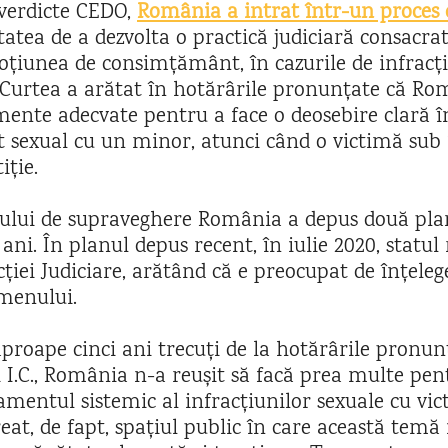
verdicte CEDO,
România a intrat într-un proces
atea de a dezvolta o practică judiciară consacra
oțiunea de consimțământ, în cazurile de infracț
, Curtea a arătat în hotărârile pronunțate că R
mente adecvate pentru a face o deosebire clară în
act sexual cu un minor, atunci când o victimă sub 
iție.
sului de supraveghere România a depus două pla
 ani. În planul depus recent, în iulie 2020, stat
ției Judiciare, arătând că e preocupat de înțeleg
omenului.
i aproape cinci ani trecuți de la hotărârile pronu
și I.C., România n-a reușit să facă prea multe pen
mentul sistemic al infracțiunilor sexuale cu vict
eat, de fapt, spațiul public în care această tem