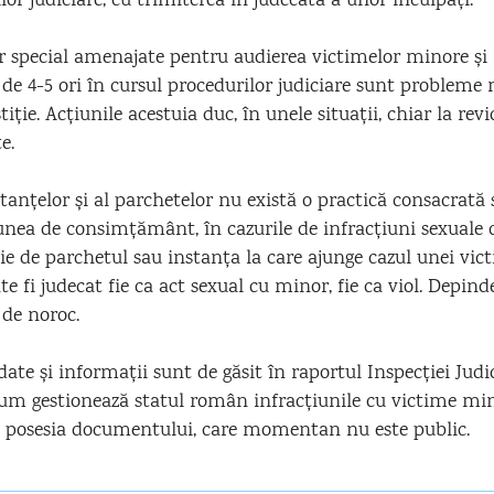
lor judiciare, cu trimiterea în judecată a unor inculpați.
or special amenajate pentru audierea victimelor minore și
 de 4-5 ori în cursul procedurilor judiciare sunt probleme 
tiție. Acțiunile acestuia duc, în unele situații, chiar la rev
e.
tanțelor și al parchetelor nu există o practică consacrată
unea de consimțământ, în cazurile de infracțiuni sexuale 
ie de parchetul sau instanța la care ajunge cazul unei vic
ate fi judecat fie ca act sexual cu minor, fie ca viol. Depind
 de noroc.
ate și informații sunt de găsit în raportul Inspecției Judi
m gestionează statul român infracțiunile cu victime mi
în posesia documentului, care momentan nu este public.