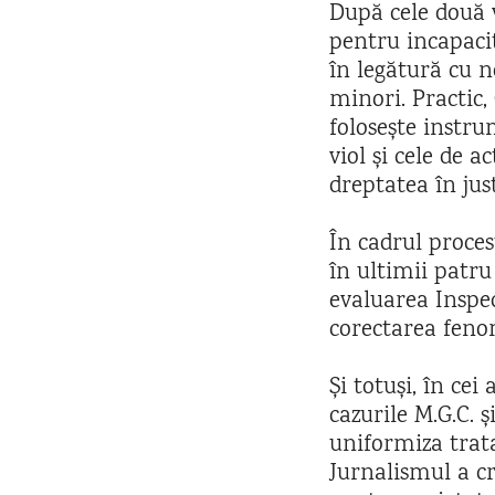
După cele două 
pentru incapacit
în legătură cu n
minori. Practic
folosește instru
viol și cele de 
dreptatea în just
În cadrul proce
în ultimii patru
evaluarea Inspec
corectarea fen
Și totuși, în ce
cazurile M.G.C. 
uniformiza trata
Jurnalismul a cr