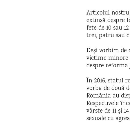
Articolul nostru
extinsă despre 
fete de 10 sau 1
trei, patru sau c
Deși vorbim de 
victime minore s
despre reforma 
În 2016, statul 
vorba de două do
România au disp
Respectivele înca
vârste de 11 și 1
sexuale cu agres