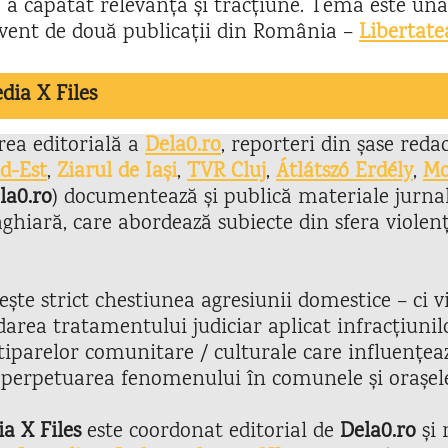
 a căpătat relevanță și tracțiune. Tema este una
ecvent de două publicații din România –
Libertate
dia X Files
ea editorială a
Dela0.ro
, reporteri din șase reda
d-Est
,
Ziarul de Iaș
i
,
TVR Cluj
,
Átlátszó Erdély
,
Mo
la0.ro
) documentează și publică materiale jurnali
hiară, care abordează subiecte din sfera violen
te strict chestiunea agresiunii domestice – ci vi
rdarea tratamentului judiciar aplicat infracțiunil
tiparelor comunitare / culturale care influențeaz
 perpetuarea fenomenului în comunele și orașele
a X Files
este coordonat editorial de
Dela0.ro
și 