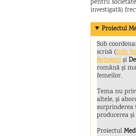
pentru societate
investigată) fr
Proiectul Me
Sub coordonar
scrisă (
Info Su
Botoșani
și
De
română și mag
femeilor.
Tema nu priveș
altele, și abo
surprinderea 
producerea și
Proiectul
Medi