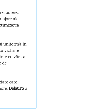
 reaudierea
majore ale
ictimizarea
 și uniformă în
cu victime
time cu vârsta
e de
ciare care
nore.
Dela0.ro
a