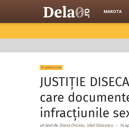
Dela0
MAROTA
În profunzime
JUSTIȚIE DISECA
care documente
infracțiunile se
un text de
Diana Oncioiu,
Vlad Stoicescu
-
14 ap