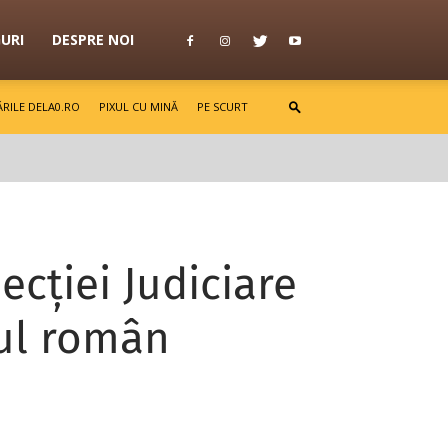
GURI
DESPRE NOI
RILE DELA0.RO
PIXUL CU MINĂ
PE SCURT
cției Judiciare
ul român