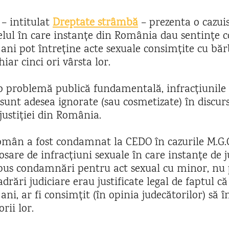
 – intitulat
Dreptate strâmbă
– prezenta o cazuis
felul în care instanțe din România dau sentințe 
2 ani pot întreține acte sexuale consimțite cu bă
hiar cinci ori vârsta lor.
o problemă publică fundamentală, infracțiunile 
unt adesea ignorate (sau cosmetizate) în discurs
justiției din România.
român a fost condamnat la CEDO în cazurile M.G.C 
sare de infracțiuni sexuale în care instanțe de 
us condamnări pentru act sexual cu minor, nu p
drări judiciare erau justificate legal de faptul că
4 ani, ar fi consimțit (în opinia judecătorilor) să î
orii lor.