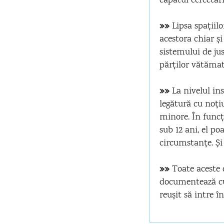
capătul cercetări
»»
Lipsa spațiil
acestora chiar și
sistemului de jus
părților vătămat
»»
La nivelul ins
legătură cu noți
minore. În funcț
sub 12 ani, el po
circumstanțe. Și
»»
Toate aceste d
documentează cu
reușit să intre 