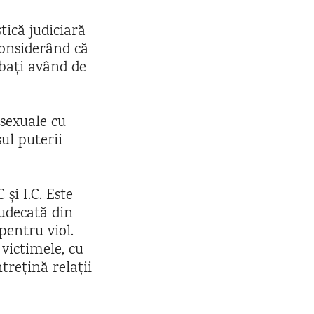
tică judiciară
considerând că
rbați având de
sexuale cu
ul puterii
și I.C. Este
judecată din
entru viol.
 victimele, cu
ntrețină relații