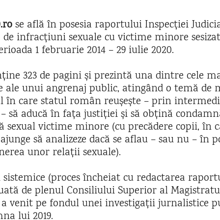
.ro
se află în posesia raportului Inspecției Judici
e de infracțiuni sexuale cu victime minore sesizate
erioada 1 februarie 2014 – 29 iulie 2020.
ine 323 de pagini și prezintă una dintre cele m
ce ale unui angrenaj public, atingând o temă de
lul în care statul român reușește – prin intermed
r – să aducă în fața justiției și să obțină condam
ă sexual victime minore (cu precădere copii, în c
ajunge să analizeze dacă se aflau – sau nu – în po
nerea unor relații sexuale).
i sistemice (proces încheiat cu redactarea rapor
luată de plenul Consiliului Superior al Magistratu
a venit pe fondul unei investigații jurnalistice p
na lui 2019.