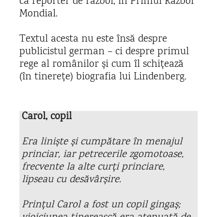
ca reporter de război, în Primul Război
Mondial.
Textul acesta nu este însă despre
publicistul german – ci despre primul
rege al românilor și cum îl schițează
(în tinerețe) biografia lui Lindenberg.
Carol, copil
Era liniște și cumpătare în menajul
princiar, iar petrecerile zgomotoase,
frecvente la alte curți princiare,
lipseau cu desăvârșire.
Prințul Carol a fost un copil gingaș;