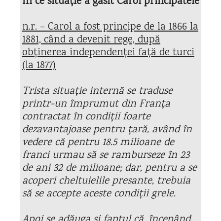
În ce situație a găsit Carol principatele
n.r. – Carol a fost principe de la 1866 la
1881, când a devenit rege, după
obținerea independenței față de turci
(la 1877)
Trista situație internă se traduse
printr-un împrumut din Franța
contractat în condiții foarte
dezavantajoase pentru țară, având în
vedere că pentru 18.5 milioane de
franci urmau să se ramburseze în 23
de ani 32 de milioane; dar, pentru a se
acoperi cheltuielile presante, trebuia
să se accepte aceste condiții grele.
Apoi se adăuga și faptul că, începând