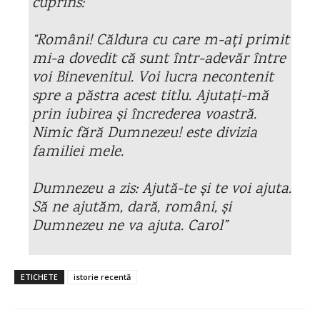
cuprins:
“Români! Căldura cu care m-ați primit
mi-a dovedit că sunt într-adevăr între
voi Binevenitul. Voi lucra necontenit
spre a păstra acest titlu. Ajutați-mă
prin iubirea și încrederea voastră.
Nimic fără Dumnezeu! este divizia
familiei mele.
Dumnezeu a zis: Ajută-te și te voi ajuta.
Să ne ajutăm, dară, români, și
Dumnezeu ne va ajuta. Carol”
ETICHETE
istorie recentă