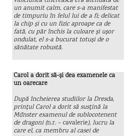
vioiciunea tinerească era atenuată de
un anumit calm, care s-a manifestat
de timpuriu în felul lui de a fi; delicat
la chip și cu un fizic aproape ca de
fată, cu păr închis la culoare și ușor
ondulat, el s-a bucurat totuși de o
sănătate robustă.
Carol a dorit să-și dea examenele ca
un oarecare
După încheierea studiilor la Dresda,
prințul Carol a dorit să susțină la
Műnster examenul de sublocotenent
de dragoni (
n.r. – cavalerie
), lucru la
care el, ca membru al casei de