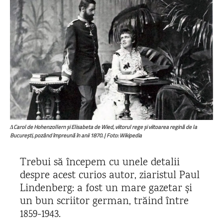
ΔCarol de Hohenzollern și Elisabeta de Wied, viitorul rege și viitoarea regină de la
București, pozând împreună în anii 1870. | Foto: Wikipedia
Trebui să începem cu unele detalii
despre acest curios autor, ziaristul Paul
Lindenberg: a fost un mare gazetar și
un bun scriitor german, trăind între
1859-1943.