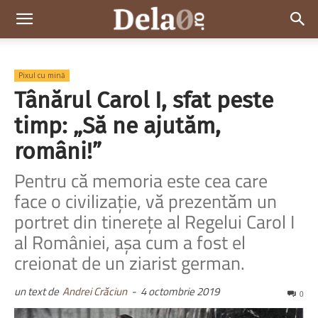
Dela0
Pixul cu mină
Tânărul Carol I, sfat peste
timp: „Să ne ajutăm,
români!”
Pentru că memoria este cea care
face o civilizație, vă prezentăm un
portret din tinerețe al Regelui Carol I
al României, așa cum a fost el
creionat de un ziarist german.
un text de
Andrei Crăciun
-
4 octombrie 2019
0