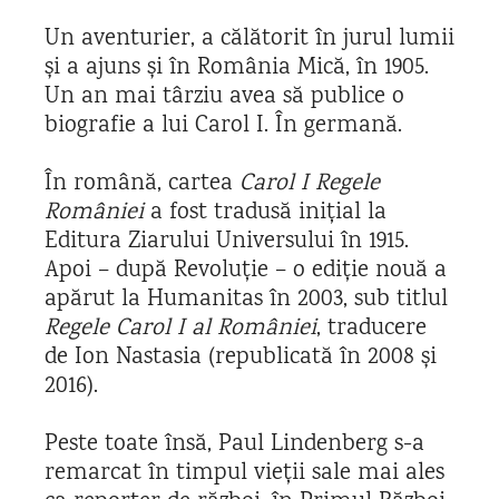
Un aventurier, a călătorit în jurul lumii
și a ajuns și în România Mică, în 1905.
Un an mai târziu avea să publice o
biografie a lui Carol I. În germană.
În română, cartea
Carol I Regele
României
a fost tradusă inițial la
Editura Ziarului Universului în 1915.
Apoi – după Revoluție – o ediție nouă a
apărut la Humanitas în 2003, sub titlul
Regele Carol I al României
, traducere
de Ion Nastasia (republicată în 2008 și
2016).
Peste toate însă, Paul Lindenberg s-a
remarcat în timpul vieții sale mai ales