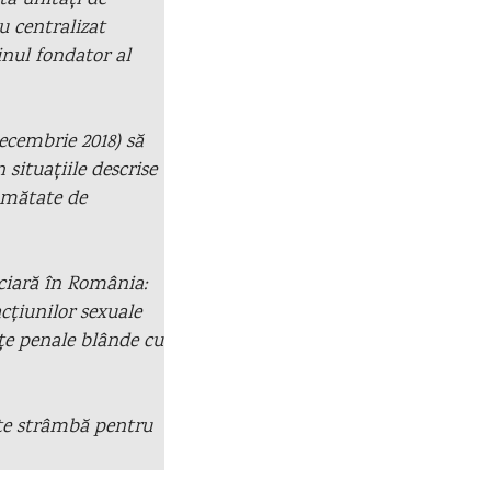
tă unități de
u centralizat
inul fondator al
ecembrie 2018) să
situațiile descrise
jumătate de
ciară în România:
acțiunilor sexuale
nțe penale blânde cu
tate strâmbă pentru