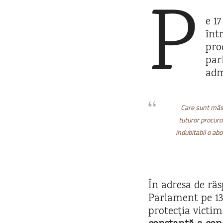
P
e 1
într
pro
par
adm
Care sunt măsu
tuturor procuro
indubitabil o abo
În adresa de răsp
Parlament pe 13 
protecția victim