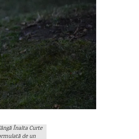
ângă Înalta Curte
 formulată de un