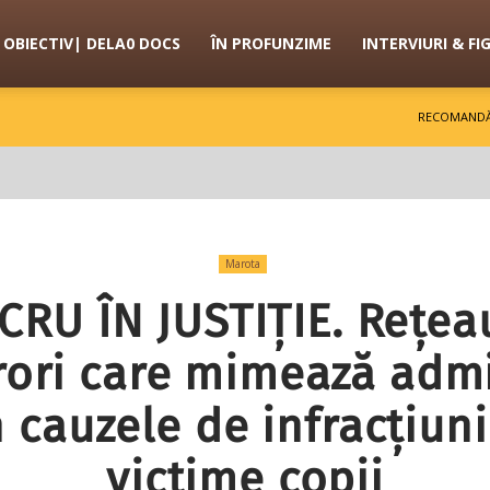
OBIECTIV| DELA0 DOCS
ÎN PROFUNZIME
INTERVIURI & FI
RECOMANDĂ
Marota
RU ÎN JUSTIȚIE. Rețe
rori care mimează admi
n cauzele de infracțiun
victime copii