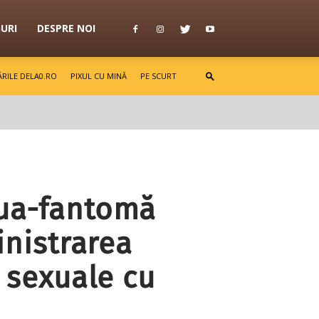
GURI
DESPRE NOI
RILE DELA0.RO
PIXUL CU MINĂ
PE SCURT
aua-fantomă
nistrarea
i sexuale cu