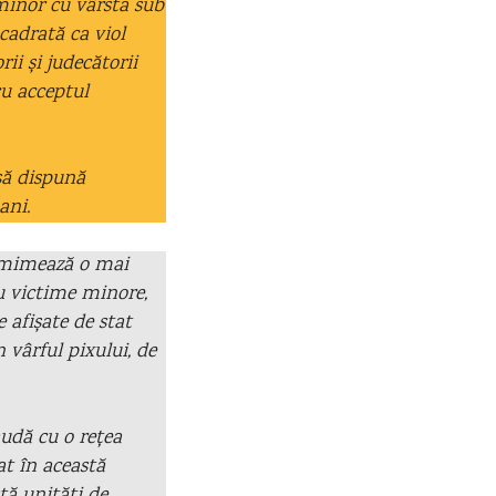
minor cu vârsta sub
cadrată ca viol
rii și judecătorii
cu acceptul
 să dispună
ani.
e mimează o mai
cu victime minore,
 afișate de stat
 vârful pixului, de
audă cu o rețea
at în această