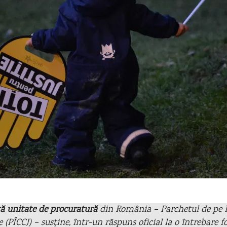
ă unitate de procuratură
din România – Parchetul de pe l
ie (PÎCCJ) – susține, într-un răspuns oficial la o întrebare