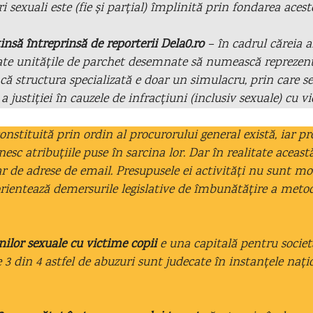
i sexuali este (fie și parțial) împlinită prin fondarea aceste
să întreprinsă de reporterii Dela0.ro
– în cadrul căreia a
oate unitățile de parchet desemnate să numească reprezent
ă că structura specializată e doar un simulacru, prin care
justiției în cauzele de infracțiuni (inclusiv sexuale) cu vi
onstituită prin ordin al procurorului general există, iar p
nesc atribuțiile puse în sarcina lor. Dar în realitate aceas
 de adrese de email. Presupusele ei activități nu sunt mo
orientează demersurile legislative de îmbunătățire a metode
nilor sexuale cu victime copii
e una capitală pentru socie
e 3 din 4 astfel de abuzuri sunt judecate în instanțele nați