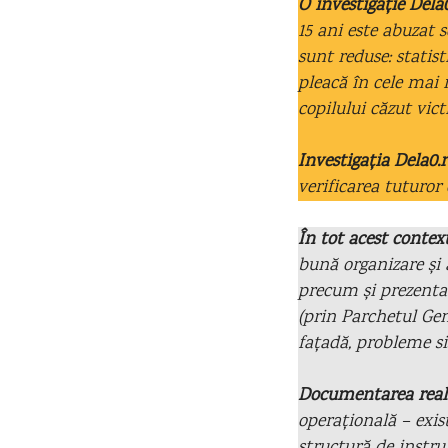
O investigație Dela
15 ani este abuzat 
sunt reduse: statist
pleacă în cele mai 
copilului căzut vic
Investigația Dela0
verificarea tuturor
În tot acest contex
bună organizare și 
precum și prezentare
(prin Parchetul Gene
fațadă, probleme si
Documentarea reali
operațională – exis