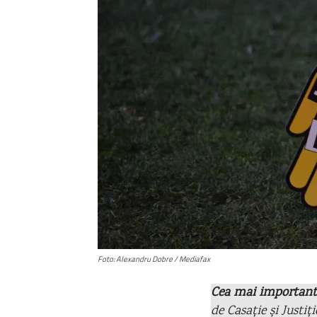
Foto: Alexandru Dobre / Mediafax
Cea mai important
de Casație și Justiț