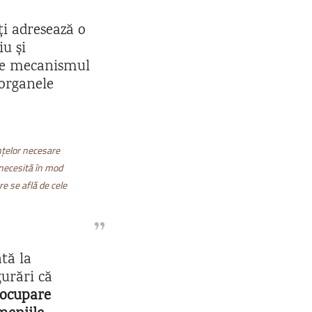
ți adresează o
iu și
 de mecanismul
 organele
nțelor necesare
 necesită în mod
re se află de cele
ată la
gurări că
eocupare