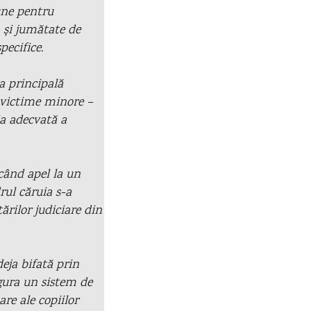
une pentru
n și jumătate de
pecifice.
a principală
u victime minore –
ia adecvată a
ăcând apel la un
ul căruia s-a
ărilor judiciare din
deja bifată prin
sigura un sistem de
are ale copiilor