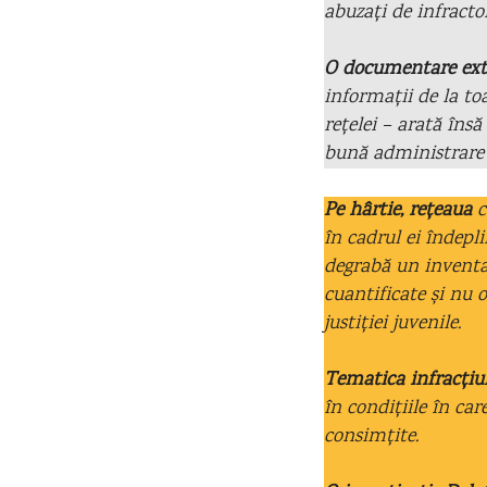
abuzați de infractor
O documentare extin
informații de la t
rețelei – arată îns
bună administrare a 
Pe hârtie, rețeaua
c
în cadrul ei îndepli
degrabă un inventar
cuantificate și nu 
justiției juvenile.
Tematica infracțiu
în condițiile în car
consimțite.