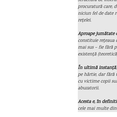
structură de instru
procuratură care, d
niciun fel de date 
rețelei.
Aproape jumătate d
constituie rețeaua 
mai sus – fie fără 
existență (teoretică)
În ultimă instanță
pe hârtie, dar fără 
cu victime copii su
abuzatorii.
Acesta e, în definit
cele mai multe dint