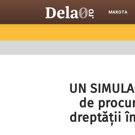
Dela0
MAROTA
UN SIMULAC
de procu
dreptății î