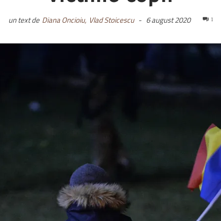
un text de
Diana Oncioiu,
Vlad Stoicescu
-
6 august 2020
1