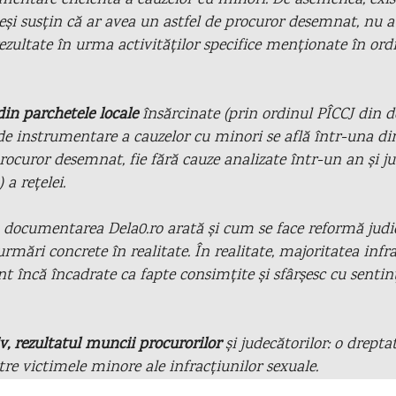
mentare eficientă a cauzelor cu minori. De asemenea, exis
eși susțin că ar avea un astfel de procuror desemnat, nu a
rezultate în urma activităților specifice menționate în ord
in parchetele locale
însărcinate (prin ordinul PÎCCJ din d
de instrumentare a cauzelor cu minori se află într-una din 
procuror desemnat, fie fără cauze analizate într-un an și 
 a rețelei.
, documentarea Dela0.ro arată și cum se face reformă judi
urmări concrete în realitate. În realitate, majoritatea infr
nt încă încadrate ca fapte consimțite și sfârșesc cu senti
iv, rezultatul muncii procurorilor
și judecătorilor: o drep
re victimele minore ale infracțiunilor sexuale.