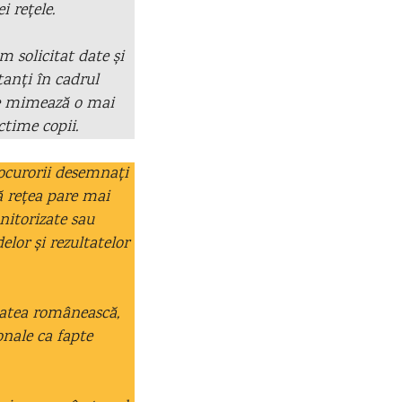
i rețele.
m solicitat date și
anți în cadrul
 se mimează o mai
ctime copii.
rocurorii desemnați
tă rețea pare mai
nitorizate sau
lor și rezultatelor
tatea românească,
onale ca fapte