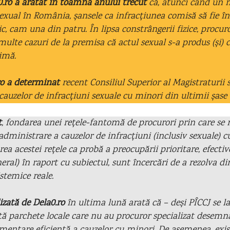
0.ro a arătat în toamna anului trecut
că, atunci când un 
sexual în România, șansele ca infracțiunea comisă să fie în
ic, cam una din patru. În lipsa constrângerii fizice, procuro
multe cazuri de la premisa că actul sexual s-a produs (și) 
timă.
.ro a determinat
recent Consiliul Superior al Magistraturii
 cauzelor de infracțiuni sexuale cu minori din ultimii șase 
t
, fondarea unei rețele-fantomă de procurori prin care s
administrare a cauzelor de infracțiuni (inclusiv sexuale) 
a acestei rețele ca probă a preocupării prioritare, efective
ral) în raport cu subiectul, sunt încercări de a rezolva din
stemice reale.
zată de Dela0.ro
în ultima lună arată că – deși PÎCCJ se l
tă parchete locale care nu au procuror specializat desemn