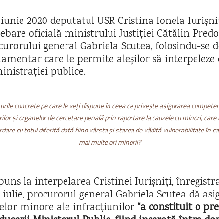
7 iunie 2020 deputatul USR Cristina Ionela Iurișni
ebare oficială ministrului Justiției Cătălin Predo
curorului general Gabriela Scutea, folosindu-se
lamentar care le permite aleșilor să interpeleze
inistrației publice.
rile concrete pe care le veți dispune în ceea ce privește asigurarea compete
rilor și organelor de cercetare penală prin raportare la cauzele cu minori, care
rdare cu totul diferită dată fiind vârsta și starea de vădită vulnerabilitate în ca
mai multe ori minorii?
uns la interpelarea Cristinei Iurișniți, înregistr
iulie, procurorul general Gabriela Scutea dă asi
elor minore ale infracțiunilor
“a constituit o pr