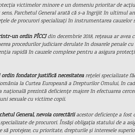
otecția victimelor minore e un domeniu prioritar de acți
t sens, Parchetul General arată că s-a îngrijit în ultimul a
țele de procurori specializați în instrumentarea cauzelor s
rintr-un ordin PÎCCJ
din decembrie 2018, rețeaua ar avea c
erea procedurilor judiciare derulate în dosarele penale c
rvenția rapidă în cauzele complexe pentru a asigura protecț
ordin fondator justifică necesitatea
rețelei specializate f
România la Curtea Europeană a Drepturilor Omului, în cadr
ia națională prezintă deficiențe majore în efectuarea cercet
iuni sexuale cu victime copii.
rchetul General, nevoia corectării
acestor deficiențe a fost 
 specializate de procurori. Însăși obligația statului de a a
e să protejeze, cu prioritate, drepturile și interesele superio