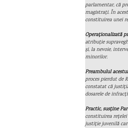
parlamentar, că pr
magistrați. În aces
constituirea unei re
Operaționalizată p
atribuție supravegh
și, la nevoie, inte
minorilor.
Preambulul acestui 
proces pierdut de 
constatat că justiț
dosarele de infracț
Practic, susține Pa
constituirea rețelei
justiție juvenilă car