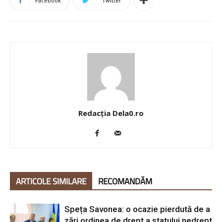
Facebook
Twitter
Redacția Dela0.ro
ARTICOLE SIMILARE
RECOMANDĂM
Speța Savonea: o ocazie pierdută de a
zări ordinea de drept a statului nedrept