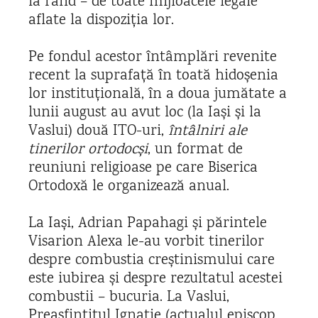
la rând – de toate mijloacele legale
aflate la dispoziția lor.
Pe fondul acestor întâmplări revenite
recent la suprafață în toată hidoșenia
lor instituțională, în a doua jumătate a
lunii august au avut loc (la Iași și la
Vaslui) două ITO-uri,
întâlniri ale
tinerilor ortodocși
, un format de
reuniuni religioase pe care Biserica
Ortodoxă le organizează anual.
La Iași, Adrian Papahagi și părintele
Visarion Alexa le-au vorbit tinerilor
despre combustia creștinismului care
este iubirea și despre rezultatul acestei
combustii – bucuria. La Vaslui,
Preasfințitul Ignatie (actualul episcop