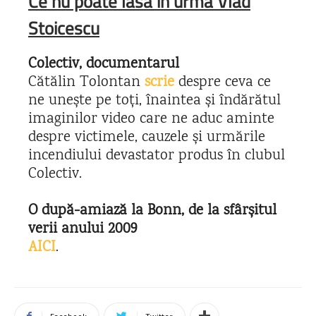
Ce nu poate lăsa în urmă Vlad
Stoicescu
Colectiv, documentarul
Cătălin Tolontan
scrie
despre ceva ce
ne unește pe toți, înaintea și îndărătul
imaginilor video care ne aduc aminte
despre victimele, cauzele și urmările
incendiului devastator produs în clubul
Colectiv.
O după-amiază la Bonn, de la sfârșitul
verii anului 2009
AICI
.