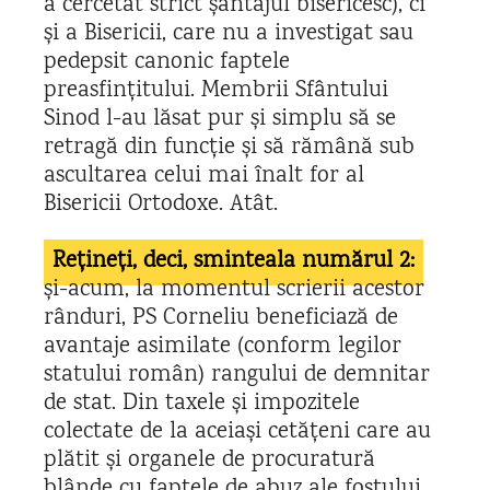
a cercetat strict șantajul bisericesc), ci
și a Bisericii, care nu a investigat sau
pedepsit canonic faptele
preasfințitului. Membrii Sfântului
Sinod l-au lăsat pur și simplu să se
retragă din funcție și să rămână sub
ascultarea celui mai înalt for al
Bisericii Ortodoxe. Atât.
Rețineți, deci, sminteala numărul 2:
și-acum, la momentul scrierii acestor
rânduri, PS Corneliu beneficiază de
avantaje asimilate (conform legilor
statului român) rangului de demnitar
de stat. Din taxele și impozitele
colectate de la aceiași cetățeni care au
plătit și organele de procuratură
blânde cu faptele de abuz ale fostului