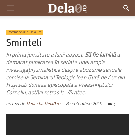
Dela0
Recomandările Dela0.ro
Sminteli
În prima jumătate a lunii august,
Să fie lumină
a
demarat publicarea în serial a unei ample
investigații jurnalistice despre abuzurile sexuale
comise la Seminarul Teologic Ioan Gură de Aur din
Huși sub domnia episcopală a Preasfințitului
Corneliu, astăzi retras la Văratec.
un text de
Redacția Dela0.ro
-
8 septembrie 2019
0