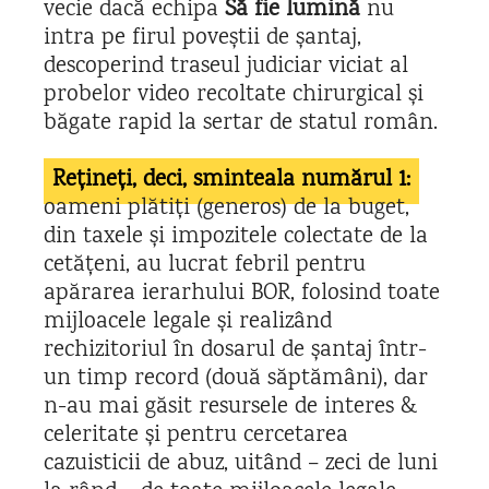
vecie dacă echipa
Să fie lumină
nu
intra pe firul poveștii de șantaj,
descoperind traseul judiciar viciat al
probelor video recoltate chirurgical și
băgate rapid la sertar de statul român.
Rețineți, deci, sminteala numărul 1:
oameni plătiți (generos) de la buget,
din taxele și impozitele colectate de la
cetățeni, au lucrat febril pentru
apărarea ierarhului BOR, folosind toate
mijloacele legale și realizând
rechizitoriul în dosarul de șantaj într-
un timp record (două săptămâni), dar
n-au mai găsit resursele de interes &
celeritate și pentru cercetarea
cazuisticii de abuz, uitând – zeci de luni