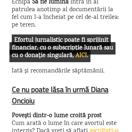
Echipa
Să fie lumină
intră în al
patrulea anotimp al documentării la
fel cum l-a încheiat pe cel de-al treilea:
pe teren.
Efortul jurnalistic poate fi sprijinit
financiar, cu o subscripție lunară sau
cu o donație singulară,
AICI
.
Iată și recomandările săptămânii.
Ce nu poate lăsa în urmă Diana
Oncioiu
Povești dintr-o lume croită prost
Cum arată o lume în care avortul este
interzis? Dacă vreți să aflați
ascultați-o