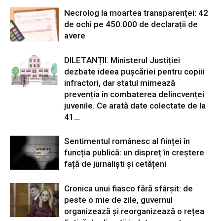
Necrolog la moartea transparenței: 42
de ochi pe 450.000 de declarații de
avere
DILETANȚII. Ministerul Justiției
dezbate ideea pușcăriei pentru copiii
infractori, dar statul mimează
prevenția în combaterea delincvenței
juvenile. Ce arată date colectate de la
41...
Sentimentul românesc al ființei în
funcția publică: un dispreț în creștere
față de jurnaliști și cetățeni
Cronica unui fiasco fără sfârșit: de
peste o mie de zile, guvernul
organizează și reorganizează o rețea