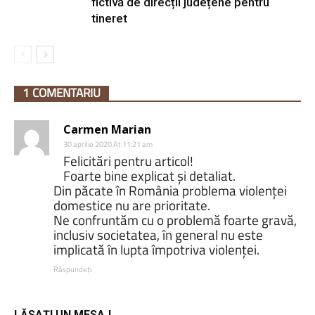
fictivă de direcții județene pentru
tineret
1 COMENTARIU
Carmen Marian
30 aprilie 2020 At 11:21 am
Felicitări pentru articol!
Foarte bine explicat și detaliat.
Din păcate în România problema violenței
domestice nu are prioritate.
Ne confruntăm cu o problemă foarte gravă,
inclusiv societatea, în general nu este
implicată în lupta împotriva violenței.
Răspundeți
LĂSAȚI UN MESAJ