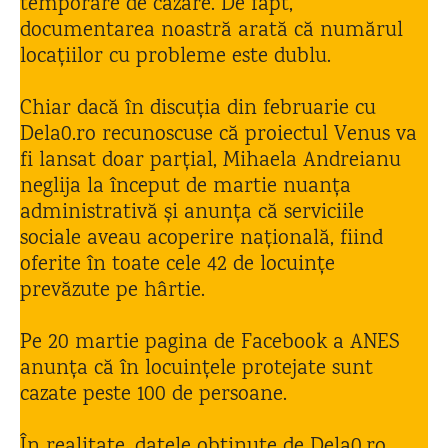
temporare de cazare. De fapt,
documentarea noastră arată că numărul
locațiilor cu probleme este dublu.
Chiar dacă în discuția din februarie cu
Dela0.ro recunoscuse că proiectul Venus va
fi lansat doar parțial, Mihaela Andreianu
neglija la început de martie nuanța
administrativă și anunța că serviciile
sociale aveau acoperire națională, fiind
oferite în toate cele 42 de locuințe
prevăzute pe hârtie.
Pe 20 martie pagina de Facebook a ANES
anunța că în locuințele protejate sunt
cazate peste 100 de persoane.
În realitate, datele obținute de Dela0.ro