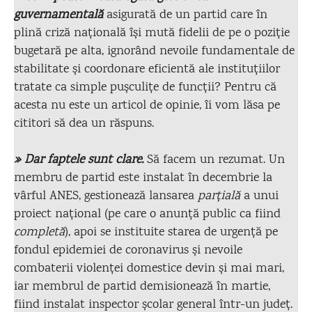
guvernamentală
asigurată de un partid care în
plină criză națională își mută fidelii de pe o poziție
bugetară pe alta, ignorând nevoile fundamentale de
stabilitate și coordonare eficientă ale instituțiilor
tratate ca simple pușculițe de funcții? Pentru că
acesta nu este un articol de opinie, îi vom lăsa pe
cititori să dea un răspuns.
» Dar faptele sunt clare.
Să facem un rezumat. Un
membru de partid este instalat în decembrie la
vârful ANES, gestionează lansarea
parțială
a unui
proiect național (pe care o anunță public ca fiind
completă
), apoi se instituite starea de urgență pe
fondul epidemiei de coronavirus și nevoile
combaterii violenței domestice devin și mai mari,
iar membrul de partid demisionează în martie,
fiind instalat inspector școlar general într-un județ.