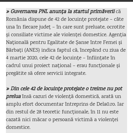
un text de
Diana Oncioiu
-
14 aprilie 2020
1
» Guvernarea PNL anunța la startul primăverii
că
România dispune de 42 de locuințe protejate – câte
una în fiecare județ – în care sunt preluate, ocrotite
și consiliate victime ale violenței domestice. Agenția
Națională pentru Egalitate de Șanse între Femei și
Bărbați (ANES) indica faptul că, începând cu ziua de
4 martie 2020, cele 42 de locuințe – înființate în
cadrul unui proiect național – erau funcționale și
pregătite să ofere servicii integrate.
» Din cele 42 de locuințe protejate o treime nu pot
prelua
însă cazuri de violență domestică, arată un
amplu efort documentar întreprins de Dela0.ro. Iar
din restul de 28 teoretic funcționale, în 11 nu este
cazată nici măcar o persoană victimă a violenței
domestice.