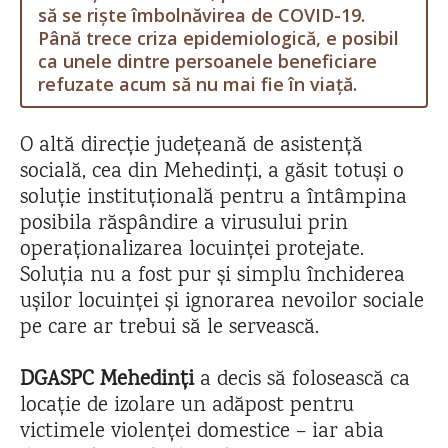
să se riște îmbolnăvirea de COVID-19.
Până trece criza epidemiologică, e posibil
ca unele dintre persoanele beneficiare
refuzate acum să nu mai fie în viață.
O altă direcție județeană de asistență
socială, cea din Mehedinți, a găsit totuși o
soluție instituțională pentru a întâmpina
posibila răspândire a virusului prin
operaționalizarea locuinței protejate.
Soluția nu a fost pur și simplu închiderea
ușilor locuinței și ignorarea nevoilor sociale
pe care ar trebui să le servească.
DGASPC Mehedinți
a decis să folosească ca
locație de izolare un adăpost pentru
victimele violenței domestice – iar abia