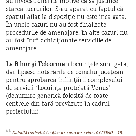
au invocat diferite motive ca să justifice
starea lucrurilor. S-au apărat cu faptul că
spațiul aflat la dispoziție nu este încă gata.
În unele cazuri nu au fost finalizate
procedurile de amenajare, în alte cazuri nu
au fost încă achiziționate serviciile de
amenajare.
La Bihor și Teleorman
locuințele sunt gata,
dar lipsesc hotărârile de consiliu județean
pentru aprobarea înființării complexului
de servicii “Locuință protejată Venus”
(denumire generică folosită de toate
centrele din țară prevăzute în cadrul
proiectului).
Datorită contextului național ca urmare a virusului COVID – 19,