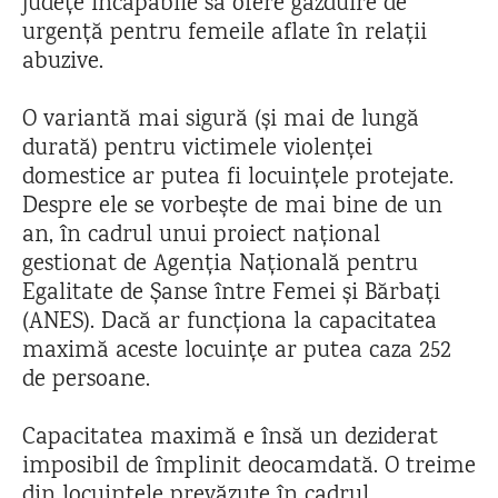
județe incapabile să ofere găzduire de
urgență pentru femeile aflate în relații
abuzive.
O variantă mai sigură (și mai de lungă
durată) pentru victimele violenței
domestice ar putea fi locuințele protejate.
Despre ele se vorbește de mai bine de un
an, în cadrul unui proiect național
gestionat de Agenția Națională pentru
Egalitate de Șanse între Femei și Bărbați
(ANES). Dacă ar funcționa la capacitatea
maximă aceste locuințe ar putea caza 252
de persoane.
Capacitatea maximă e însă un deziderat
imposibil de împlinit deocamdată. O treime
din locuințele prevăzute în cadrul