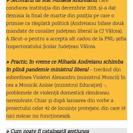
» Secretarul de stat Mihaela Andreianu
, care
conducea instituția din decembrie 2019, și-a dat
demisia la final de martie din poziția pe care o
primise ca răsplată politică (Andreianu bifase două
mandate de consilier județean liberal la CJ Vâlcea).
A făcut-o pentru a accepta alt cadou de la PNL: șefia
Inspectoratului Școlar Județean Vâlcea.
» Practic, în vreme ce Mihaela Andreianu schimba
în plină pandemie ministrul liberal
– trecând din
subordinea Violetei Alexandru (ministrul Muncii) în
cea a Monicăi Anisie (ministrul Educației) -,
problemele de violență domestică rămâneau
nerezolvate. Chiar și după lansarea din vorbe a
proiectului celor 42 de locuințe protejate, din care 14
nici măcar nu funcționează.
» Cum poate fi catalogată gestiunea