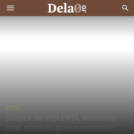
Dela0
Marota
STAREA DE VIOLENŢĂ. Anatomia
unei minciuni guvernamentale