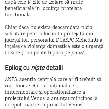
după cele 14 zile de izolare să mute
beneficiarele în locuința protejată
funcțională.
Chiar dacă nu există deocamdată nicio
solicitare pentru locuința protejată din
judeţul lor, personalul DGASPC Mehedinți a
înțeles că violența domestică este o urgență
în sine și nu poate fi pusă pe
pauză
.
Epilog cu
niște
detalii
ANES, agenția centrală care ar fi trebuit să
coordoneze efortul național de
implementare și operaționalizare a
proiectului Venus, a anunțat mincinos la
început martie că proiectul Venus