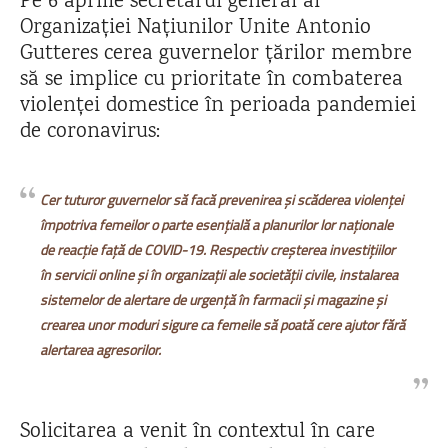
Pe 6 aprilie secretarul general al
Organizației Națiunilor Unite Antonio
Gutteres cerea guvernelor țărilor membre
să se implice cu prioritate în combaterea
violenței domestice în perioada pandemiei
de coronavirus:
Cer tuturor guvernelor să facă prevenirea şi scăderea violenţei
împotriva femeilor o parte esenţială a planurilor lor naţionale
de reacţie faţă de COVID-19. Respectiv creşterea investiţiilor
în servicii online şi în organizaţii ale societăţii civile, instalarea
sistemelor de alertare de urgenţă în farmacii şi magazine şi
crearea unor moduri sigure ca femeile să poată cere ajutor fără
alertarea agresorilor.
Solicitarea a venit în contextul în care