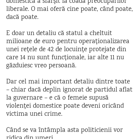
domestică a sfârșit la coada preocupărilor
liberale. O mai oferă cine poate, când poate,
dacă poate.
E doar un detaliu că statul a cheltuit
milioane de euro pentru operaționalizarea
unei rețele de 42 de locuințe protejate din
care 14 nu sunt funcţionale, iar alte 11 nu
găzduiesc vreo persoană.
Dar cel mai important detaliu dintre toate
– chiar dacă deplin ignorat de partidul aflat
la guvernare – e că o femeie supusă
violenței domestice poate deveni oricând
victima unei crime.
Când se va întâmpla asta politicienii vor
ridica din umeri.