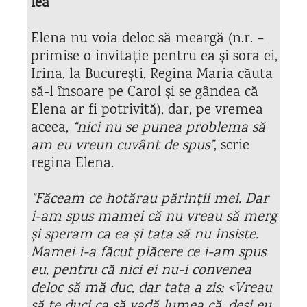
lea
Elena nu voia deloc să meargă (n.r. –
primise o invitație pentru ea și sora ei,
Irina, la București, Regina Maria căuta
să-l însoare pe Carol și se gândea că
Elena ar fi potrivită), dar, pe vremea
aceea,
“nici nu se punea problema să
am eu vreun cuvânt de spus”
, scrie
regina Elena.
“Făceam ce hotărau părinții mei. Dar
i-am spus mamei că nu vreau să merg
și speram ca ea și tata să nu insiste.
Mamei i-a făcut plăcere ce i-am spus
eu, pentru că nici ei nu-i convenea
deloc să mă duc, dar tata a zis: <Vreau
să te duci ca să vadă lumea că, deși eu