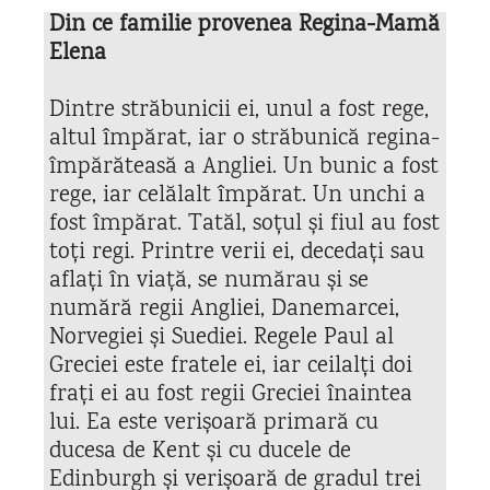
Din ce familie provenea Regina-Mamă
Elena
Dintre străbunicii ei, unul a fost rege,
altul împărat, iar o străbunică regina-
împărăteasă a Angliei. Un bunic a fost
rege, iar celălalt împărat. Un unchi a
fost împărat. Tatăl, soțul și fiul au fost
toți regi. Printre verii ei, decedați sau
aflați în viață, se numărau și se
numără regii Angliei, Danemarcei,
Norvegiei și Suediei. Regele Paul al
Greciei este fratele ei, iar ceilalți doi
frați ei au fost regii Greciei înaintea
lui. Ea este verișoară primară cu
ducesa de Kent și cu ducele de
Edinburgh și verișoară de gradul trei