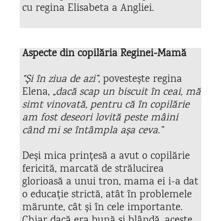
cu regina Elisabeta a Angliei.
Aspecte din copilăria Reginei-Mamă
“Și în ziua de azi”
, povestește regina
Elena,
„dacă scap un biscuit în ceai, mă
simt vinovată, pentru că în copilărie
am fost deseori lovită peste mâini
când mi se întâmpla așa ceva.”
Deși mica prințesă a avut o copilărie
fericită, marcată de strălucirea
glorioasă a unui tron, mama ei i-a dat
o educație strictă, atât în problemele
mărunte, cât și în cele importante.
Chiar dacă era bună și blândă, aceste