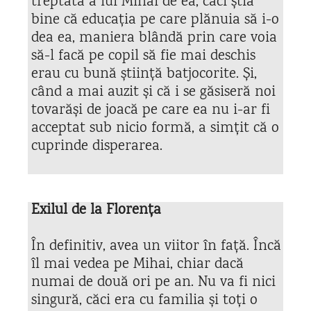
treptată a lui Mihai de ea, căci știa
bine că educația pe care plănuia să i-o
dea ea, maniera blândă prin care voia
să-l facă pe copil să fie mai deschis
erau cu bună știință batjocorite. Și,
când a mai auzit și că i se găsiseră noi
tovarăși de joacă pe care ea nu i-ar fi
acceptat sub nicio formă, a simțit că o
cuprinde disperarea.
Exilul de la Florența
În definitiv, avea un viitor în față. Încă
îl mai vedea pe Mihai, chiar dacă
numai de două ori pe an. Nu va fi nici
singură, căci era cu familia și toți o