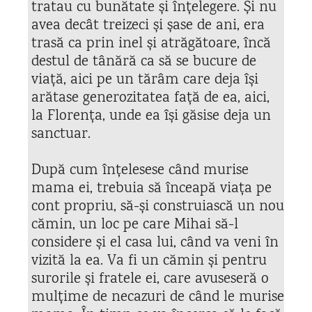
tratau cu bunătate și înțelegere. Și nu
avea decât treizeci și șase de ani, era
trasă ca prin inel și atrăgătoare, încă
destul de tânără ca să se bucure de
viață, aici pe un tărâm care deja își
arătase generozitatea față de ea, aici,
la Florența, unde ea își găsise deja un
sanctuar.
După cum înțelesese când murise
mama ei, trebuia să înceapă viața pe
cont propriu, să-și construiască un nou
cămin, un loc pe care Mihai să-l
considere și el casa lui, când va veni în
vizită la ea. Va fi un cămin și pentru
surorile și fratele ei, care avuseseră o
mulțime de necazuri de când le murise