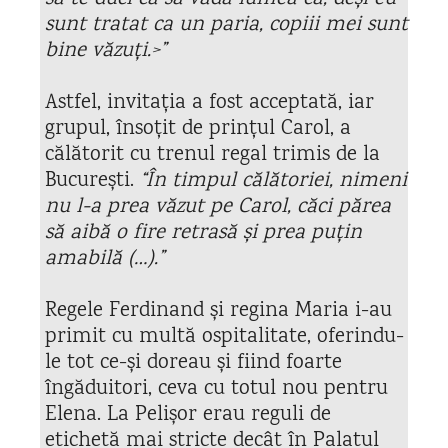
sunt tratat ca un paria, copiii mei sunt
bine văzuți.>”
Astfel, invitația a fost acceptată, iar
grupul, însoțit de prințul Carol, a
călătorit cu trenul regal trimis de la
București.
“În timpul călătoriei, nimeni
nu l-a prea văzut pe Carol, căci părea
să aibă o fire retrasă și prea puțin
amabilă (…).”
Regele Ferdinand și regina Maria i-au
primit cu multă ospitalitate, oferindu-
le tot ce-și doreau și fiind foarte
îngăduitori, ceva cu totul nou pentru
Elena. La Pelișor erau reguli de
etichetă mai stricte decât în Palatul