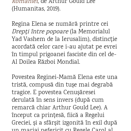
României
, de Arthur Gould Lee
(Humanitas, 2019).
Regina Elena se numără printre cei
Drepți între popoare
(la Memorialul
Yad Vashem de la Ierusalim), distincție
acordată celor care i-au ajutat pe evrei
în timpul prigoanei fasciste din cel de-
Al Doilea Război Mondial.
Povestea Reginei-Mamă Elena este una
tristă, compusă din tușe mai degrabă
tragice. E povestea Cenușăresei
derulată în sens invers (după cum
remarcă chiar Arthur Gould Lee). A
început ca prințesă, fiică a Regelui
Greciei, și a sfârșit izgonită în exil după
un mariaj nefericit cu Regele Carol al