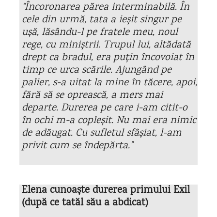
“Încoronarea părea interminabilă. În
cele din urmă, tata a ieșit singur pe
ușă, lăsându-l pe fratele meu, noul
rege, cu miniștrii. Trupul lui, altădată
drept ca bradul, era puțin încovoiat în
timp ce urca scările. Ajungând pe
palier, s-a uitat la mine în tăcere, apoi,
fără să se oprească, a mers mai
departe. Durerea pe care i-am citit-o
în ochi m-a copleșit. Nu mai era nimic
de adăugat. Cu sufletul sfâșiat, l-am
privit cum se îndepărta.”
Elena cunoaște durerea primului Exil
(după ce tatăl său a abdicat)