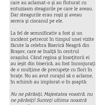
care au aclamat-o și au fluturat cu
entuziasm steagurile pe care le aveau.
Dar steagurile erau roșii și aveau
secera și ciocanul pe ele.
La fel de semnificativ a fost și un
incident petrecut în timpul unei vizite
făcute la celebra Biserică Neagră din
Brașov, care se înalță în centrul
orașului. Când regina și însoțitorii ei
au ieșit din biserică, au fost înconjurați
de o mulțime de precupețe cu flori în
brațe. Nu au avut curajul să o aclame,
în schimb au implorat-o în șoaptă:
Nu ne părăsiți, Majestatea voastră, nu
ne părăsiți! Sunteți ultima noastră