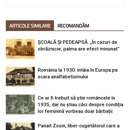
ARTICOLE SIMILARE
RECOMANDĂM
ȘCOALĂ ȘI PEDEAPSĂ. „În cazuri de
obrăznicie, palma are efect minunat”
România la 1930: întâia în Europa pe
scara analfabetismului
Ce ar fi trebuit să știe româncele în
1935, dar nu știau căci despre condiția
lor feminină vorbeau doar bărbații
Panait Zosin, liber-cugetătorul care a