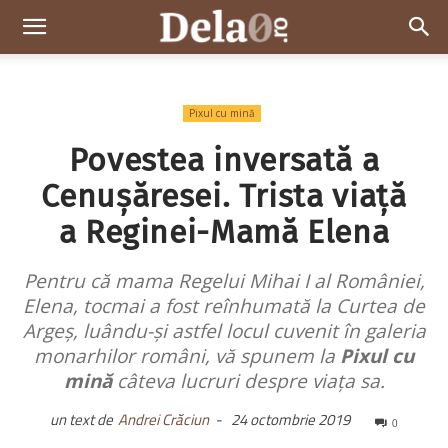
Dela0
Pixul cu mină
Povestea inversată a
Cenușăresei. Trista viață
a Reginei-Mamă Elena
Pentru că mama Regelui Mihai I al României,
Elena, tocmai a fost reînhumată la Curtea de
Argeș, luându-și astfel locul cuvenit în galeria
monarhilor români, vă spunem la
Pixul cu
mină
câteva lucruri despre viața sa.
un text de
Andrei Crăciun
-
24 octombrie 2019
0