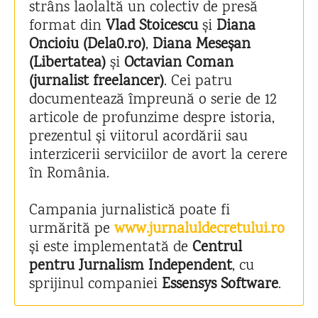
strâns laolaltă un colectiv de presă
format din
Vlad Stoicescu
și
Diana
Oncioiu (Dela0.ro)
,
Diana Meseșan
(Libertatea)
și
Octavian Coman
(jurnalist freelancer)
. Cei patru
documentează împreună o serie de 12
articole de profunzime despre istoria,
prezentul și viitorul acordării sau
interzicerii serviciilor de avort la cerere
în România.
Campania jurnalistică poate fi
urmărită pe
www.jurnaluldecretului.ro
și este implementată de
Centrul
pentru Jurnalism Independent
, cu
sprijinul companiei
Essensys Software
.