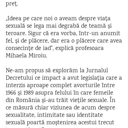
preț.
„Ideea pe care noi o aveam despre viața
sexuală se lega mai degrabă de teamă și
teroare. Sigur că era vorba, într-un anumit
fel, și de plăcere, dar era o plăcere care avea
consecințe de iad”, explică profesoara
Mihaela Miroiu.
Ne-am propus să explorăm la Jurnalul
Decretului ce impact a avut legislația care a
interzis aproape complet avorturile între
1966 și 1989 asupra felului în care femeile
din România și-au trăit viețile sexuale. În
ce măsură chiar viziunea de acum despre
sexualitate, intimitate sau identitate
sexuală poartă moștenirea acestui trecut