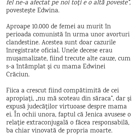
fel ne-a afectat pe noi toți e o altă poveste”,
povestește Edwina.
Aproape 10.000 de femei au murit în
perioada comunistă în urma unor avorturi
clandestine. Acestea sunt doar cazurile
înregistrate oficial. Unele decese erau
mușamalizate, fiind trecute alte cauze, cum
s-a întâmplat și cu mama Edwinei
Crăciun.
Fiica a crescut fiind compătimită de cei
apropiați, „nu mă scoteau din săraca”, dar și
expusă judecăților virtuoase despre mama
ei. În ochii unora, faptul că Jenica avusese o
relație extraconjugală o făcea responsabilă,
ba chiar vinovată de propria moarte.