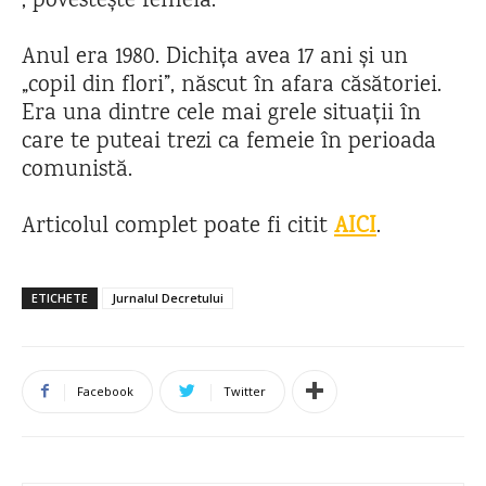
, povestește femeia.
Anul era 1980. Dichița avea 17 ani și un
„copil din flori”, născut în afara căsătoriei.
Era una dintre cele mai grele situații în
care te puteai trezi ca femeie în perioada
comunistă.
Articolul complet poate fi citit
AICI
.
ETICHETE
Jurnalul Decretului
Facebook
Twitter