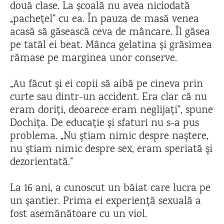
două clase. La școală nu avea niciodată
„pachețel” cu ea. În pauza de masă venea
acasă să găsească ceva de mâncare. Îl găsea
pe tatăl ei beat. Mânca gelatina și grăsimea
rămase pe marginea unor conserve.
„Au făcut şi ei copii să aibă pe cineva prin
curte sau dintr-un accident. Era clar că nu
eram doriți, deoarece eram neglijați”, spune
Dochița. De educație și sfaturi nu s-a pus
problema. „Nu ştiam nimic despre naştere,
nu ştiam nimic despre sex, eram speriată şi
dezorientată.”
La 16 ani, a cunoscut un băiat care lucra pe
un șantier. Prima ei experiență sexuală a
fost asemănătoare cu un viol.