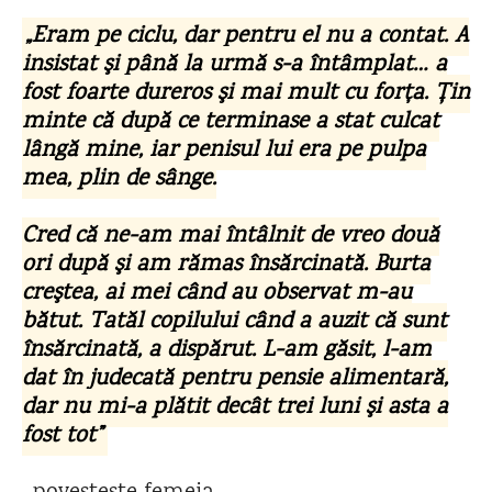
„Eram pe ciclu, dar pentru el nu a contat. A
insistat şi până la urmă s-a întâmplat… a
fost foarte dureros şi mai mult cu forța. Țin
minte că după ce terminase a stat culcat
lângă mine, iar penisul lui era pe pulpa
mea, plin de sânge.
Cred că ne-am mai întâlnit de vreo două
ori după şi am rămas însărcinată. Burta
creştea, ai mei când au observat m-au
bătut. Tatăl copilului când a auzit că sunt
însărcinată, a dispărut. L-am găsit, l-am
dat în judecată pentru pensie alimentară,
dar nu mi-a plătit decât trei luni şi asta a
fost tot”