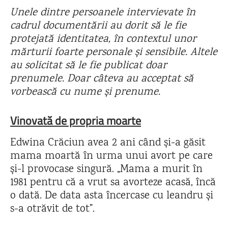
Unele dintre persoanele intervievate în
cadrul documentării au dorit să le fie
protejată identitatea, în contextul unor
mărturii foarte personale și sensibile. Altele
au solicitat să le fie publicat doar
prenumele. Doar câteva au acceptat să
vorbească cu nume și prenume.
Vinovată de propria moarte
Edwina Crăciun avea 2 ani când și-a găsit
mama moartă în urma unui avort pe care
și-l provocase singură. „Mama a murit în
1981 pentru că a vrut sa avorteze acasă, încă
o dată. De data asta încercase cu leandru și
s-a otrăvit de tot”.