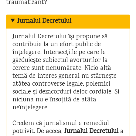
traumatizant?
Jurnalul Decretului
Jurnalul Decretului își propune să
contribuie la un efort public de
înțelegere. Intersecțiile pe care le
găzduiește subiectul avorturilor la
cerere sunt nenumărate. Nicio altă
temă de interes general nu stârnește
atâtea controverse legale, polemici
sociale și dezacorduri deloc cordiale. Și
niciuna nu e însoțită de atâta
neînțelegere.
Credem că jurnalismul e remediul
potrivit. De aceea,
Jurnalul Decretului
a