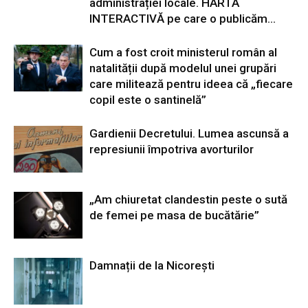
administrației locale. HARTA
INTERACTIVĂ pe care o publicăm...
Cum a fost croit ministerul român al
natalității după modelul unei grupări
care militează pentru ideea că „fiecare
copil este o santinelă”
Gardienii Decretului. Lumea ascunsă a
represiunii împotriva avorturilor
„Am chiuretat clandestin peste o sută
de femei pe masa de bucătărie”
Damnații de la Nicorești