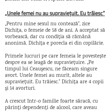
„Unele femei nu au supraviețuit. Eu trăiesc”
„Pentru mine sexul nu contează”, zice
Dichița, o femeie de 58 de ani. A acceptat să
vorbească, dar cu condiția să rămână
anonimă. Dichița e porecla ei din copilărie.
Primele lucruri pe care femeia le povestește
despre ea se leagă de supraviețuire. „Pe
timpul lui Ceauşescu, ne făceam singure
avort. Unele femei au murit, altele au
supraviețuit. Eu trăiesc.” Dichița are 4 copii
şi 14 avorturi.
A crescut într-o familie foarte săracă, cu
părinți dependenți de alcool, care aveau