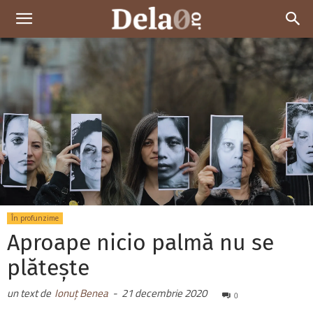
Dela0
În profunzime
Aproape nicio palmă nu se
plătește
un text de
Ionuț Benea
-
21 decembrie 2020
0