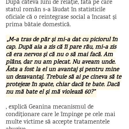
După câteva luni de relație, fata pe care
statul român s-a lăudat în statisticile
oficiale că o reintegrase social a încasat și
prima bătaie domestică.
„
M-a tras de păr și mi-a dat cu piciorul în
cap. După aia a zis că îi pare rău, mi-a zis
că era nervos și că nu o să mai facă. Am
plâns, dar nu am plecat. Nu aveam unde.
Ăsta a fost la el un avantaj și pentru mine
un dezavantaj. Trebuie să ai pe cineva să te
protejeze în spate, chiar dacă te bate. Dacă
nu mă bate el și mă violează 60?
”
, explică Geanina mecanismul de
condiționare care le împinge pe cele mai
multe victime să accepte tratamentele