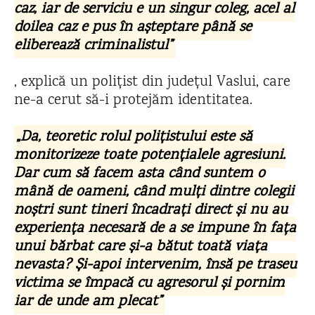
caz, iar de serviciu e un singur coleg, acel al
doilea caz e pus în așteptare până se
eliberează criminalistul”
, explică un polițist din județul Vaslui, care
ne-a cerut să-i protejăm identitatea.
„Da, teoretic rolul polițistului este să
monitorizeze toate potențialele agresiuni.
Dar cum să facem asta când suntem o
mână de oameni, când mulți dintre colegii
noștri sunt tineri încadrați direct și nu au
experiența necesară de a se impune în fața
unui bărbat care și-a bătut toată viața
nevasta? Și-apoi intervenim, însă pe traseu
victima se împacă cu agresorul și pornim
iar de unde am plecat”