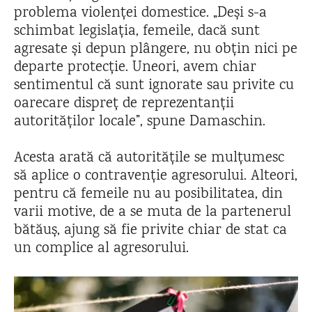
problema violenței domestice. „Deși s-a
schimbat legislația, femeile, dacă sunt
agresate și depun plângere, nu obțin nici pe
departe protecție. Uneori, avem chiar
sentimentul că sunt ignorate sau privite cu
oarecare dispreț de reprezentanții
autorităților locale”, spune Damaschin.
Acesta arată că autoritățile se mulțumesc
să aplice o contravenție agresorului. Alteori,
pentru că femeile nu au posibilitatea, din
varii motive, de a se muta de la partenerul
bătăuș, ajung să fie privite chiar de stat ca
un complice al agresorului.