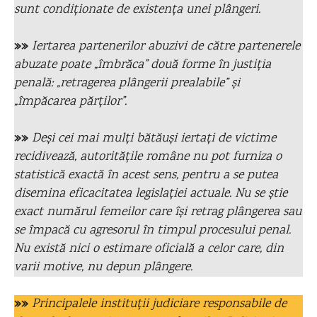
sunt condiționate de existența unei plângeri.
»»
Iertarea partenerilor abuzivi de către partenerele
abuzate poate „îmbrăca” două forme în justiția
penală: „retragerea plângerii prealabile” și
„împăcarea părților”.
»»
Deși cei mai mulți bătăuși iertați de victime
recidivează, autoritățile române nu pot furniza o
statistică exactă în acest sens, pentru a se putea
disemina eficacitatea legislației actuale. Nu se știe
exact numărul femeilor care își retrag plângerea sau
se împacă cu agresorul în timpul procesului penal.
Nu există nici o estimare oficială a celor care, din
varii motive, nu depun plângere.
»»
Principalele instituții judiciare responsabile de