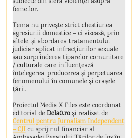
subiecte din sfera violenței asupra
femeilor.
Tema nu privește strict chestiunea
agresiunii domestice – ci vizează, prin
altele, și abordarea tratamentului
judiciar aplicat infracțiunilor sexuale
sau surprinderea tiparelor comunitare
/ culturale care influențează
înțelegerea, producerea și perpetuarea
fenomenului în comunele și orașele
țării.
Proiectul Media X Files este coordonat
editorial de
Dela0.ro
și realizat de
Centrul pentru Jurnalism Independent
– CJI
cu sprijinul financiar al
Ambasadei Regatului Țărilor de Jos în