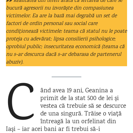
»»
Realitatea din teren arată că iertarea de care se
bucură agresorii nu izvorăște din compasiunea
victimelor. Ea are la bază mai degrabă un set de
factori de ordin personal sau social care
condiționează victimele: teama că statul nu le poate
proteja cu adevărat; lipsa consilierii psihologice;
oprobiul public; insecuritatea economică (teama că
nu s-ar descurca dacă s-ar debarasa de partenerul
abuziv).
C
ând avea 19 ani, Geanina a
primit de la stat 500 de lei și
vestea că trebuie să se descurce
de una singură. Trăise o viață
întreagă la un orfelinat din
Iași – iar acei bani ar fi trebui să-i