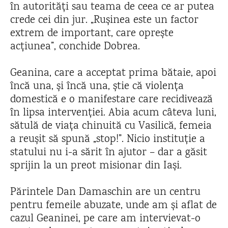
în autorități sau teama de ceea ce ar putea
crede cei din jur. „Rușinea este un factor
extrem de important, care oprește
acțiunea”, conchide Dobrea.
Geanina, care a acceptat prima bătaie, apoi
încă una, și încă una, știe că violența
domestică e o manifestare care recidivează
în lipsa intervenției. Abia acum câteva luni,
sătulă de viața chinuită cu Vasilică, femeia
a reușit să spună „stop!”. Nicio instituție a
statului nu i-a sărit în ajutor – dar a găsit
sprijin la un preot misionar din Iași.
Părintele Dan Damaschin are un centru
pentru femeile abuzate, unde am și aflat de
cazul Geaninei, pe care am intervievat-o