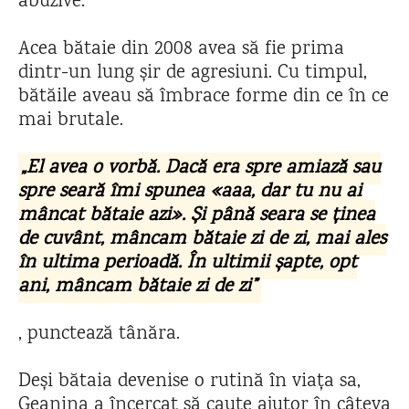
abuzive.
Acea bătaie din 2008 avea să fie prima
dintr-un lung șir de agresiuni. Cu timpul,
bătăile aveau să îmbrace forme din ce în ce
mai brutale.
„
El avea o vorbă. Dacă era spre amiază sau
spre seară îmi spunea «aaa, dar tu nu ai
mâncat bătaie azi». Și până seara se ținea
de cuvânt, mâncam bătaie zi de zi, mai ales
în ultima perioadă. În ultimii șapte, opt
ani, mâncam bătaie zi de zi
”
, punctează tânăra.
Deși bătaia devenise o rutină în viața sa,
Geanina a încercat să caute ajutor în câteva