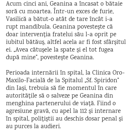
Acum cinci ani, Geanina a încasat o bătaie
soră cu moartea. Într-un exces de furie,
Vasilică a bătut-o atât de tare încât i-a
rupt mandibula. Geanina povestește că
doar intervenția fratelui său l-a oprit pe
iubitul bătăuș, altfel acela ar fi fost sfârșitul
ei. „Avea cătușele la spate și el tot fugea
după mine”, povestește Geanina.
Perioada internării în spital, la Clinica Oro-
Maxilo-Facială de la Spitalul „Sf. Spiridon”
din Iași, trebuia să fie momentul în care
autoritățile să o salveze pe Geanina din
menghina partenerului de viață. Fiind o
agresiune gravă, cu apel la 112 și internare
în spital, polițiștii au deschis dosar penal și
au purces la audieri.