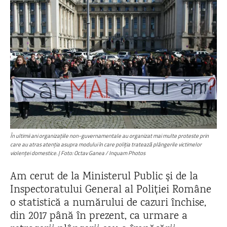
În ultimii ani organizațiile non-guvernamentale au organizat mai multe proteste prin
care au atras atenția asupra modului în care poliția tratează plângerile victimelor
violenței domestice. | Foto: Octav Ganea / Inquam Photos
Am cerut de la Ministerul Public și de la
Inspectoratului General al Poliției Române
o statistică a numărului de cazuri închise,
din 2017 până în prezent, ca urmare a