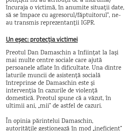
polițiștii nu au atribuții de a îndruma/
încuraja o victimă, în anumite situații date,
să se împace cu agresorul/făptuitorul”, ne-
au transmis reprezentanții IGPR.
Un eșec: protecția victimei
Preotul Dan Damaschin a înființat la Iași
mai multe centre sociale care ajută
persoanele aflate în dificultate. Una dintre
laturile muncii de asistență socială
întreprinse de Damaschin este și
intervenția în cazurile de violență
domestică. Preotul spune că a văzut, în
ultimii ani, „mii” de astfel de cazuri.
În opinia părintelui Damaschin,
autoritățile gestionează în mod „ineficient”