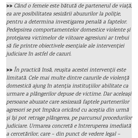
»»
Când o femeie este bătută de partenerul de viață,
ea are posibilitatea sesizării abuzurilor la poliție,
pentru a determina investigarea penală a faptelor.
Pedepsirea comportamentelor domestice violente și
protejarea victimelor de viitoare agresiuni ar trebui
să fie printre obiectivele esențiale ale intervenției
judiciare în astfel de cazuri.
»»
În practică însă, reușita acestei intervenții este
limitată. Cele mai multe dintre cazurile de violență
domestică ajung în atenția instituțiilor abilitate ca
urmare a plângerilor depuse de victime. Dar aceleași
persoane abuzate care sesizează faptele partenerilor
agresori se pot împăca oricând cu aceștia din urmă
și își pot retrage plângerea, pe parcursul procedurilor
judiciare. Urmarea concretă e întreruperea imediată
a cercetărilor, care – din punct de vedere legal –