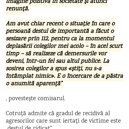
imagine pozitivă în societate și atunci
renunță.
Am avut chiar recent o situație în care o
persoană destul de importantă a făcut o
sesizare prin 112, pentru ca la momentul
deplasării colegilor mei acolo – în acel scurt
timp – să realizeze că demersurile vor
deveni, într-un fel sau altul publice. La
sosirea colegilor a spus «știți, nu s-a
întâmplat nimic». E o încercare de a păstra
o anumită aparență”
, povestește comisarul.
Cotruță admite că gradul de recidivă al
agresorilor care sunt iertați de victime este
„destul de ridicat”.