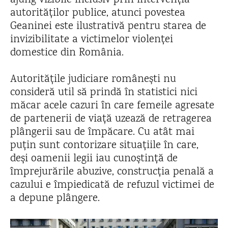
ajung vizibile inclusiv prin intervenția
autorităților publice, atunci povestea
Geaninei este ilustrativă pentru starea de
invizibilitate a victimelor violenței
domestice din România.
Autoritățile judiciare românești nu
consideră util să prindă în statistici nici
măcar acele cazuri în care femeile agresate
de partenerii de viață uzează de retragerea
plângerii sau de împăcare. Cu atât mai
puțin sunt contorizare situațiile în care,
deși oamenii legii iau cunoștință de
împrejurările abuzive, construcția penală a
cazului e împiedicată de refuzul victimei de
a depune plângere.