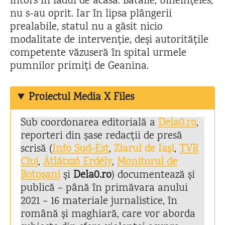
întors în iadul de acasă. Bătăile, bineînțeles,
nu s-au oprit. Iar în lipsa plângerii
prealabile, statul nu a găsit nicio
modalitate de intervenție, deși autoritățile
competente văzuseră în spital urmele
pumnilor primiți de Geanina.
Proiectul Media X Files
Sub coordonarea editorială a
Dela0.ro
,
reporteri din șase redacții de presă
scrisă (
Info Sud-Est
,
Ziarul de Iaș
i
,
TVR
Cluj
,
Átlátszó Erdély
,
Monitorul de
Botoșani
și
Dela0.ro
) documentează și
publică – până în primăvara anului
2021 – 16 materiale jurnalistice, în
română și maghiară, care vor aborda