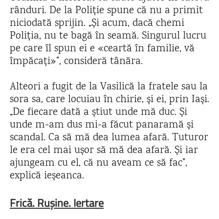
rânduri. De la Poliție spune că nu a primit
niciodată sprijin. „Și acum, dacă chemi
Poliția, nu te bagă în seamă. Singurul lucru
pe care îl spun ei e «ceartă în familie, vă
împăcați»”, consideră tânăra.
Alteori a fugit de la Vasilică la fratele sau la
sora sa, care locuiau în chirie, și ei, prin Iași.
„De fiecare dată a știut unde mă duc. Și
unde m-am dus mi-a făcut panaramă și
scandal. Ca să mă dea lumea afară. Tuturor
le era cel mai ușor să mă dea afară. Și iar
ajungeam cu el, că nu aveam ce să fac”,
explică ieșeanca.
Frică. Rușine. Iertare