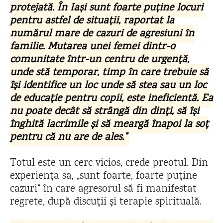
protejată. În Iași sunt foarte puține locuri
pentru astfel de situații, raportat la
numărul mare de cazuri de agresiuni în
familie. Mutarea unei femei dintr-o
comunitate într-un centru de urgență,
unde stă temporar, timp în care trebuie să
își identifice un loc unde să stea sau un loc
de educație pentru copii, este ineficientă. Ea
nu poate decât să strângă din dinți, să își
înghită lacrimile și să meargă înapoi la soț
pentru că nu are de ales.”
Totul este un cerc vicios, crede preotul. Din
experiența sa, „sunt foarte, foarte puține
cazuri“ în care agresorul să fi manifestat
regrete, după discuții și terapie spirituală.