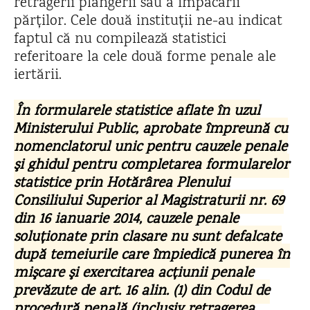
retragerii plângerii sau a împăcării
părților. Cele două instituții ne-au indicat
faptul că nu compilează statistici
referitoare la cele două forme penale ale
iertării.
În formularele statistice aflate în uzul
Ministerului Public, aprobate împreună cu
nomenclatorul unic pentru cauzele penale
şi ghidul pentru completarea formularelor
statistice prin Hotărârea Plenului
Consiliului Superior al Magistraturii nr. 69
din 16 ianuarie 2014, cauzele penale
soluţionate prin clasare nu sunt defalcate
după temeiurile care împiedică punerea în
mişcare şi exercitarea acţiunii penale
prevăzute de art. 16 alin. (1) din Codul de
procedură penală (inclusiv retragerea