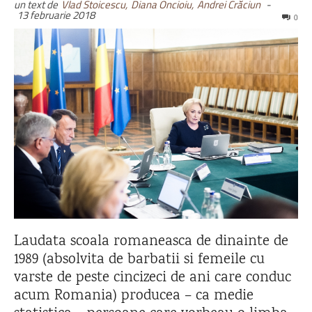
un text de
Vlad Stoicescu,
Diana Oncioiu,
Andrei Crăciun
-
13 februarie 2018
0
Laudata scoala romaneasca de dinainte de
1989 (absolvita de barbatii si femeile cu
varste de peste cincizeci de ani care conduc
acum Romania) producea – ca medie