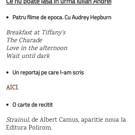
Ce nu poate lasa in urma Iulian Andrei
Patru filme de epoca. Cu Audrey Hepburn
Breakfast at Tiffany’s
The Charade
Love in the afternoon
Wait until dark
Un reportaj pe care l-am scris
AICI
.
O carte de recitit
Strainul
, de Albert Camus, aparitie noua la
Editura Polirom.