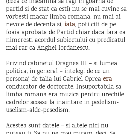
(ceea ce inseamna sa ragi in goarna de
partid si de stat ca esti) nu se mai cuvine sa
vorbesti macar limba romana, nu mai ai
nevoie de decenta si,
iata
, poti citi de pe
foaia aprobata de Partid chiar daca fara ea
nimeresti acordul subiectului cu predicatul
mai rar ca Anghel Iordanescu.
Privind cabinetul Dragnea III – si lumea
politica, in general – intelegi de ce un
personaj de talia lui Gabriel Oprea
era
conducator de doctorate. Insuportabila sa
limba romana era muzica pentru urechile
cadrelor scoase la inaintare in pedelism-
uselism-alde-pesedism.
Acestea sunt datele – si altele nici nu
puteau fi. Sa nu ne mai miram, deci. Sa