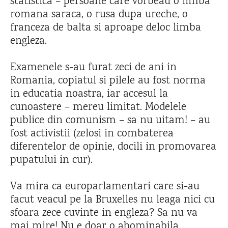
statistica – persoane care vorbeau o limba
romana saraca, o rusa dupa ureche, o
franceza de balta si aproape deloc limba
engleza.
Examenele s-au furat zeci de ani in
Romania, copiatul si pilele au fost norma
in educatia noastra, iar accesul la
cunoastere – mereu limitat. Modelele
publice din comunism – sa nu uitam! – au
fost activistii (zelosi in combaterea
diferentelor de opinie, docili in promovarea
pupatului in cur).
Va mira ca europarlamentari care si-au
facut veacul pe la Bruxelles nu leaga nici cu
sfoara zece cuvinte in engleza? Sa nu va
mai mire! Nu e doar o abominabila