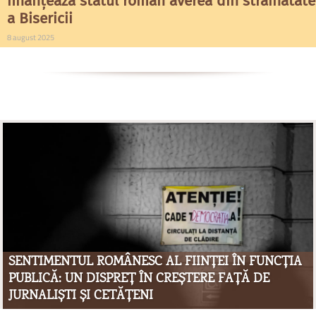
finanțează statul român averea din străinătate
a Bisericii
8 august 2025
SENTIMENTUL ROMÂNESC AL FIINȚEI ÎN FUNCȚIA
PUBLICĂ: UN DISPREȚ ÎN CREȘTERE FAȚĂ DE
JURNALIȘTI ȘI CETĂȚENI