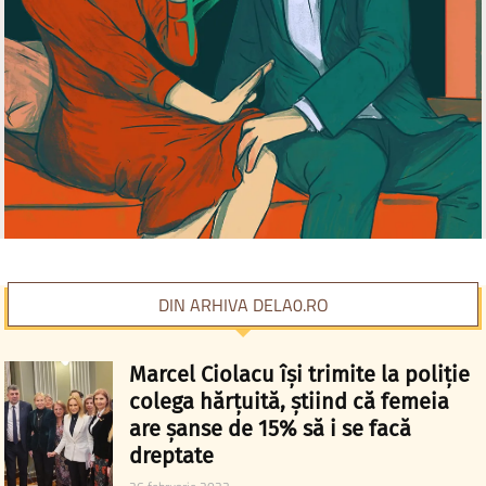
DIN ARHIVA DELA0.RO
Marcel Ciolacu își trimite la poliție
colega hărțuită, știind că femeia
are șanse de 15% să i se facă
dreptate