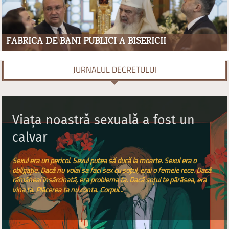
FABRICA DE BANI PUBLICI A BISERICII
JURNALUL DECRETULUI
Viața noastră sexuală a fost un
calvar
Sexul era un pericol. Sexul putea să ducă la moarte. Sexul era o
obligație. Dacă nu voiai sa faci sex cu soțul, erai o femeie rece. Dacă
rămâneai însărcinată, era problema ta. Dacă soțul te părăsea, era
vina ta. Plăcerea ta nu conta. Corpul...