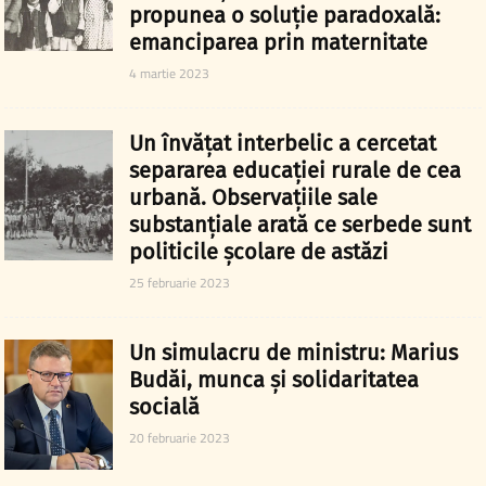
propunea o soluție paradoxală:
emanciparea prin maternitate
4 martie 2023
Un învățat interbelic a cercetat
separarea educației rurale de cea
urbană. Observațiile sale
substanțiale arată ce serbede sunt
politicile școlare de astăzi
25 februarie 2023
Un simulacru de ministru: Marius
Budăi, munca și solidaritatea
socială
20 februarie 2023