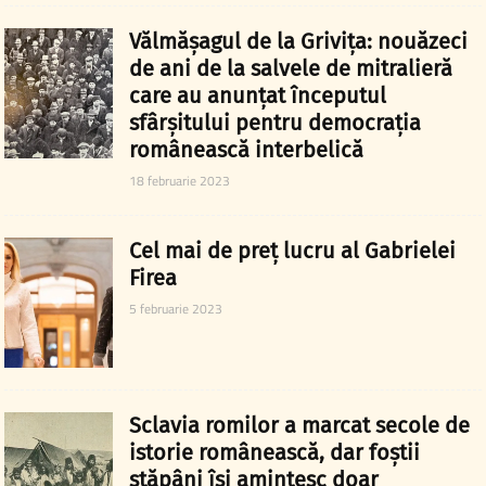
Vălmășagul de la Grivița: nouăzeci
de ani de la salvele de mitralieră
care au anunțat începutul
sfârșitului pentru democrația
românească interbelică
18 februarie 2023
Cel mai de preț lucru al Gabrielei
Firea
5 februarie 2023
Sclavia romilor a marcat secole de
istorie românească, dar foștii
stăpâni își amintesc doar