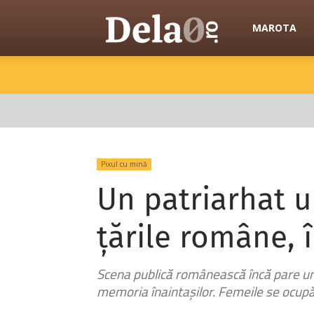
Dela0
MAROTA
Pixul cu mină
Un patriarhat u
țările române, 
Scena publică românească încă pare un 
memoria înaintașilor. Femeile se ocupă