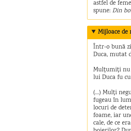
astfel de feme
spune:
Din bo
Mijloace de
Într-o bună z
Duca, mutat d
Mulțumiți nu f
lui Duca fu cu
(…) Mulți negu
fugeau în lume
locuri de dete
foame, iar un
cale, de ce er
boierilor? Dup