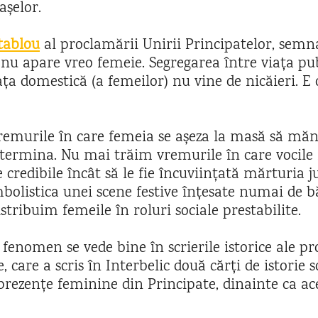
așelor.
tablou
al proclamării Unirii Principatelor, semna
u apare vreo femeie. Segregarea între viața pub
iața domestică (a femeilor) nu vine de nicăieri. E
emurile în care femeia se așeza la masă să mă
 termina. Nu mai trăim vremurile în care vocile
 credibile încât să le fie încuviințată mărturia j
mbolistica unei scene festive înțesate numai de b
tribuim femeile în roluri sociale prestabilite.
 fenomen se vede bine în scrierile istorice ale pr
 care a scris în Interbelic două cărți de istorie s
 prezențe feminine din Principate, dinainte ca ac