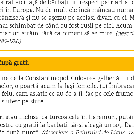
strat aici față de bărbați un respect patriarhal 
eri în Europa. Nu de mult ele încă mâncau numa
rânziseră și nu se așezau pe același divan cu ei. 
mai schimbat de când au fost rușii pe aici. Acum
hiar un străin, fără ca nimeni să se mire.
(descr
785-1790)
 după gratii
vine de la Constantinopol. Culoarea galbenă fiin
nelor, o poartă acum la Iași femeile. (…) Îmbrăc
 felul cam asiatic ce au de a fi, fac pe cele frum
sluțesc pe slute.
ri stau închise, ca turcoaicele în haremuri, putâ
estre cu gratii la bărbați, să-și aleagă un soț. Da
cât după nuntă.
(descriere a Prințului de Ligne, 17