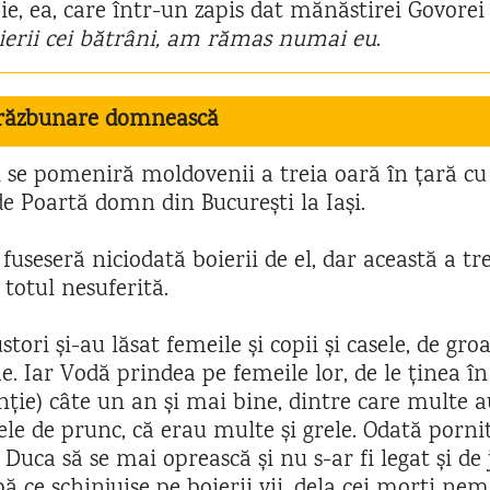
ie, ea, care într-un zapis dat mănăstirei Govorei 
ierii cei bătrâni, am rămas numai eu
.
 răzbunare domnească
i se pomeniră moldovenii a treia oară în țară c
e Poartă domn din București la Iași.
useseră niciodată boierii de el, dar această a t
 totul nesuferită.
stori și-au lăsat femeile și copii și casele, de gro
. Iar Vodă prindea pe femeile lor, de le ținea în 
nție) câte un an și mai bine, dintre care multe a
ele de prunc, că erau multe și grele. Odată porni
a Duca să se mai oprească și nu s-ar fi legat și de
ă ce schinjuise pe boierii vii, dela cei morți ne