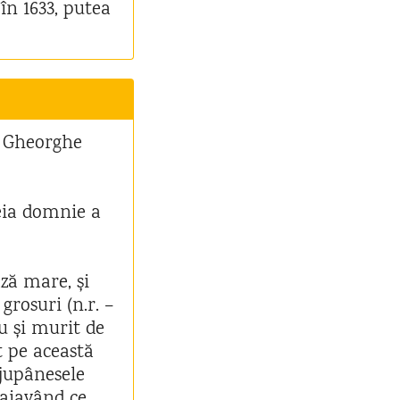
în 1633, putea
u Gheorghe
reia domnie a
ază mare, și
grosuri (n.r. –
u și murit de
t pe această
 jupânesele
maiavând ce