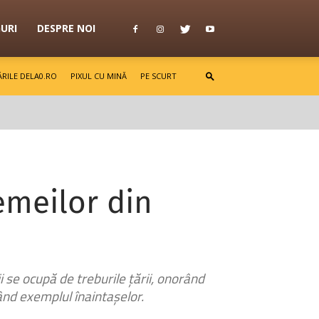
GURI
DESPRE NOI
RILE DELA0.RO
PIXUL CU MINĂ
PE SCURT
femeilor din
se ocupă de treburile țării, onorând
ând exemplul înaintașelor.