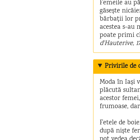
Femeile au pă
găsește nicăi
bărbații lor p
acestea s-au 
poate primi c
d’Hauterive, 1
Privirile de
Moda în Iași 
plăcută sulta
acestor femei,
frumoase, dar 
Fetele de boie
după niște fer
pot vedea de