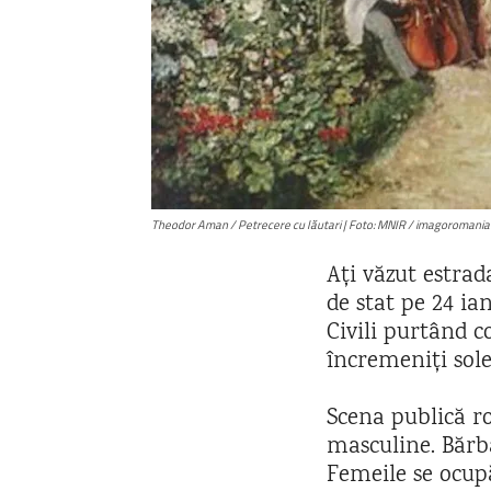
Theodor Aman / Petrecere cu lăutari | Foto: MNIR / imagoromania
Ați văzut estrada
de stat pe 24 ia
Civili purtând co
încremeniți sol
Scena publică r
masculine. Bărba
Femeile se ocup