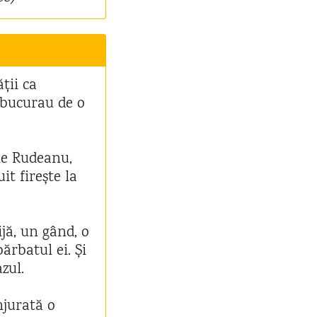
ții ca
 bucurau de o
he Rudeanu,
t firește la
ijă, un gând, o
ărbatul ei. Și
azul.
njurată o