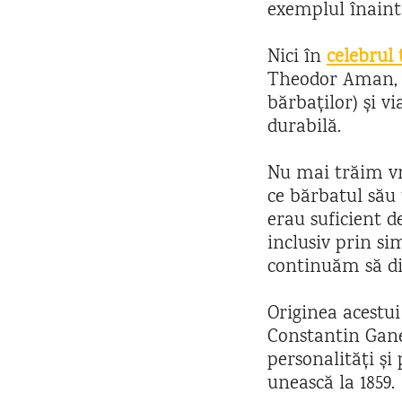
exemplul înaint
Nici în
celebrul 
Theodor Aman, n
bărbaților) și v
durabilă.
Nu mai trăim vr
ce bărbatul său
erau suficient de
inclusiv prin si
continuăm să dis
Originea acestui
Constantin Gane,
personalități și
unească la 1859.