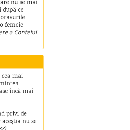
care nu se mai
i după ce
Moravurile
 o femeie
iere a Contelui
d cea mai
ămintea
oase încă mai
nd privi de
r aceștia nu se
88)