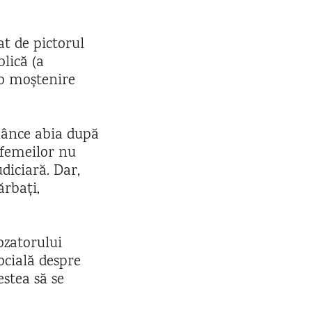
t de pictorul
lică (a
 o moștenire
nânce abia după
 femeilor nu
udiciară. Dar,
ărbați,
ozatorului
ocială despre
estea să se