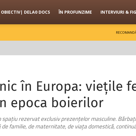
OBIECTIV| DELA0 DOCS
ÎN PROFUNZIME
INTERVIURI & FI
RECOMANDĂ
nic în Europa: viețile 
în epoca boierilor
spațiu rezervat exclusiv prezențelor masculine. Bărbații 
 de familie, de maternitate, de viața domestică, continu