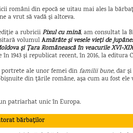
ricii români din epocă se uitau mai ales la bărbați
ane a vrut să vadă și altceva.
diție a rubricii
Pixul cu mină
, am consultat la B
sitară volumul
A
mărâte și vesele vieți de jupâne
Moldova și Țara Românească în veacurile XVI-XIX
în 1943 și republicat recent, în 2016, la editura 
 portrete ale unor femei din
familii bune
, dar ș
bișnuite din țările române, așa cum au fost ele 
un patriarhat unic în Europa.
torat bărbaților