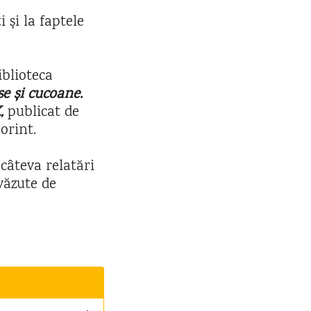
 și la faptele
iblioteca
se și cucoane.
,
publicat de
Corint.
i câteva relatări
văzute de