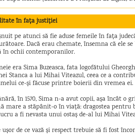
itate în fața justiției
nuit pe atunci să fie aduse femeile în fața judecă
urătoare. Dacă erau chemate, însemna că ele se
ă în ochii contemporanilor.
emeie era Sima Buzeasca, fata logofătului Gheorg
Stanca a lui Mihai Viteazul, ceea ce a contribui
melui ce-și făcuse printre boierii din vremea ei.
nără, în 1570, Sima n-a avut copii, așa încât o gr
ă mare a stăpânit-o în viață: dragostea pentru b
ucru a fi nevasta unui ostaș de-al lui Mihai Vite
e ușor de ce vază și respect trebuie să fi fost înco