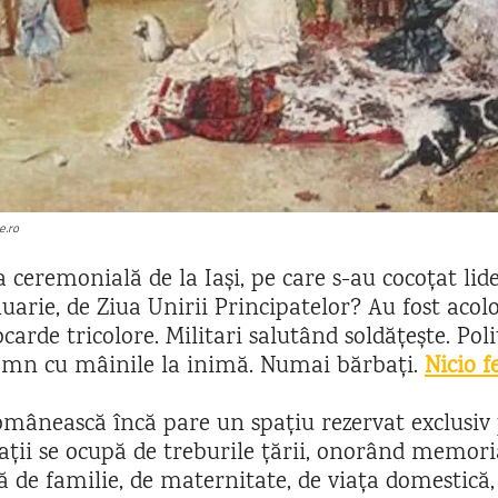
e.ro
 ceremonială de la Iași, pe care s-au cocoțat lide
nuarie, de Ziua Unirii Principatelor? Au fost acolo
carde tricolore. Militari salutând soldățește. Poli
emn cu mâinile la inimă. Numai bărbați.
Nicio 
omânească încă pare un spațiu rezervat exclusiv
ții se ocupă de treburile țării, onorând memoria
ă de familie, de maternitate, de viața domestică