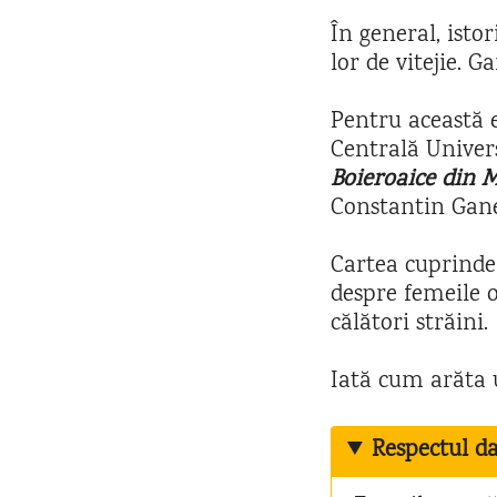
În general, isto
lor de vitejie. G
Pentru această e
Centrală Univer
Boieroaice din 
Constantin Gane 
Cartea cuprinde
despre femeile o
călători străini.
Iată cum arăta 
Respectul da