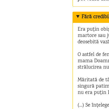
Fără credibil
Era puțin obiș
martore sau j
deosebită vaz
O astfel de f
mama Doamnei 
strălucirea nu
Măritată de tâ
singură patim
nu era puțin l
(…) Se înțeleg