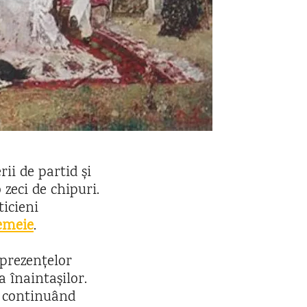
rii de partid și
 zeci de chipuri.
ticieni
femeie
.
 prezențelor
 înaintașilor.
, continuând