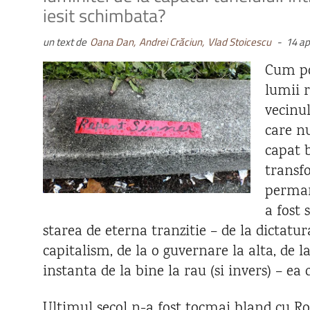
iesit schimbata?
un text de
Oana Dan,
Andrei Crăciun,
Vlad Stoicescu
-
14 ap
Cum po
lumii 
vecinu
care n
capat b
transfo
perman
a fost 
starea de eterna tranzitie – de la dictatur
capitalism, de la o guvernare la alta, de l
instanta de la bine la rau (si invers) – e
Ultimul secol n-a fost tocmai bland cu R