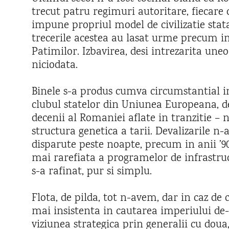
trecut patru regimuri autoritare, fiecare 
impune propriul model de civilizatie stata
trecerile acestea au lasat urme precum i
Patimilor. Izbavirea, desi intrezarita uneo
niciodata.
Binele s-a produs cumva circumstantial i
clubul statelor din Uniunea Europeana, d
decenii al Romaniei aflate in tranzitie –
structura genetica a tarii. Devalizarile n
disparute peste noapte, precum in anii ’9
mai rarefiata a programelor de infrastruc
s-a rafinat, pur si simplu.
Flota, de pilda, tot n-avem, dar in caz de c
mai insistenta in cautarea imperiului de
viziunea strategica prin generalii cu doua,