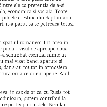
dintre ele cu pretentia de a-si
la, economica si sociala. Toate
n pildele crestine din Saptamana
ri, n-a parut sa se petreaca totusi
n spatiul romanesc. Intrarea in
e pilda – visul de aproape doua
 n-a schimbat esential nimic in
-au mai vizat banci aparute si
0, dar s-au mutat in atmosfera
tura ori a celor europene. Raul
eva, in caz de orice, cu Rusia tot
-odinioara, putem contribui la
 respectiv patru stele, Neculai