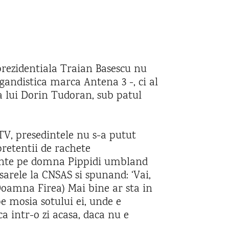
 prezidentiala Traian Basescu nu
andistica marca Antena 3 -, ci al
ba lui Dorin Tudoran, sub patul
 TV, presedintele nu s-a putut
pretentii de rachete
minte pe domna Pippidi umbland
arele la CNSAS si spunand: ‘Vai,
(Doamna Firea) Mai bine ar sta in
e mosia sotului ei, unde e
a intr-o zi acasa, daca nu e