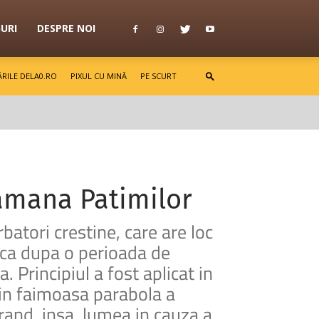
GURI
DESPRE NOI
RILE DELA0.RO
PIXUL CU MINĂ
PE SCURT
amana Patimilor
batori crestine, care are loc
e ca dupa o perioada de
. Principiul a fost aplicat in
rin faimoasa parabola a
trand, insa, lumea in cauza a