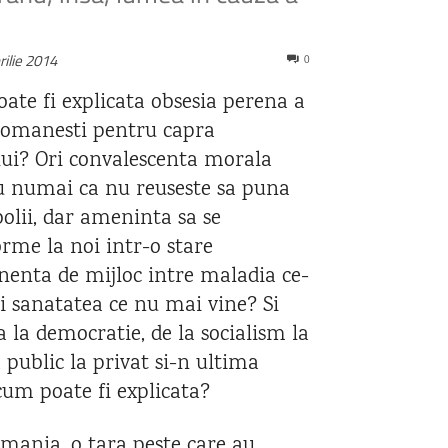
rilie 2014
0
ate fi explicata obsesia perena a
romanesti pentru capra
lui? Ori convalescenta morala
u numai ca nu reuseste sa puna
olii, dar ameninta sa se
rme la noi intr-o stare
enta de mijloc intre maladia ce-
si sanatatea ce nu mai vine? Si
a la democratie, de la socialism la
a public la privat si-n ultima
a cum poate fi explicata?
omania, o tara peste care au