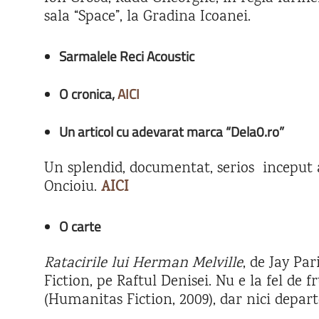
sala “Space”, la Gradina Icoanei.
Sarmalele Reci Acoustic
O cronica,
AICI
Un articol cu adevarat marca “Dela0.ro”
Un splendid, documentat, serios inceput a
Oncioiu.
AICI
O carte
Ratacirile lui Herman Melville
, de Jay Pa
Fiction, pe Raftul Denisei. Nu e la fel de
(Humanitas Fiction, 2009), dar nici depart