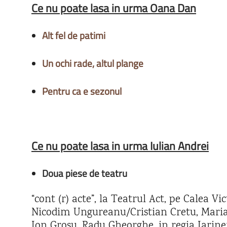
Ce nu poate lasa in urma Oana Dan
Alt fel de patimi
Un ochi rade, altul plange
Pentru ca e sezonul
Ce nu poate lasa in urma Iulian Andrei
Doua piese de teatru
“cont (r) acte”, la Teatrul Act, pe Calea Vi
Nicodim Ungureanu/Cristian Cretu, Mari
Ion Grosu, Radu Gheorghe, in regia Iarine