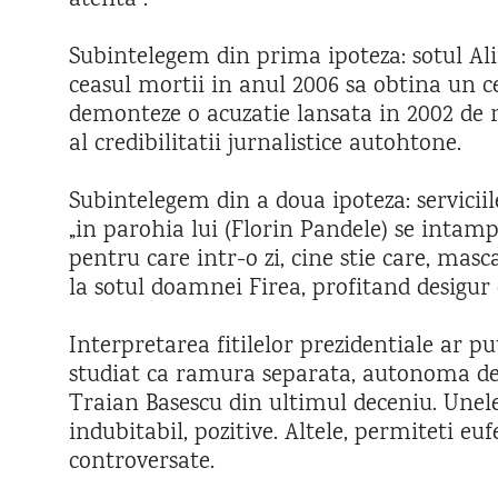
atenta”.
Subintelegem din prima ipoteza: sotul Al
ceasul mortii in anul 2006 sa obtina un c
demonteze o acuzatie lansata in 2002 de 
al credibilitatii jurnalistice autohtone.
Subintelegem din a doua ipoteza: serviciil
„in parohia lui (Florin Pandele) se intamp
pentru care intr-o zi, cine stie care, masc
la sotul doamnei Firea, profitand desigur d
Interpretarea fitilelor prezidentiale ar put
studiat ca ramura separata, autonoma de c
Traian Basescu din ultimul deceniu. Unele
indubitabil, pozitive. Altele, permiteti e
controversate.