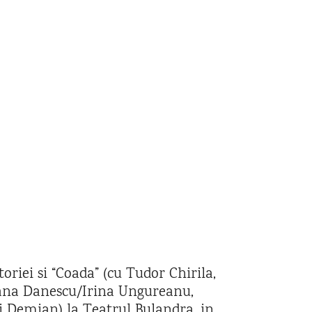
ctoriei si “Coada” (cu Tudor Chirila,
ana Danescu/Irina Ungureanu,
i Demian) la Teatrul Bulandra, in