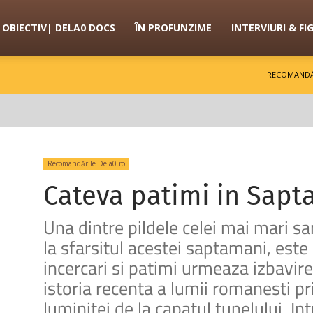
OBIECTIV| DELA0 DOCS
ÎN PROFUNZIME
INTERVIURI & FI
RECOMANDĂ
Recomandările Dela0.ro
Cateva patimi in Sapt
Una dintre pildele celei mai mari sar
la sfarsitul acestei saptamani, est
incercari si patimi urmeaza izbavirea
istoria recenta a lumii romanesti p
luminitei de la capatul tunelului. In