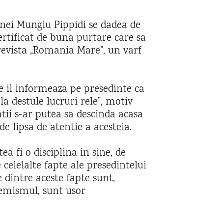
inei Mungiu Pippidi se dadea de
ertificat de buna purtare care sa
revista „Romania Mare”, un varf
e il informeaza pe presedinte ca
la destule lucruri rele”, motiv
atii s-ar putea sa descinda acasa
e lipsa de atentie a acesteia.
ea fi o disciplina in sine, de
elelalte fapte ale presedintelui
 dintre aceste fapte sunt,
ufemismul, sunt usor