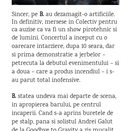
Sincer, pe
B.
au dezamagit-o artificiile.
In definitiv, mersese in Colectiv pentru
ca auzise ca va fi un show pirotehnic si
de lumini.
Concertul a inceput cu o
oarecare intarziere, dupa 10 seara, dar
si prima demonstratie a jerbelor –
petrecuta la debutul evenimentului – si
a doua – care a produs incendiul – i s-
au parut total inofensive.
B.
statea undeva mai departe de scena,
in apropierea barului, pe centrul
incaperii. Cand s-a aprins buretele de
pe stalp, pana si solistul Andrei Galut
de la Goodbye to Gravity a zis mucalit