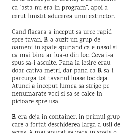
ca “asta nu era in program”, apoi a
cerut linistit aducerea unui extinctor.
Cand flacara a inceput sa urce rapid
spre tavan,
B.
a auzit un grup de
oameni in spate spunand ca e nasol si
ca mai bine ar lua-o din loc. Ceva i-a
spus sa-i asculte. Pana la iesire erau
doar cativa metri, dar pana ca
B.
sa-i
parcurga tot tavanul luase foc deja.
Atunci a inceput lumea sa strige pe
nenumarate voci si sa se calce in
picioare spre usa.
B.
era deja in container, in primul grup
care a fortat deschiderea larga a usii de
acces. A mai apucat sa vada in spate o