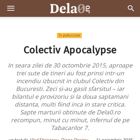
Dela0
În profunzime
Colectiv Apocalypse
In seara zilei de 30 octombrie 2015, aproape
trei sute de tineri au fost prinsi intr-un
incendiu izbucnit in clubul Colectiv din
Bucuresti. Zeci si-au gasit sfarsitul – iar
bilantul e provizoriu si la doua saptamani
distanta, multi fiind inca in stare critica.
Sapte marturii obtinute de Dela0.ro
recompun, minut cu minut, infernul de pe
Tabacarilor 7.
un text de
Vlad Stoicescu,
Diana Oncioiu
-
14 noiembrie 2015