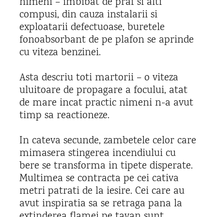
nimeni – imbibat de praf si alti
compusi, din cauza instalarii si
exploatarii defectuoase, buretele
fonoabsorbant de pe plafon se aprinde
cu viteza benzinei.
Asta descriu toti martorii – o viteza
uluitoare de propagare a focului, atat
de mare incat practic nimeni n-a avut
timp sa reactioneze.
In cateva secunde, zambetele celor care
mimasera stingerea incendiului cu
bere se transforma in tipete disperate.
Multimea se contracta pe cei cativa
metri patrati de la iesire. Cei care au
avut inspiratia sa se retraga pana la
extinderea flamei pe tavan sunt