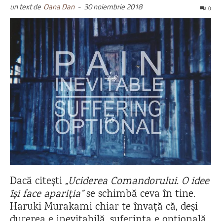
un text de
Oana Dan
-
30 noiembrie 2018
0
Dacă citești
„Uciderea Comandorului. O idee
își face apariția”
se schimbă ceva în tine.
Haruki Murakami chiar te învață că, deși
durerea e inevitabilă, suferința e opțională.