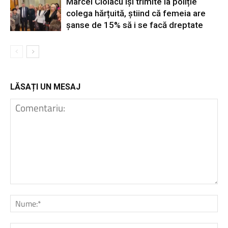
Marcel Ciolacu își trimite la poliție
colega hărțuită, știind că femeia are
șanse de 15% să i se facă dreptate
LĂSAȚI UN MESAJ