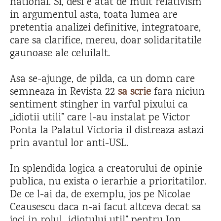
national. Si, desi e atat de mult relativism
in argumentul asta, toata lumea are
pretentia analizei definitive, integratoare,
care sa clarifice, mereu, doar solidaritatile
gaunoase ale celuilalt.
Asa se-ajunge, de pilda, ca un domn care
semneaza in Revista 22
sa scrie
fara niciun
sentiment stingher in varful pixului ca
„idiotii utili” care l-au instalat pe Victor
Ponta la Palatul Victoria il distreaza astazi
prin avantul lor anti-USL.
In splendida logica a creatorului de opinie
publica, nu exista o ierarhie a prioritatilor.
De ce l-ai da, de exemplu, jos pe Nicolae
Ceausescu daca n-ai facut altceva decat sa
joci in rolul „idiotului util” pentru Ion