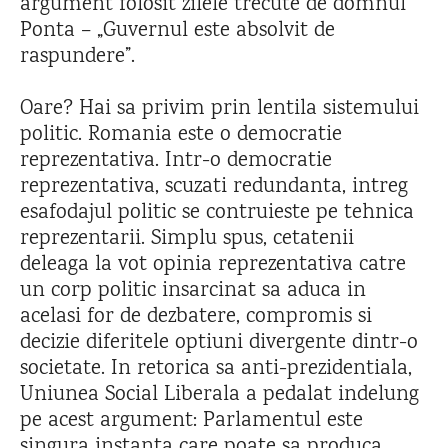
argument folosit zilele trecute de domnul
Ponta – „Guvernul este absolvit de
raspundere”.
Oare? Hai sa privim prin lentila sistemului
politic. Romania este o democratie
reprezentativa. Intr-o democratie
reprezentativa, scuzati redundanta, intreg
esafodajul politic se contruieste pe tehnica
reprezentarii. Simplu spus, cetatenii
deleaga la vot opinia reprezentativa catre
un corp politic insarcinat sa aduca in
acelasi for de dezbatere, compromis si
decizie diferitele optiuni divergente dintr-o
societate. In retorica sa anti-prezidentiala,
Uniunea Social Liberala a pedalat indelung
pe acest argument: Parlamentul este
singura instanta care poate sa produca