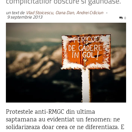
complicitatilor obscure si gaunoase.
un text de
Vlad Stoicescu,
Oana Dan,
Andrei Crăciun
-
9 septembrie 2013
0
Protestele anti-RMGC din ultima
saptamana au evidentiat un fenomen: ne
solidarizeaza doar ceea ce ne diferentiaza. E