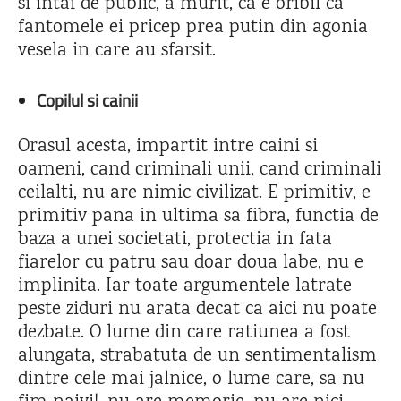
si intai de public, a murit, ca e oribil ca
fantomele ei pricep prea putin din agonia
vesela in care au sfarsit.
Copilul si cainii
Orasul acesta, impartit intre caini si
oameni, cand criminali unii, cand criminali
ceilalti, nu are nimic civilizat. E primitiv, e
primitiv pana in ultima sa fibra, functia de
baza a unei societati, protectia in fata
fiarelor cu patru sau doar doua labe, nu e
implinita. Iar toate argumentele latrate
peste ziduri nu arata decat ca aici nu poate
dezbate. O lume din care ratiunea a fost
alungata, strabatuta de un sentimentalism
dintre cele mai jalnice, o lume care, sa nu