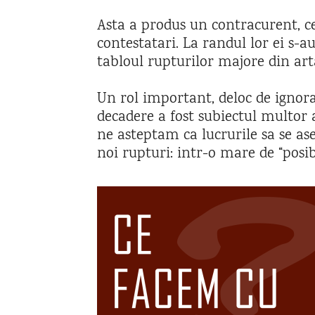
Asta a produs un contracurent, cel 
contestatari. La randul lor ei s-a
tabloul rupturilor majore din arta
Un rol important, deloc de ignorat
decadere a fost subiectul multor 
ne asteptam ca lucrurile sa se as
noi rupturi: intr-o mare de “posib