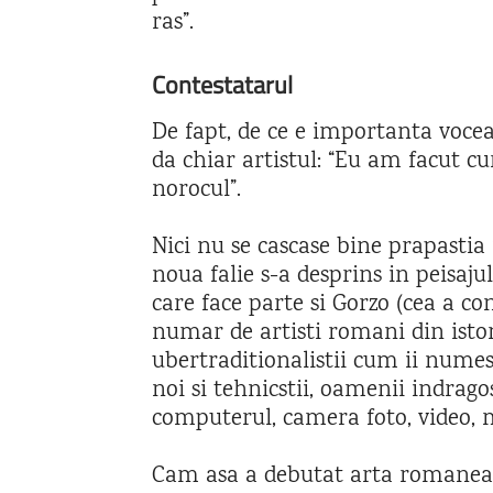
ras”.
Contestatarul
De fapt, de ce e importanta voce
da chiar artistul: “Eu am facut cu
norocul”.
Nici nu se cascase bine prapastia
noua falie s-a desprins in peisaju
care face parte si Gorzo (cea a co
numar de artisti romani din istorie
ubertraditionalistii cum ii numes
noi si tehnicstii, oamenii indragos
computerul, camera foto, video, 
Cam asa a debutat arta romaneasc