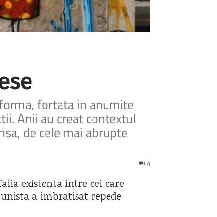
pese
 forma, fortata in anumite
ii. Anii au creat contextul
nsa, de cele mai abrupte
0
alia existenta intre cei care
omunista a imbratisat repede