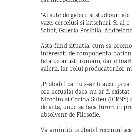
cat independente.
“Ai sute de galerii si studiouri a
vaze, cercelusi si kitschuri. Si a
Sabot, Galeria Posibila, Andreiana 
Asta fiind situatia, cum sa promo
interesati de componenta nationala
fata de artisti romani, dar e foar
galerii, iar rolul producatorilor 
„Probabil ca nu s-ar fi auzit pre
ora actuala) daca nu ar fi exista
Nicodim si Corina Suteu (ICRNY) ca
de arta, unde sa faca furori in pr
absolvent de Filosofie.
Va amintiti probabil recentul sca