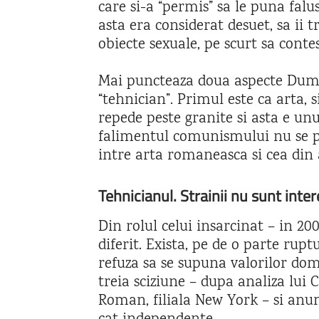
care si-a “permis” sa le puna falu
asta era considerat desuet, sa ii
obiecte sexuale, pe scurt sa cont
Mai puncteaza doua aspecte Dumit
“tehnician”. Primul este ca arta, s
repede peste granite si asta e un
falimentul comunismului nu se p
intre arta romaneasca si cea din a
Tehnicianul. Strainii nu sunt int
Din rolul celui insarcinat – in 20
diferit. Exista, pe de o parte ruptu
refuza sa se supuna valorilor domi
treia sciziune – dupa analiza lui C
Roman, filiala New York – si anum