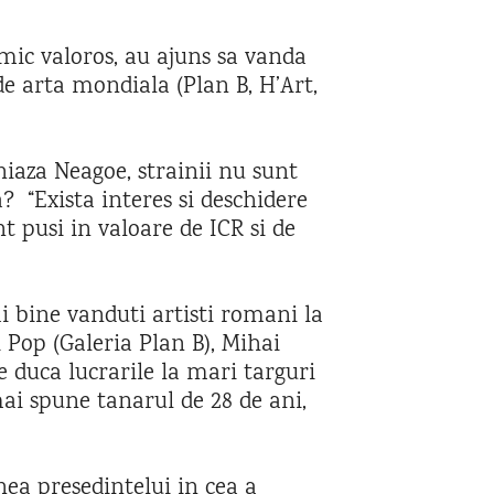
nimic valoros, au ajuns sa vanda
 de arta mondiala (Plan B, H’Art,
niaza Neagoe, strainii nu sunt
? “Exista interes si deschidere
t pusi in valoare de ICR si de
i bine vanduti artisti romani la
 Pop (Galeria Plan B), Mihai
le duca lucrarile la mari targuri
mai spune tanarul de 28 de ani,
nea presedintelui in cea a