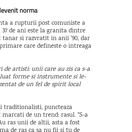
 devenit norma
nta a rupturii post comuniste a
 37 de ani este la granita dintre
 tanar si razvratit in anii ’90, dar
primare care defineste o intreaga
e artisti: unii care au zis ca s-a
eluat forme si instrumente si le-
ntat de un fel de spirit local
i traditionalisti, puncteaza
t marcati de un trend: rasul. “S-a
u ras unii de altii, asta a fost
ma de ras ca sa nu fii si tu de