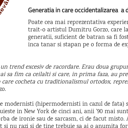
Generatia in care occidentalizarea a
Poate cea mai reprezentativa experie
trait-o artistul Dumitru Gorzo, care la
generatii, suficient de batran sa fi fost
inca tanar si stapan pe o forma de ex
n trend excesiv de racordare. Erau doua grupuri d
i sa fim ca ceilalti si care, in prima faza, au pr
 care cocheta cu traditionalismul ortodox, repreze
zo.
e modernisti (hipermodernisti in cazul de fata) s
uieste in New York de cinci ani, anii ’90 mai sun
orba de ironie sau de sarcasm, ci de facut misto. A
t si nu razi si de tine trebuie sa ai o anumita for