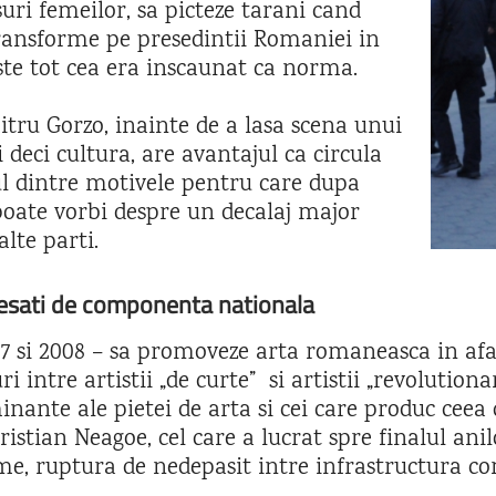
suri femeilor, sa picteze tarani cand
 transforme pe presedintii Romaniei in
este tot cea era inscaunat ca norma.
ru Gorzo, inainte de a lasa scena unui
i deci cultura, are avantajul ca circula
ul dintre motivele pentru care dupa
oate vorbi despre un decalaj major
lte parti.
eresati de componenta nationala
07 si 2008 – sa promoveze arta romaneasca in afara
ri intre artistii „de curte” si artistii „revolutionar
nante ale pietei de arta si cei care produc ceea 
ristian Neagoe, cel care a lucrat spre finalul ani
e, ruptura de nedepasit intre infrastructura comu