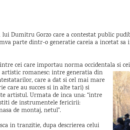
a lui Dumitru Gorzo care a contestat public pud
mva parte dintr-o generatie careia a incetat sa i
 intre cei care importau norma occidentala si cei
l artistic romanesc: intre generatia din
ntestatarilor, care a dat si cel mai mare
 care au succes si in alte tari) si
te artistul. Urmata de inca una: “intre
titi de instrumentele fericirii:
masa de montaj, netul”.
a in tranzitie, dupa descrierea celui