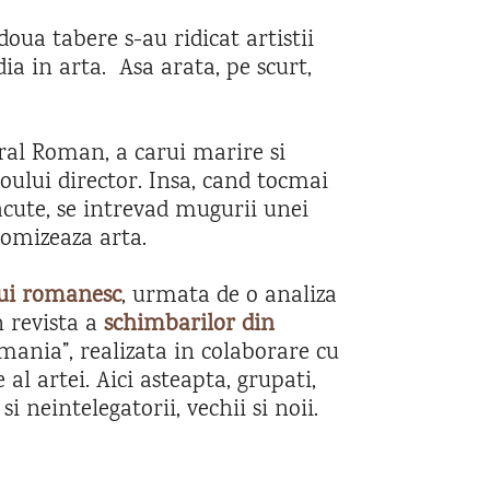
doua tabere s-au ridicat artistii
ia in arta. Asa arata, pe scurt,
ural Roman, a carui marire si
oului director. Insa, cand tocmai
acute, se intrevad mugurii unei
tomizeaza arta.
lui romanesc
, urmata de o analiza
n revista a
schimbarilor din
ania”, realizata in colaborare cu
 al artei. Aici asteapta, grupati,
si neintelegatorii, vechii si noii.