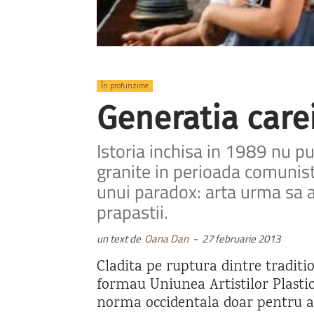
În profunzime
Generatia carei
Istoria inchisa in 1989 nu p
granite in perioada comunista
unui paradox: arta urma sa a
prapastii.
un text de
Oana Dan
-
27 februarie 2013
Cladita pe ruptura dintre traditio
formau Uniunea Artistilor Plastic
norma occidentala doar pentru a 