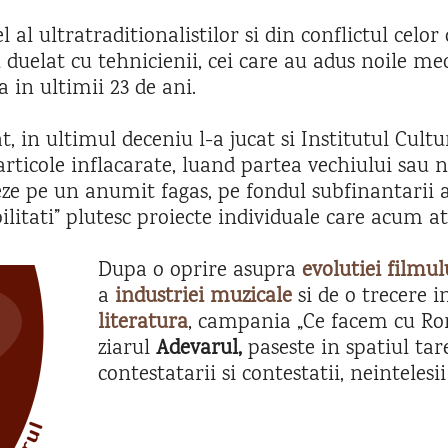
al ultratraditionalistilor si din conflictul celor 
u duelat cu tehnicienii, cei care au adus noile med
 in ultimii 23 de ani.
, in ultimul deceniu l-a jucat si Institutul Cult
articole inflacarate, luand partea vechiului sau n
eze pe un anumit fagas, pe fondul subfinantarii 
ilitati” plutesc proiecte individuale care acum a
Dupa o oprire asupra
evolutiei filmu
a
industriei muzicale
si de o trecere i
literatura
, campania „Ce facem cu Rom
ziarul
Adevarul,
paseste in spatiul tare
contestatarii si contestatii, neintelesii 