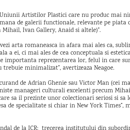
le Uniunii Artistilor Plastici care nu produc mai 
i o mana de galerii functionale, relevante pe piata
Mihail, Ivan Gallery, Anaid si altele)”.
vezi arta romaneasca in afara mai ales ca, subli
 a ei, ci mai ales de cea conceptuala si estetica
te importanta reprezentarea lor, felul in care sun
nu trebuie minimalizat”, avertizeaza Neagoe.
a curand de Adrian Ghenie sau Victor Man (cei ma
t niste manageri culturali excelenti precum Mihai
re sa il prezinte unor colectionari seriosi si sa 
esa de specialitate si chiar in New York Times”, 
ndal de la ICR: trecerea institutului din subordi