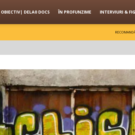
OBIECTIV| DELA0 DOCS
ÎN PROFUNZIME
INTERVIURI & FI
RECOMANDĂ