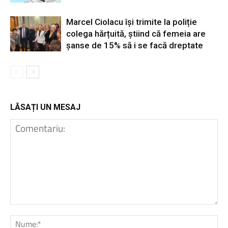
Marcel Ciolacu își trimite la poliție
colega hărțuită, știind că femeia are
șanse de 15% să i se facă dreptate
LĂSAȚI UN MESAJ