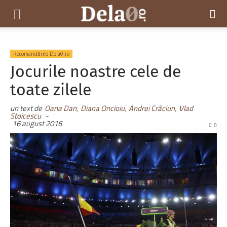
Dela0
Recomandările Dela0.ro
Jocurile noastre cele de
toate zilele
un text de
Oana Dan,
Diana Oncioiu,
Andrei Crăciun,
Vlad
Stoicescu
-
16 august 2016
0