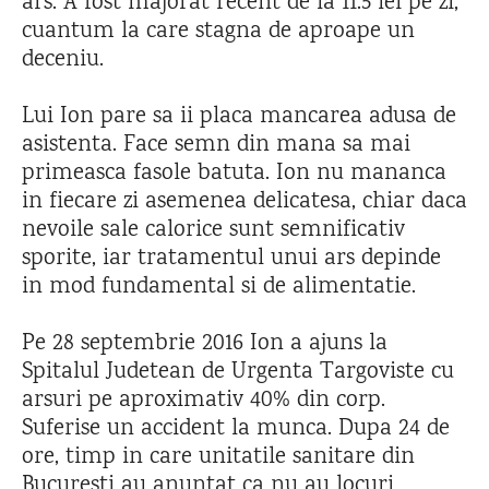
ars. A fost majorat recent de la 11.5 lei pe zi,
cuantum la care stagna de aproape un
deceniu.
Lui Ion pare sa ii placa mancarea adusa de
asistenta. Face semn din mana sa mai
primeasca fasole batuta. Ion nu mananca
in fiecare zi asemenea delicatesa, chiar daca
nevoile sale calorice sunt semnificativ
sporite, iar tratamentul unui ars depinde
in mod fundamental si de alimentatie.
Pe 28 septembrie 2016 Ion a ajuns la
Spitalul Judetean de Urgenta Targoviste cu
arsuri pe aproximativ 40% din corp.
Suferise un accident la munca. Dupa 24 de
ore, timp in care unitatile sanitare din
Bucuresti au anuntat ca nu au locuri