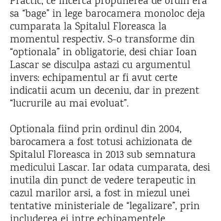
Practic, ce incerca propunerea de ordin era
sa “bage” in lege barocamera monoloc deja
cumparata la Spitalul Floreasca la
momentul respectiv. S-o transforme din
“optionala” in obligatorie, desi chiar Ioan
Lascar se disculpa astazi cu argumentul
invers: echipamentul ar fi avut certe
indicatii acum un deceniu, dar in prezent
“lucrurile au mai evoluat”.
Optionala fiind prin ordinul din 2004,
barocamera a fost totusi achizionata de
Spitalul Floreasca in 2013 sub semnatura
medicului Lascar. Iar odata cumparata, desi
inutila din punct de vedere terapeutic in
cazul marilor arsi, a fost in miezul unei
tentative ministeriale de “legalizare”, prin
includerea ei intre echipamentele