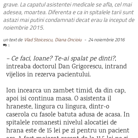
grave. La capatul asistentei medicale se afla, cel mai
adesea, moartea. Diferenta e ca in spitalele tarii sunt
astazi mai putini condamnati decat erau la inceput de
noiembrie 2015.
un text de
Vlad Stoicescu,
Diana Oncioiu
-
24 noiembrie 2016
1
– Ce faci, Ioane? Te-ai spalat pe dinti?
,
intreaba doctorul Dan Grigorescu, intrand
vijelios in rezerva pacientului.
Ion incearca un zambet timid, da din cap,
apoi isi continua masa. O asistenta il
hraneste, lingura cu lingura, dintr-o
caserola cu fasole batuta adusa de acasa. In
spitalele romanesti nivelul alocatiei de
hrana este de 15 lei pe zi pentru un pacient