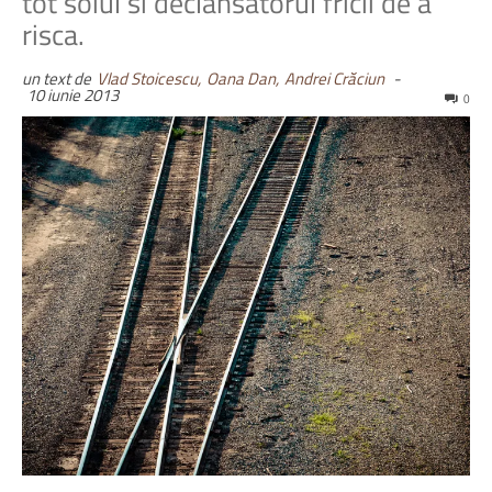
tot soiul si declansatorul fricii de a
risca.
un text de
Vlad Stoicescu,
Oana Dan,
Andrei Crăciun
-
10 iunie 2013
0