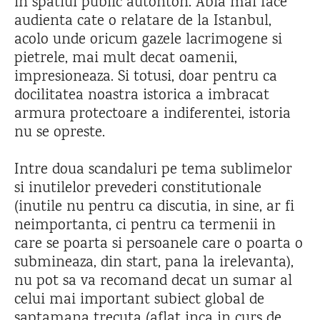
in spatiul public autohton. Abia mai face
audienta cate o relatare de la Istanbul,
acolo unde oricum gazele lacrimogene si
pietrele, mai mult decat oamenii,
impresioneaza. Si totusi, doar pentru ca
docilitatea noastra istorica a imbracat
armura protectoare a indiferentei, istoria
nu se opreste.
Intre doua scandaluri pe tema sublimelor
si inutilelor prevederi constitutionale
(inutile nu pentru ca discutia, in sine, ar fi
neimportanta, ci pentru ca termenii in
care se poarta si persoanele care o poarta o
submineaza, din start, pana la irelevanta),
nu pot sa va recomand decat un sumar al
celui mai important subiect global de
saptamana trecuta (aflat inca in curs de