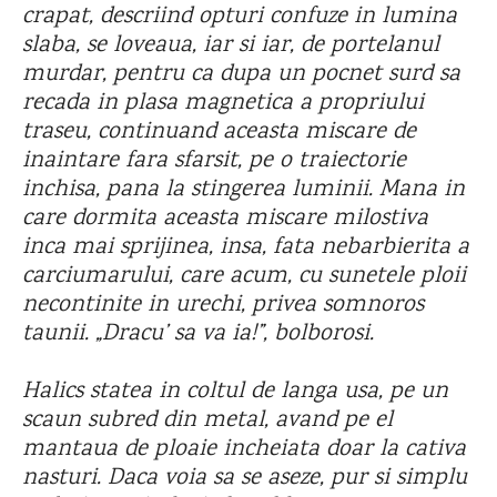
crapat, descriind opturi confuze in lumina
slaba, se loveaua, iar si iar, de portelanul
murdar, pentru ca dupa un pocnet surd sa
recada in plasa magnetica a propriului
traseu, continuand aceasta miscare de
inaintare fara sfarsit, pe o traiectorie
inchisa, pana la stingerea luminii. Mana in
care dormita aceasta miscare milostiva
inca mai sprijinea, insa, fata nebarbierita a
carciumarului, care acum, cu sunetele ploii
necontinite in urechi, privea somnoros
taunii. „Dracu’ sa va ia!”, bolborosi.
Halics statea in coltul de langa usa, pe un
scaun subred din metal, avand pe el
mantaua de ploaie incheiata doar la cativa
nasturi. Daca voia sa se aseze, pur si simplu