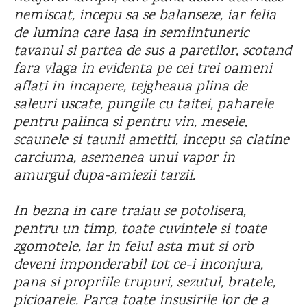
nemiscat, incepu sa se balanseze, iar felia
de lumina care lasa in semiintuneric
tavanul si partea de sus a paretilor, scotand
fara vlaga in evidenta pe cei trei oameni
aflati in incapere, tejgheaua plina de
saleuri uscate, pungile cu taitei, paharele
pentru palinca si pentru vin, mesele,
scaunele si taunii ametiti, incepu sa clatine
carciuma, asemenea unui vapor in
amurgul dupa-amiezii tarzii.
In bezna in care traiau se potolisera,
pentru un timp, toate cuvintele si toate
zgomotele, iar in felul asta mut si orb
deveni imponderabil tot ce-i inconjura,
pana si propriile trupuri, sezutul, bratele,
picioarele. Parca toate insusirile lor de a