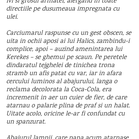
ivi si grosul armatei, alergand in toate
directiile pe dusumeaua impregnata cu
ulei.
Carciumarul raspunse cu un gest obscen, se
uita in ochii aposi ai lui Halics, zambindu-i
complice, apoi – auzind amenintarea lui
Kerekes – se ghemui pe scaun. Pe peretele
dindaratul tejghelei de tinichea trona
stramb un afis patat cu var, iar in afara
cercului luminos al abajurului, langa o
reclama decolorata la Coca-Cola, era
incremenit in aer un cuier de fier, de care
atarnau o palarie plina de praf si un halat.
Uitate acolo, oricine le-ar fi confundat cu
un spanzurat.
Abajurul lampii, care pana acum atarnase