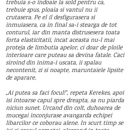
trebuia s-o indoaie la sold pentru ca,
trebuie spus, ploaia si vantul nu ii
crutasera. Pe el il desfigurasera si
inmuiasera, ca in final sa-i stearga de tot
conturul, iar din manta distrusesera toata
forta elasticitatii, incat aceasta nu-l mai
proteja de limbutia apelor, ci doar de ploile
interioare care puteau sa devina fatale. Caci
siroind din inima-i uscata, ii spalau
necontenit, zi si noapte, maruntaiele lipsite
de aparare.
„Ai putea sa faci focul!”, repeta Kerekes, apoi
isi intoarse capul spre dreapta, sa nu piarda
niciun sunet. Urcand din colt, duhoarea de
mucegai inconjurase avangarda echipei
libarcilor ce coborau alene. In scurt timp se