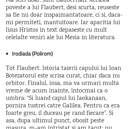
Ma stiti doar: sunt flaubertian. Aceasta
poveste a lui Flaubert, desi scurta, reuseste
sa fie nu doar inspaimantatoare, ci si, daca-
mi permiteti, mantuitoare. Iar aparitia lui
Iisus Hristos in text depaseste cu mult
celelalte veniri ale lui Mesia in literatura.
Irodiada (Polirom)
Tot Flaubert. Istoria taierii capului lui Ioan
Botezatorul este scrisa curat, chiar daca nu
orbitor. Finalul, insa, ma va urmari multa
vreme de acum inainte, intocmai ca o
umbra: “Si luand capul lui Iaokanaan,
pornira tustrei catre Galilea. Pentru ca era
foarte greu, il duceau pe rand fiecare”. Si
asa, dupa ultimul punct, obosit peste
masura, m-am intristat si am tacut: nu