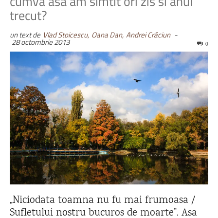
cumva asa am simtit ori zis si anul
trecut?
un text de
Vlad Stoicescu,
Oana Dan,
Andrei Crăciun
-
28 octombrie 2013
0
„Niciodata toamna nu fu mai frumoasa /
Sufletului nostru bucuros de moarte”. Asa