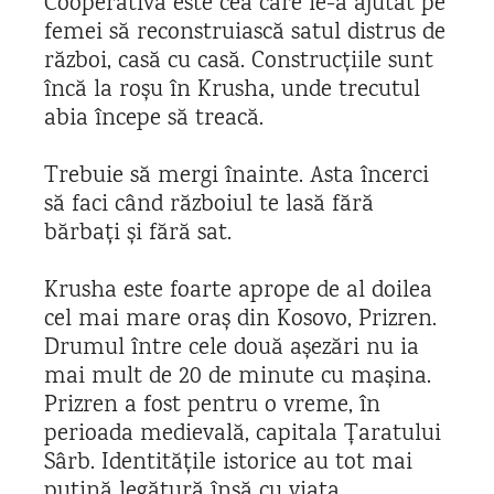
Cooperativa este cea care le-a ajutat pe
femei să reconstruiască satul distrus de
război, casă cu casă. Construcțiile sunt
încă la roșu în Krusha, unde trecutul
abia începe să treacă.
Trebuie să mergi înainte. Asta încerci
să faci când războiul te lasă fără
bărbați și fără sat.
Krusha este foarte aprope de al doilea
cel mai mare oraș din Kosovo, Prizren.
Drumul între cele două așezări nu ia
mai mult de 20 de minute cu mașina.
Prizren a fost pentru o vreme, în
perioada medievală, capitala Țaratului
Sârb. Identitățile istorice au tot mai
puțină legătură însă cu viața