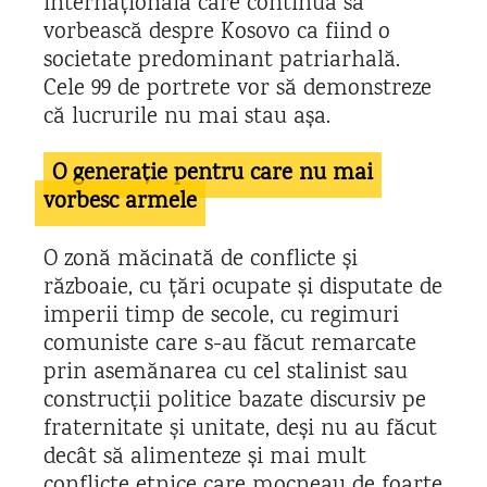
internațională care continuă să
vorbească despre Kosovo ca fiind o
societate predominant patriarhală.
Cele 99 de portrete vor să demonstreze
că lucrurile nu mai stau așa.
O generație pentru care nu mai
vorbesc armele
O zonă măcinată de conflicte și
războaie, cu țări ocupate și disputate de
imperii timp de secole, cu regimuri
comuniste care s-au făcut remarcate
prin asemănarea cu cel stalinist sau
construcții politice bazate discursiv pe
fraternitate și unitate, deși nu au făcut
decât să alimenteze și mai mult
conflicte etnice care mocneau de foarte