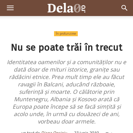
Dela0
În profunzime
Nu se poate trăi în trecut
Identitatea oamenilor și a comunităților nu e
dată doar de mituri istorice, granițe sau
rădăcini etnice. Prea mult timp ele au făcut
ravagii în Balcani, aducând războaie,
suferință și moarte. O călătorie prin
Muntenegru, Albania și Kosovo arată că
Europa poate începe să se facă simțită și
acolo unde, în urmă cu douăzeci de ani,
vorbeau doar armele.
un text de
Diana Oncioiu
-
23 iunie 2019