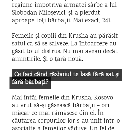
regiune împotriva armatei sârbe a lui
Slobodan Miloșevici, și-a pierdut
aproape toți bărbații. Mai exact, 241.
Femeile și copiii din Krusha au părăsit
satul ca să se salveze. La întoarcere au
găsit totul distrus. Nu mai aveau decât
amintirile. Și o țară nouă.
Ce faci când războiul te lasă fără sat și
fără bărbați?
Mai întâi femeile din Krusha, Kosovo
au vrut să-și găsească bărbații – ori
măcar ce mai rămăsese din ei. În
căutarea corpurilor lor s-au unit într-o
asociație a femeilor văduve. Un fel de