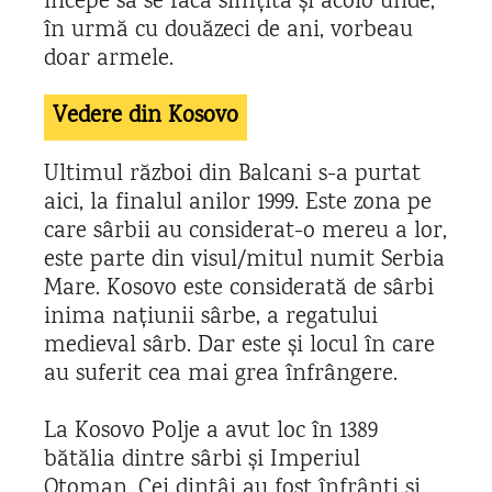
începe să se facă simțită și acolo unde,
în urmă cu douăzeci de ani, vorbeau
doar armele.
Vedere din Kosovo
Ultimul război din Balcani s-a purtat
aici, la finalul anilor 1999. Este zona pe
care sârbii au considerat-o mereu a lor,
este parte din visul/mitul numit Serbia
Mare. Kosovo este considerată de sârbi
inima națiunii sârbe, a regatului
medieval sârb. Dar este și locul în care
au suferit cea mai grea înfrângere.
La Kosovo Polje a avut loc în 1389
bătălia dintre sârbi și Imperiul
Otoman. Cei dintâi au fost înfrânți și