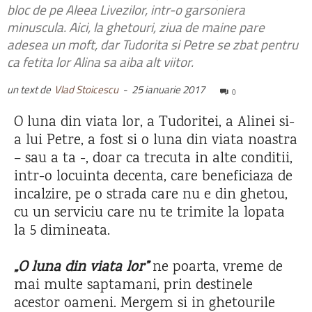
bloc de pe Aleea Livezilor, intr-o garsoniera
minuscula. Aici, la ghetouri, ziua de maine pare
adesea un moft, dar Tudorita si Petre se zbat pentru
ca fetita lor Alina sa aiba alt viitor.
un text de
Vlad Stoicescu
-
25 ianuarie 2017
0
O luna din viata lor, a Tudoritei, a Alinei si-
a lui Petre, a fost si o luna din viata noastra
– sau a ta -, doar ca trecuta in alte conditii,
intr-o locuinta decenta, care beneficiaza de
incalzire, pe o strada care nu e din ghetou,
cu un serviciu care nu te trimite la lopata
la 5 dimineata.
„O luna din viata lor”
ne poarta, vreme de
mai multe saptamani, prin destinele
acestor oameni. Mergem si in ghetourile