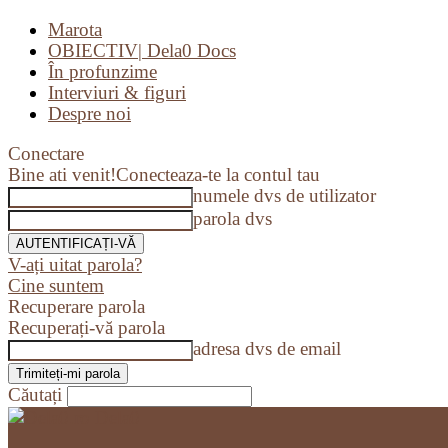
Marota
OBIECTIV| Dela0 Docs
În profunzime
Interviuri & figuri
Despre noi
Conectare
Bine ati venit!
Conecteaza-te la contul tau
numele dvs de utilizator
parola dvs
V-ați uitat parola?
Cine suntem
Recuperare parola
Recuperați-vă parola
adresa dvs de email
Căutați
Dela0