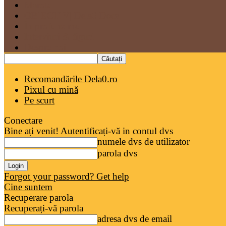
Marota
OBIECTIV| Dela0 Docs
În profunzime
Interviuri & figuri
Despre noi
Recomandările Dela0.ro
Pixul cu mină
Pe scurt
Conectare
Bine ați venit! Autentificați-vă in contul dvs
numele dvs de utilizator
parola dvs
Forgot your password? Get help
Cine suntem
Recuperare parola
Recuperați-vă parola
adresa dvs de email