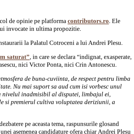
ticol de opinie pe platforma
contributors.ro
. Ele
lui invocate in ultima propozitie.
nstaurarii la Palatul Cotroceni a lui Andrei Plesu.
m saturat”
, in care se declara “indignat, exasperate,
asescu, nici Victor Ponta, nici Crin Antonescu.
o atmosfera de buna-cuviinta, de respect pentru limba
vitate. Nu mai suport sa aud cum isi vorbesc unul
nivelul inadmisibil al disputei, limbajul ei,
le si premierul cultiva voluptatea deriziunii, a
 dezbatere pe aceasta tema, raspunsurile glosand
ile unei asemenea candidature ofera chiar Andrei Plesu