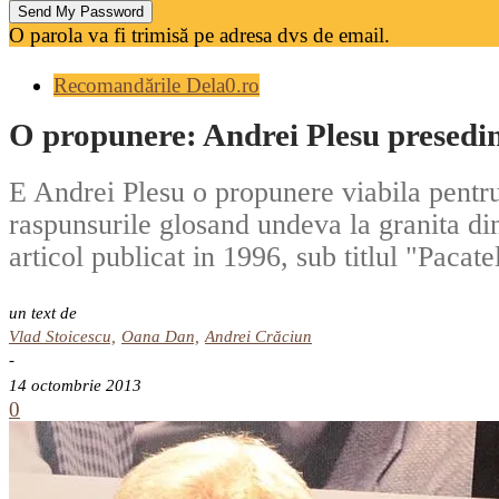
O parola va fi trimisă pe adresa dvs de email.
Recomandările Dela0.ro
O propunere: Andrei Plesu presedi
E Andrei Plesu o propunere viabila pentru
raspunsurile glosand undeva la granita dint
articol publicat in 1996, sub titlul "Pacate
un text de
Vlad Stoicescu,
Oana Dan,
Andrei Crăciun
-
14 octombrie 2013
0