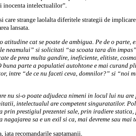
i inocenta intelectualilor”.
i care strange laolalta diferitele strategii de implicar
rea lansata.
 atitudine cat se poate de ambigua. Pe de o parte, ei
e neamului” si solicitati “sa scoata tara din impas”, 
cate de prea multa gandire, ineficiente, elitiste, cosm
O buna parte a populatiei autohtone e mai curand plic
or, intre “de ce nu faceti ceva, domnilor?” si “noi 
re nu si-o poate adjudeca nimeni in locul lui nu are 
itatii, intelectualul are competent singuratatilor. Po
rin prestigiul prezentei sale, prin iradiere statica, 
a nagajarea sa e un exil si ca, mai devreme sau mai t
ta, iata recomandarile saptamanii.