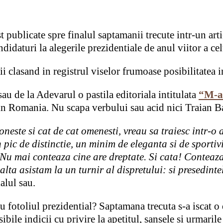
st publicate spre finalul saptamanii trecute intr-un ar
didaturi la alegerile prezidentiale de anul viitor a ce
i clasand in registrul viselor frumoase posibilitatea i
au de la Adevarul o pastila editoriala intitulata
“M-a
 din Romania. Nu scapa verbului sau acid nici Traian B
 oneste si cat de cat omenesti, vreau sa traiesc intr-
n pic de distinctie, un minim de eleganta si de sporti
 Nu mai conteaza cine are dreptate. Si cata! Conteaza 
 alta asistam la un turnir al dispretului: si presedinte
alul sau.
 fotoliul prezidential? Saptamana trecuta s-a iscat o
ibile indicii cu privire la apetitul, sansele si urmar