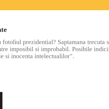
nte
 fotoliul prezidential? Saptamana trecuta s
re imposibil si improbabil. Posibile indicii
le si inocenta intelectualilor".