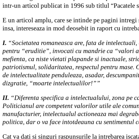
intr-un articol publicat in 1996 sub titlul “Pacatele s
E un articol amplu, care se intinde pe pagini intregi s
insa, intereseaza in mod deosebit in raport cu intreba
I.
“Societatea romaneasca are, fata de intelectuali, o
pentru “eruditie”, invocati cu mandrie ca “valori al
mefienta, ca niste vietati plapande si inactuale, stri
patriotismul, solidaritatea, respectul pentru mase. 
de intelectualitate penduleaza, asadar, descumpanit
dizgratie, “moarte intelectualilor!””
II.
“Diferenta specifica a intelectualului, zona pe ca
Politicianul are competent valorilor utile ale comun
manufacturier, intelectualul actioneaza mai degraba p
politica, dar o va face intotdeauna cu sentimentul c
Cat va dati si singuri raspunsurile la intrebarea isca