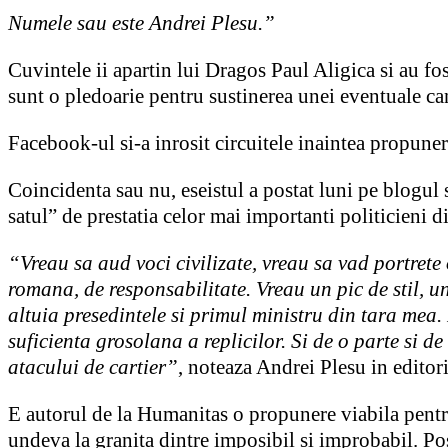
Numele sau este Andrei Plesu.”
Cuvintele ii apartin lui Dragos Paul Aligica si au fo
sunt o pledoarie pentru sustinerea unei eventuale can
Facebook-ul si-a inrosit circuitele inaintea propuneri
Coincidenta sau nu, eseistul a postat luni pe blogul s
satul” de prestatia celor mai importanti politicieni
“Vreau sa aud voci civilizate, vreau sa vad portrete
romana, de responsabilitate. Vreau un pic de stil, u
altuia presedintele si primul ministru din tara mea.
suficienta grosolana a replicilor. Si de o parte si de
atacului de cartier”
, noteaza Andrei Plesu in editori
E autorul de la Humanitas o propunere viabila pentru
undeva la granita dintre imposibil si improbabil. Pos