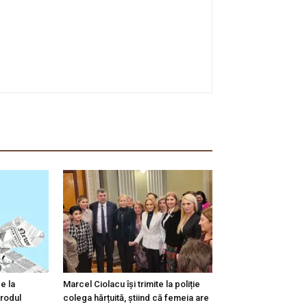
e la
Marcel Ciolacu își trimite la poliție
 rodul
colega hărțuită, știind că femeia are