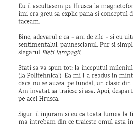
Eu il ascultasem pe Hrusca la magnetofo
imi era greu sa explic pana si conceptul
taceam.
Bine, adevarul e ca – ani de zile – si eu ui
sentimentalul, paunescianul. Pur si simpl
slagarul
Bieti lampagii.
Stati sa va spun tot: la inceputul mileniul
(la Politehnica!). Ea mi l-a readus in min
daca nu se auzea, pe fundal, un clasic din
Am invatat sa traiesc si asa. Apoi, desparti
pe acel Hrusca.
Sigur, il injuram si eu ca toata lumea la 
ma intrebam din ce traieste omul asta in