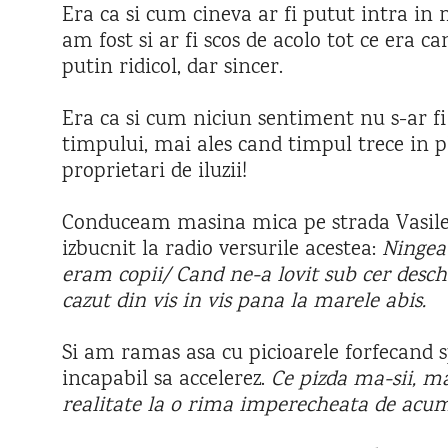
Era ca si cum cineva ar fi putut intra in m
am fost si ar fi scos de acolo tot ce era can
putin ridicol, dar sincer.
Era ca si cum niciun sentiment nu s-ar fi
timpului, mai ales cand timpul trece in pl
proprietari de iluzii!
Conduceam masina mica pe strada Vasile 
izbucnit la radio versurile acestea:
Ningea 
eram copii/ Cand ne-a lovit sub cer desch
cazut din vis in vis pana la marele abis.
Si am ramas asa cu picioarele forfecand sp
incapabil sa accelerez.
Ce pizda ma-sii, ma
realitate la o rima imperecheata de acum