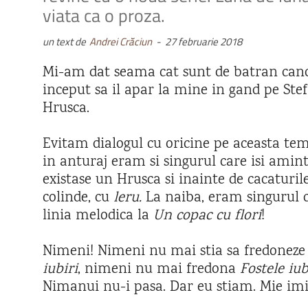
viata ca o proza.
un text de
Andrei Crăciun
-
27 februarie 2018
Mi-am dat seama cat sunt de batran ca
inceput sa il apar la mine in gand pe Ste
Hrusca.
Evitam dialogul cu oricine pe aceasta tem
in anturaj eram si singurul care isi amin
existase un Hrusca si inainte de cacaturil
colinde, cu
leru.
La naiba, eram singurul c
linia melodica la
Un copac cu flori
!
Nimeni! Nimeni nu mai stia sa fredonez
iubiri
, nimeni nu mai fredona
Fostele iub
Nimanui nu-i pasa. Dar eu stiam. Mie imi