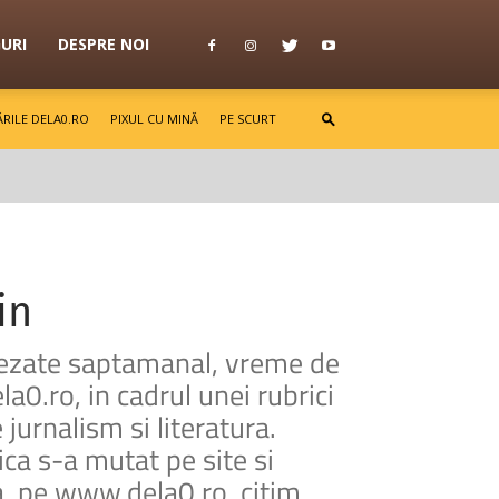
GURI
DESPRE NOI
RILE DELA0.RO
PIXUL CU MINĂ
PE SCURT
in
asezate saptamanal, vreme de
a0.ro, in cadrul unei rubrici
 jurnalism si literatura.
ca s-a mutat pe site si
a, pe www.dela0.ro, citim