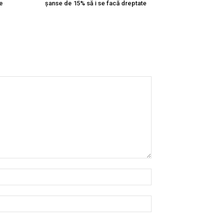
e
șanse de 15% să i se facă dreptate