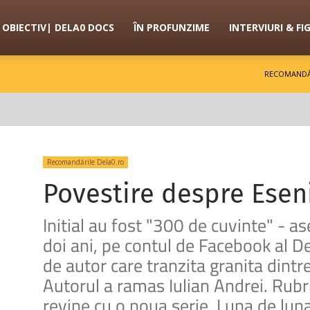
OBIECTIV| DELA0 DOCS
ÎN PROFUNZIME
INTERVIURI & FI
RECOMANDĂ
Recomandările Dela0.ro
Povestire despre Esen
Initial au fost "300 de cuvinte" - 
doi ani, pe contul de Facebook al Del
de autor care tranzita granita dintre
Autorul a ramas Iulian Andrei. Rubri
revine cu o noua serie. Luna de lun