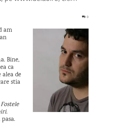
0
nd am
fan
a. Bine,
tea ca
e alea de
are stia
e
Fostele
iri.
 pasa.