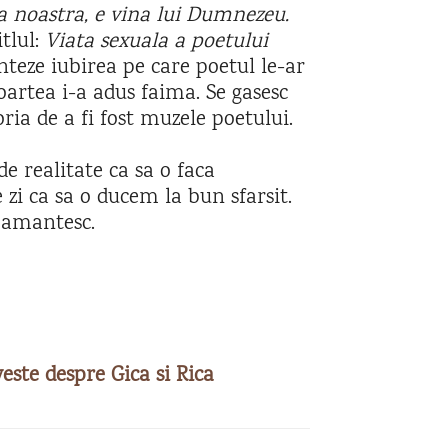
a noastra, e vina lui Dumnezeu.
itlul:
Viata sexuala a poetului
nteze iubirea pe care poetul le-ar
oartea i-a adus faima. Se gasesc
ria de a fi fost muzele poetului.
e realitate ca sa o faca
 zi ca sa o ducem la bun sfarsit.
pamantesc.
este despre Gica si Rica