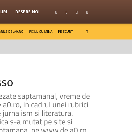
GURI
DESPRE NOI
RILE DELA0.RO
PIXUL CU MINĂ
PE SCURT
sso
asezate saptamanal, vreme de
a0.ro, in cadrul unei rubrici
 jurnalism si literatura.
ca s-a mutat pe site si
 saptamana, pe www.dela0.ro,