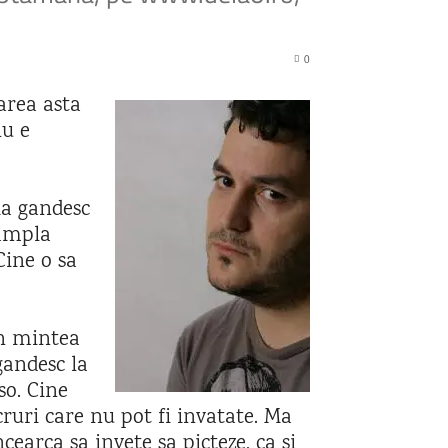
0
area asta
nu e
Ma gandesc
tampla
Cine o sa
in mintea
gandesc la
so. Cine
ucruri care nu pot fi invatate. Ma
ncearca sa invete sa picteze, ca si