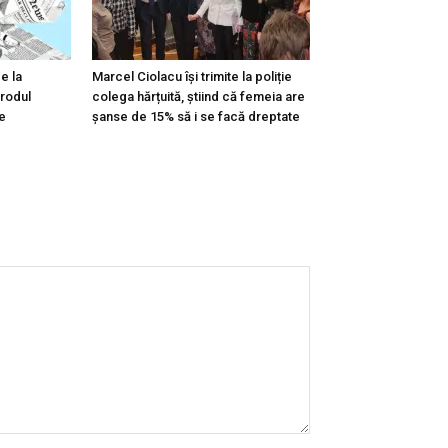
e la
Marcel Ciolacu își trimite la poliție
 rodul
colega hărțuită, știind că femeia are
e
șanse de 15% să i se facă dreptate