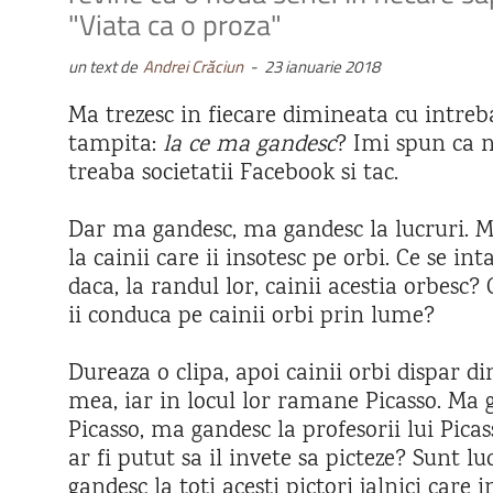
"Viata ca o proza"
un text de
Andrei Crăciun
-
23 ianuarie 2018
Ma trezesc in fiecare dimineata cu intreb
tampita:
la ce ma gandesc
? Imi spun ca 
treaba societatii Facebook si tac.
Dar ma gandesc, ma gandesc la lucruri. 
la cainii care ii insotesc pe orbi. Ce se in
daca, la randul lor, cainii acestia orbesc? 
ii conduca pe cainii orbi prin lume?
Dureaza o clipa, apoi cainii orbi dispar d
mea, iar in locul lor ramane Picasso. Ma 
Picasso, ma gandesc la profesorii lui Picas
ar fi putut sa il invete sa picteze? Sunt l
gandesc la toti acesti pictori jalnici care i