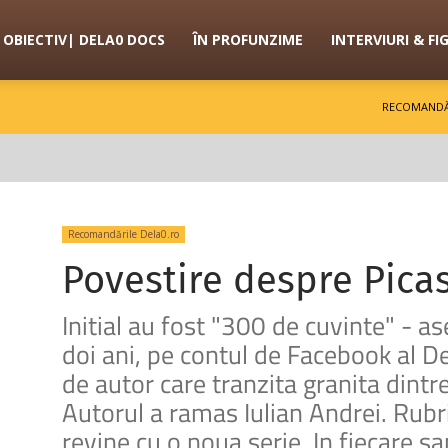
OBIECTIV| DELA0 DOCS
ÎN PROFUNZIME
INTERVIURI & FI
RECOMANDĂ
Recomandările Dela0.ro
Povestire despre Pica
Initial au fost "300 de cuvinte" - 
doi ani, pe contul de Facebook al Del
de autor care tranzita granita dintre
Autorul a ramas Iulian Andrei. Rubri
revine cu o noua serie. In fiecare