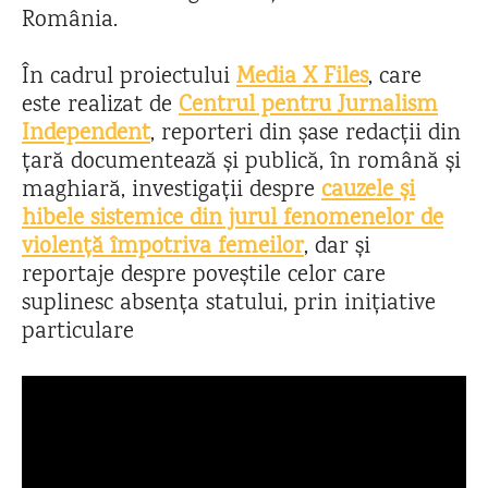
România.
În cadrul proiectului
Media X Files
, care
este realizat de
Centrul pentru Jurnalism
Independent
, reporteri din șase redacții din
țară documentează și publică, în română și
maghiară, investigații despre
cauzele și
hibele sistemice din jurul fenomenelor de
violență împotriva femeilor
, dar și
reportaje despre poveștile celor care
suplinesc absența statului, prin inițiative
particulare