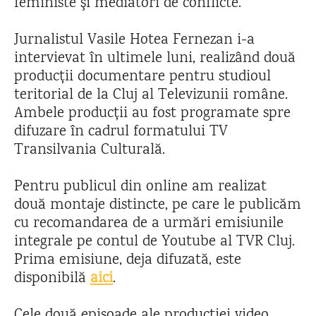
feministe şi mediatori de conflicte.
Jurnalistul Vasile Hotea Fernezan i-a
intervievat în ultimele luni, realizând două
producții documentare pentru studioul
teritorial de la Cluj al Televizunii române.
Ambele producții au fost programate spre
difuzare în cadrul formatului TV
Transilvania Culturală.
Pentru publicul din online am realizat
două montaje distincte, pe care le publicăm
cu recomandarea de a urmări emisiunile
integrale pe contul de Youtube al TVR Cluj.
Prima emisiune, deja difuzată, este
disponibilă
aici
.
Cele două episoade ale producției video