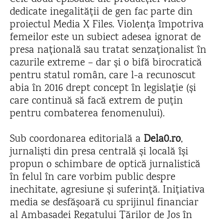
dedicate inegalității de gen fac parte din
proiectul Media X Files. Violența împotriva
femeilor este un subiect adesea ignorat de
presa națională sau tratat senzaționalist în
cazurile extreme – dar și o bifă birocratică
pentru statul român, care l-a recunoscut
abia în 2016 drept concept în legislație (și
care continuă să facă extrem de puțin
pentru combaterea fenomenului).
Sub coordonarea editorială a
Dela0.ro
,
jurnaliști din presa centrală și locală își
propun o schimbare de optică jurnalistică
în felul în care vorbim public despre
inechitate, agresiune și suferință. Inițiativa
media se desfășoară cu sprijinul financiar
al Ambasadei Regatului Țărilor de Jos în