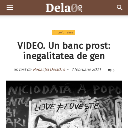
Dela0
În profunzime
VIDEO. Un banc prost:
inegalitatea de gen
un text de
Redacția Dela0.ro
-
7 februarie 2021
0