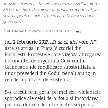
abuz in serviciu a starnit ceva nemaivazut in ultimii
25 de ani. Sute de mii de oameni au revendicat, in
strada, pentru societatea in care traiesc: o buna
guvernare.
un text de
Vlad Stoicescu
-
4 februarie 2017
0
Joi, 2 februarie 2017.
„Zi de zi, aici vom fi!”
,
asta se striga in Piata Victoriei din
Bucuresti. Protestele care vizeaza abrogarea
ordonantei de urgenta a Guvernului
Grindeanu (de modificare substantiala a
unor prevederi din Codul penal) ajung in
cea de-a patra zi de existenta.
S-a trecut prin gerul primei seri, violentele
sporadice ale celei de-a doua si incordarea
pasnica din cea de-a treia. Am surprins