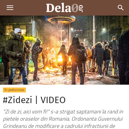
Dela0
În profunzime
#Zidezi | VIDEO
"Zi de zi, aici vom fi!" s-a strigat saptamani la rand in
pietele oraselor din Romania. Ordonanta Guvernului
Grindeanu de modificare a cadrului infractiunii de