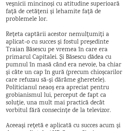
veșnicii mincinoși cu atitudine superioară
față de cetățeni și lehamite față de
problemele lor.
Rețeta captării acestor nemulțumiți a
aplicat-o cu succes și fostul președinte
Traian Băsescu pe vremea în care era
primarul Capitalei. Și Băsescu dădea cu
pumnul în masă când era nevoie, ba chiar
și câte un cap în gură (precum chioșcarilor
care refuzau să-și dărâme gheretele).
Politicianul neaoș era apreciat pentru
grobianismul lui, perceput de fapt ca
soluție, una mult mai practică decât
vorbitul fără consecințe de la televizor.
Aceeași rețetă e aplicată cu succes acum și