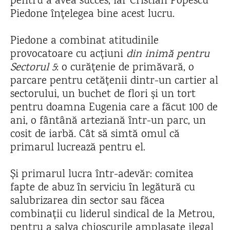
pentru a avea succes, iar Cristian Popescu
Piedone înțelegea bine acest lucru.
Piedone a combinat atitudinile
provocatoare cu acțiuni
din inimă pentru
Sectorul 5
: o curățenie de primăvară, o
parcare pentru cetățenii dintr-un cartier al
sectorului, un buchet de flori și un tort
pentru doamna Eugenia care a făcut 100 de
ani, o fântână arteziană într-un parc, un
cosit de iarbă. Cât să simtă omul că
primarul lucrează pentru el.
Și primarul lucra într-adevăr: comitea
fapte de abuz în serviciu în legătură cu
salubrizarea din sector sau făcea
combinații cu liderul sindical de la Metrou,
pentru a salva chioșcurile amplasate ilegal