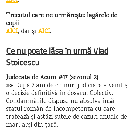
AICI
.
Trecutul care ne urmărește: lagărele de
copii
AICI
, dar și
AICI
.
Ce nu poate lăsa în urmă Vlad
Stoicescu
Judecata de Acum #17 (sezonul 2)
»»
După 7 ani de chinuri judiciare a venit și
o decizie definitivă în dosarul Colectiv.
Condamnările dispuse nu absolvă însă
statul român de incompetența cu care
tratează și astăzi sutele de cazuri anuale de
mari arși din țară.