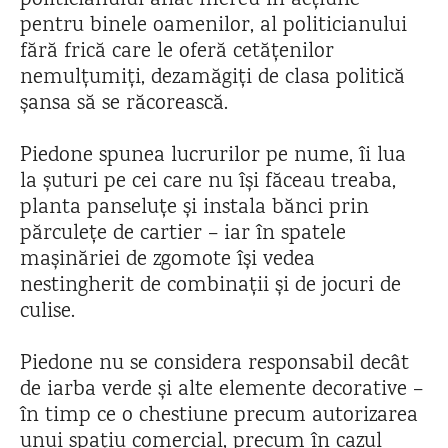
politicianului aflat mereu în acțiune
pentru binele oamenilor, al politicianului
fără frică care le oferă cetățenilor
nemulțumiți, dezamăgiți de clasa politică
șansa să se răcorească.
Piedone spunea lucrurilor pe nume, îi lua
la șuturi pe cei care nu își făceau treaba,
planta panseluțe și instala bănci prin
părculețe de cartier – iar în spatele
mașinăriei de zgomote își vedea
nestingherit de combinații și de jocuri de
culise.
Piedone nu se considera responsabil decât
de iarba verde și alte elemente decorative –
în timp ce o chestiune precum autorizarea
unui spațiu comercial, precum în cazul