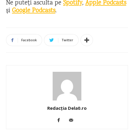
Ne puteți asculta pe
Spotify
,
Apple Podcasts
și
Google Podcasts
.
Facebook
Twitter
Redacția Dela0.ro