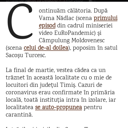
C
un text de
Redacția Dela0.ro
-
1 mai 2020
0
ontinuăm călătoria. După
Vama Nădlac (scena
primului
episod
din cadrul miniseriei
video EuRoPandemic) și
Câmpulung Moldovenesc
(scena
celui de-al doilea
), poposim în satul
Sacoșu Turcesc.
La final de martie, vestea cădea ca un
trăznet în această localitate cu o mie de
locuitori din județul Timiș. Cazuri de
coronavirus erau confirmate în primăria
locală, toată instituția intra în izolare, iar
localitatea
se auto-propunea
pentru
carantină.