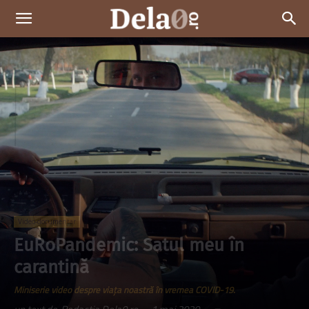
Dela0
Video-documentar
EuRoPandemic: Satul meu în
carantină
Miniserie video despre viața noastră în vremea COVID-19.