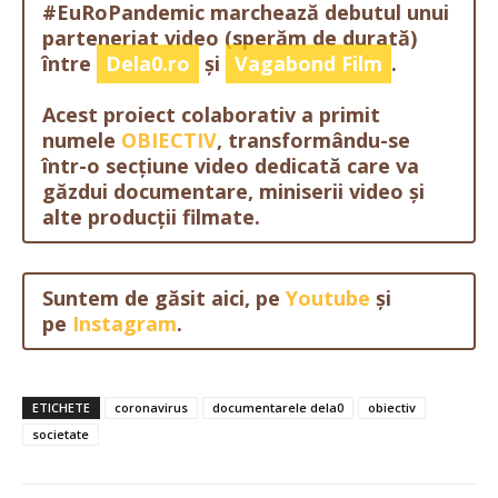
#EuRoPandemic marchează debutul unui
parteneriat video (sperăm de durată)
între
Dela0.ro
și
Vagabond Film
.
Acest proiect colaborativ a primit
numele
OBIECTIV
, transformându-se
într-o secțiune video dedicată care va
găzdui documentare, miniserii video și
alte producții filmate.
Suntem de găsit aici, pe
Youtube
și
pe
Instagram
.
ETICHETE
coronavirus
documentarele dela0
obiectiv
societate