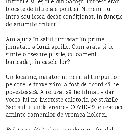
Intrările și ieșirile din Sacoșu Turcesc erau
blocate de filtre ale poliției. Nimeni nu
intra sau ieșea decât condiționat, în funcție
de anumite criterii.
Am ajuns în satul timișean în prima
jumătate a lunii aprilie. Cum arată și ce
simte o așezare pustie, cu oameni
baricadați în casele lor?
Un localnic, narator nimerit al timpurilor
pe care le traversăm, a fost de acord să ne
povestească. A refuzat să fie filmat – dar
vocea lui ne însoțește călătoria pe străzile
Sacoșului, unde vremea COVID-19 le readuce
aminte oamenilor de vremea holerei.