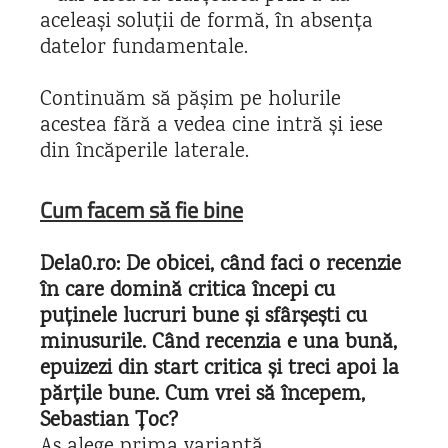
aceleași soluții de formă, în absența
datelor fundamentale.
Continuăm să pășim pe holurile
acestea fără a vedea cine intră și iese
din încăperile laterale.
Cum facem să fie bine
Dela0.ro: De obicei, când faci o recenzie
în care domină critica începi cu
puținele lucruri bune și sfârșești cu
minusurile. Când recenzia e una bună,
epuizezi din start critica și treci apoi la
părțile bune. Cum vrei să începem,
Sebastian Țoc?
Aș alege prima variantă.