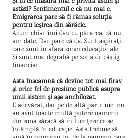
Și în ce măsură mai e privită astfel și
astăzi? Sentimentul e că nu mai e.
Emigrarea pare să fi rămas soluția
pentru ieșirea din sărăcie.
Acum chiar îmi dau cu părarea, că nu
am date. Dar pare că da. Sunt aspirații
care sunt în afara zonei educaționale.
Și sunt mai degrabă pe zona de câștig
financiar.
Asta înseamnă că devine tot mai firav
și orice fel de presiune publică asupra
unui sistem și așa anchilozat.
E adevărat, dar pe de altă parte nici nu
au avut foarte multă putere oamenii
din zona săracă să influențeze ce se
întâmplă în educație. Asta trebuie să
vină în principiu tot de la oamenii care