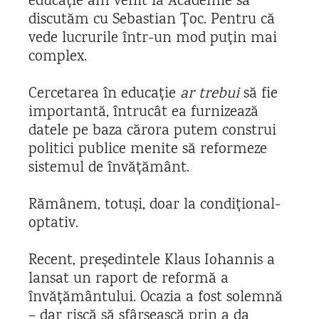
educație am venit la Academie să
discutăm cu Sebastian Țoc. Pentru că
vede lucrurile într-un mod puțin mai
complex.
Cercetarea în educație
ar trebui
să fie
importantă, întrucât ea furnizează
datele pe baza cărora putem construi
politici publice menite să reformeze
sistemul de învățământ.
Rămânem, totuși, doar la condițional-
optativ.
Recent, președintele Klaus Iohannis a
lansat un raport de reformă a
învățământului. Ocazia a fost solemnă
– dar riscă să sfârșească prin a da