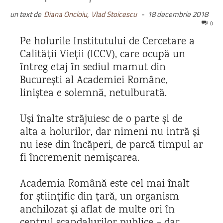
un text de
Diana Oncioiu,
Vlad Stoicescu
-
18 decembrie 2018
0
Pe holurile Institutului de Cercetare a
Calității Vieții (ICCV), care ocupă un
întreg etaj în sediul mamut din
București al Academiei Române,
liniștea e solemnă, netulburată.
Uși înalte străjuiesc de o parte și de
alta a holurilor, dar nimeni nu intră și
nu iese din încăperi, de parcă timpul ar
fi încremenit nemișcarea.
Academia Română este cel mai înalt
for științific din țară, un organism
anchilozat și aflat de multe ori în