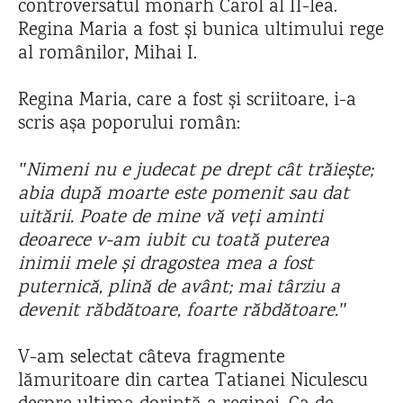
controversatul monarh Carol al II-lea.
Regina Maria a fost și bunica ultimului rege
al românilor, Mihai I.
Regina Maria, care a fost și scriitoare, i-a
scris așa poporului român:
ʺNimeni nu e judecat pe drept cât trăiește;
abia după moarte este pomenit sau dat
uitării. Poate de mine vă veți aminti
deoarece v-am iubit cu toată puterea
inimii mele și dragostea mea a fost
puternică, plină de avânt; mai târziu a
devenit răbdătoare, foarte răbdătoare.ʺ
V-am selectat câteva fragmente
lămuritoare din cartea Tatianei Niculescu