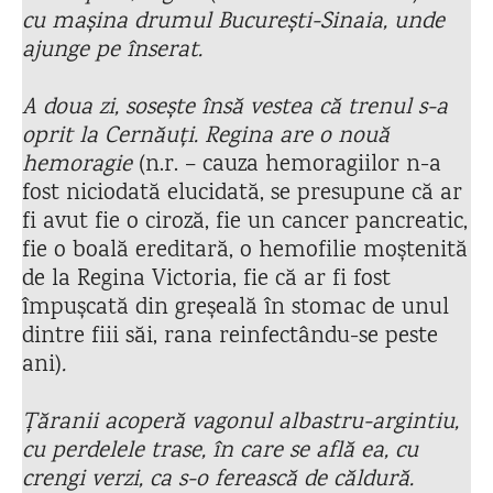
cu mașina drumul București-Sinaia, unde
ajunge pe înserat.
A doua zi, sosește însă vestea că trenul s-a
oprit la Cernăuți. Regina are o nouă
hemoragie
(n.r. – cauza hemoragiilor n-a
fost niciodată elucidată, se presupune că ar
fi avut fie o ciroză, fie un cancer pancreatic,
fie o boală ereditară, o hemofilie moștenită
de la Regina Victoria, fie că ar fi fost
împușcată din greșeală în stomac de unul
dintre fiii săi, rana reinfectându-se peste
ani)
.
Țăranii acoperă vagonul albastru-argintiu,
cu perdelele trase, în care se află ea, cu
crengi verzi, ca s-o ferească de căldură.