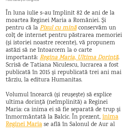
În luna iulie s-au împlinit 82 de ani de la
moartea Reginei Maria a României. Și
pentru că la
Pixul cu mină
conservăm un
colț de internet pentru păstrarea memoriei
(și istoriei noastre recente), vă propunem
astăzi să ne întoarcem la o carte
importantă:
Regina
Maria, Ultima Dorință
.
Scrisă de Tatiana Niculescu, lucrarea a fost
publicată în 2015 și republicată trei ani mai
târziu, la editura Humanitas.
Volumul încearcă (și reușește) să explice
ultima dorință (neîmplinită) a Reginei
Maria: ca inima ei să fie separată de trup și
înmormântată la Balcic. În prezent,
inima
Reginei Maria
se află în Salonul de Aur al