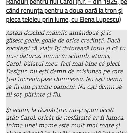
Rânduri pentru fiul Carol (n.r. – din 1925, pe
când renunța pentru a doua oară la tron și
pleca teleleu prin lume, cu Elena Lupescu)
Astăzi deschid mâinile amândouă și le
găsesc goale, goale de orice credință. Dacă
socotești că viața îți datorează totul și că tu
nu-i datorezi nimic în schimb, atunci,
Carol, băiatul meu, faci mai bine că pleci.
Desigur, nu ești demn de misiunea pe care
ți-o încredințase Dumnezeu. Nu ești demn
să fii om printre oameni. Nu ești demn să
fii soț, părinte și fiu.
Și acum, la despărțire, nu-ți spun decât
atât: Carol, oricât de nesfârșită ar fi lumea,
inima unei mame este mult mai mare și