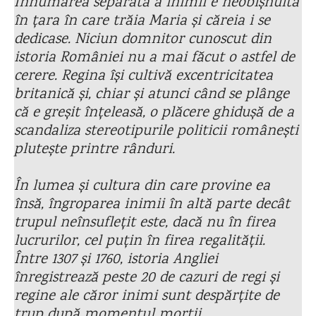
Înhumarea separată a inimii e neobișnuită
în țara în care trăia Maria și căreia i se
dedicase. Niciun domnitor cunoscut din
istoria României nu a mai făcut o astfel de
cerere. Regina își cultivă excentricitatea
britanică și, chiar și atunci când se plânge
că e greșit înțeleasă, o plăcere ghidușă de a
scandaliza stereotipurile politicii românești
plutește printre rânduri.
În lumea și cultura din care provine ea
însă, îngroparea inimii în altă parte decât
trupul neînsuflețit este, dacă nu în firea
lucrurilor, cel puțin în firea regalității.
Între 1307 și 1760, istoria Angliei
înregistrează peste 20 de cazuri de regi și
regine ale căror inimi sunt despărțite de
trup după momentul morții.