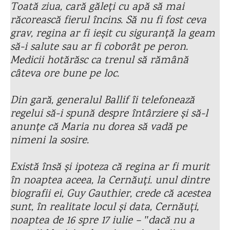
Toată ziua, cară găleți cu apă să mai
răcorească fierul încins. Să nu fi fost ceva
grav, regina ar fi ieșit cu siguranță la geam
să-i salute sau ar fi coborât pe peron.
Medicii hotărăsc ca trenul să rămână
câteva ore bune pe loc.
Din gară, generalul Ballif îi telefonează
regelui să-i spună despre întârziere și să-l
anunțe că Maria nu dorea să vadă pe
nimeni la sosire.
Există însă și ipoteza că regina ar fi murit
în noaptea aceea, la Cernăuți. unul dintre
biografii ei, Guy Gauthier, crede că acestea
sunt, în realitate locul și data, Cernăuți,
noaptea de 16 spre 17 iulie – ʺdacă nu a