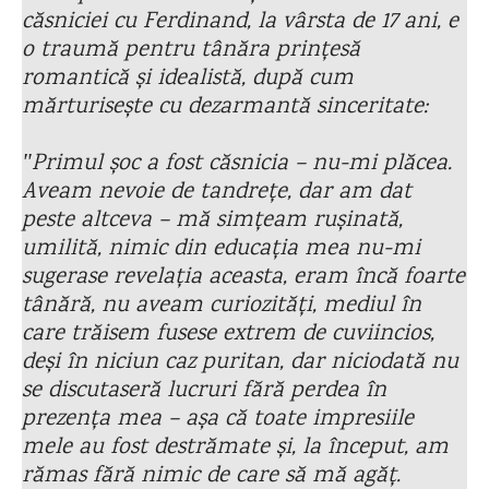
căsniciei cu Ferdinand, la vârsta de 17 ani, e
o traumă pentru tânăra prințesă
romantică și idealistă, după cum
mărturisește cu dezarmantă sinceritate:
ʺPrimul șoc a fost căsnicia – nu-mi plăcea.
Aveam nevoie de tandrețe, dar am dat
peste altceva – mă simțeam rușinată,
umilită, nimic din educația mea nu-mi
sugerase revelația aceasta, eram încă foarte
tânără, nu aveam curiozități, mediul în
care trăisem fusese extrem de cuviincios,
deși în niciun caz puritan, dar niciodată nu
se discutaseră lucruri fără perdea în
prezența mea – așa că toate impresiile
mele au fost destrămate și, la început, am
rămas fără nimic de care să mă agăț.