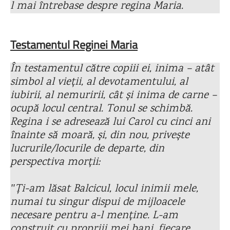
l mai întrebase despre regina Maria.
Testamentul Reginei Maria
În testamentul către copiii ei, inima – atât
simbol al vieții, al devotamentului, al
iubirii, al nemuririi, cât și inima de carne –
ocupă locul central. Tonul se schimbă.
Regina i se adresează lui Carol cu cinci ani
înainte să moară, și, din nou, privește
lucrurile/locurile de departe, din
perspectiva morții:
ʺȚi-am lăsat Balcicul, locul inimii mele,
numai tu singur dispui de mijloacele
necesare pentru a-l menține. L-am
construit cu propriii mei bani, fiecare