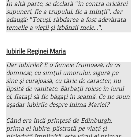
În altă parte, se declară ʺîn contra oricărei
supuneri, fie a trupului, fie a mințiiʺ, dar
adaugă: ʺTotuși, răbdarea a fost adevărata
temelie a vieții și izbânzii mele…ʺ.
Iubirile Reginei Maria
Dar iubirile? E o femeie frumoasă, de os
domnesc, cu simțul umorului, sigură pe
sine și curajoasă, cu tărie de caracter, nu
lipsită de vanitate. Bărbații roiesc în jurul
ei, flatați să fie băgați în seamă. Ce ne spun
așadar iubirile despre inima Mariei?
Când era încă prințesă de Edinburgh,
prima ei iubire, păstrată pe viață și