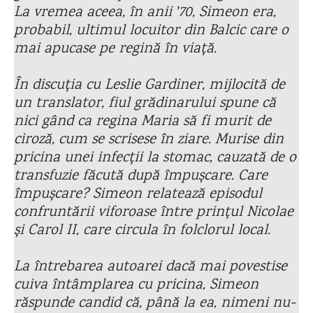
La vremea aceea, în anii ʹ70, Simeon era,
probabil, ultimul locuitor din Balcic care o
mai apucase pe regină în viață.
În discuția cu Leslie Gardiner, mijlocită de
un translator, fiul grădinarului spune că
nici gând ca regina Maria să fi murit de
ciroză, cum se scrisese în ziare. Murise din
pricina unei infecții la stomac, cauzată de o
transfuzie făcută după împușcare. Care
împușcare? Simeon relatează episodul
confruntării viforoase între prințul Nicolae
și Carol II, care circula în folclorul local.
La întrebarea autoarei dacă mai povestise
cuiva întâmplarea cu pricina, Simeon
răspunde candid că, până la ea, nimeni nu-