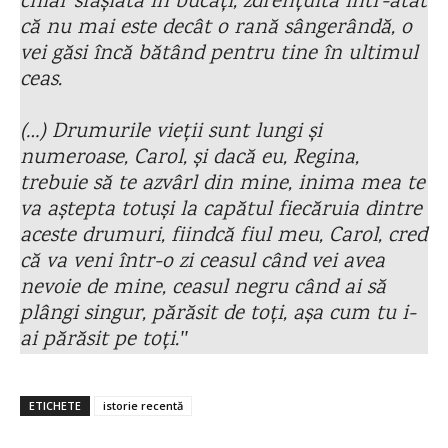
chiar sfâșiată în bucăți, zdrențuită într-atât
că nu mai este decât o rană sângerândă, o
vei găsi încă bătând pentru tine în ultimul
ceas.
(…) Drumurile vieții sunt lungi și
numeroase, Carol, și dacă eu, Regina,
trebuie să te azvârl din mine, inima mea te
va aștepta totuși la capătul fiecăruia dintre
aceste drumuri, fiindcă fiul meu, Carol, cred
că va veni într-o zi ceasul când vei avea
nevoie de mine, ceasul negru când ai să
plângi singur, părăsit de toți, așa cum tu i-
ai părăsit pe toți.ʺ
ETICHETE
istorie recentă