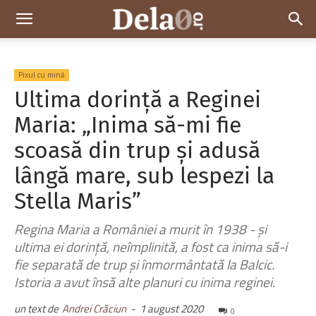
Dela0
Pixul cu mină
Ultima dorință a Reginei
Maria: „Inima să-mi fie
scoasă din trup și adusă
lângă mare, sub lespezi la
Stella Maris”
Regina Maria a României a murit în 1938 - și
ultima ei dorință, neîmplinită, a fost ca inima să-i
fie separată de trup și înmormântată la Balcic.
Istoria a avut însă alte planuri cu inima reginei.
un text de
Andrei Crăciun
-
1 august 2020
0