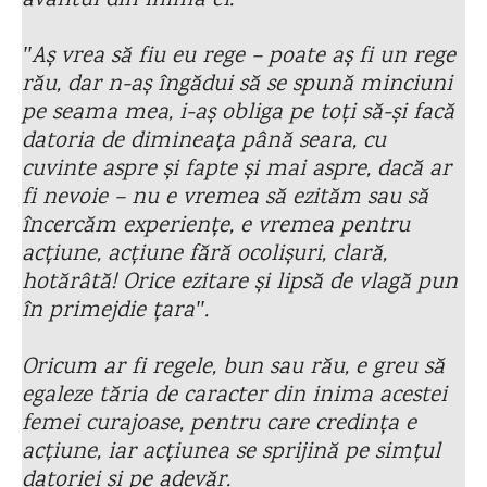
avântul din inima ei:
ʺAș vrea să fiu eu rege – poate aș fi un rege
rău, dar n-aș îngădui să se spună minciuni
pe seama mea, i-aș obliga pe toți să-și facă
datoria de dimineața până seara, cu
cuvinte aspre și fapte și mai aspre, dacă ar
fi nevoie – nu e vremea să ezităm sau să
încercăm experiențe, e vremea pentru
acțiune, acțiune fără ocolișuri, clară,
hotărâtă! Orice ezitare și lipsă de vlagă pun
în primejdie țaraʺ.
Oricum ar fi regele, bun sau rău, e greu să
egaleze tăria de caracter din inima acestei
femei curajoase, pentru care credința e
acțiune, iar acțiunea se sprijină pe simțul
datoriei și pe adevăr.