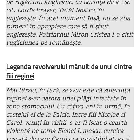
de rugăciuni anglicane, cu dorința de a i se
citi Lordʹs Prayer, Tatăl Nostru, în
englezește. În acel moment însă, nu se afla
nimeni în apropiere care să fi știut
englezește. Patriarhul Miron Cristea i-a citit
rugăciunea pe românește.
Legenda revolverului mânuit de unul dintre
fiii reginei
Mai târziu, în țară, se zvonește că suferința
reginei s-ar datora unei plăgi infectate în
zona stomacului. Cu câțiva ani în urmă, în
castelul ei de la Balcic, între fiii Nicolae și
Carol, veniți în vizită, s-ar fi iscat o ceartă
violentă pe tema Elenei Lupescu, evreica
roșcată de care Carol era irezistibil atras și