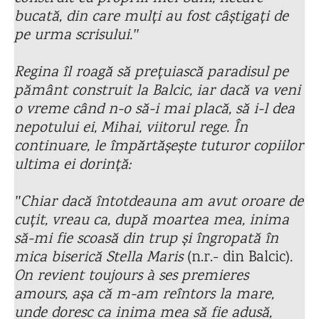
bucată, din care mulți au fost câștigați de
pe urma scrisului.ʺ
Regina îl roagă să prețuiască paradisul pe
pământ construit la Balcic, iar dacă va veni
o vreme când n-o să-i mai placă, să i-l dea
nepotului ei, Mihai, viitorul rege. În
continuare, le împărtășește tuturor copiilor
ultima ei dorință:
ʺChiar dacă întotdeauna am avut oroare de
cuțit, vreau ca, după moartea mea, inima
să-mi fie scoasă din trup și îngropată în
mica biserică Stella Maris
(n.r.- din Balcic)
.
On revient toujours à ses premieres
amours, așa că m-am reîntors la mare,
unde doresc ca inima mea să fie adusă,