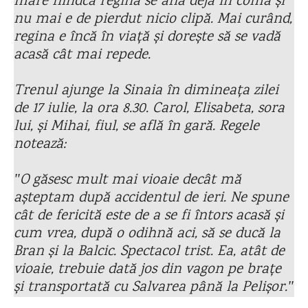
mare fiindcă regina se află deja în comă și
nu mai e de pierdut nicio clipă. Mai curând,
regina e încă în viață și dorește să se vadă
acasă cât mai repede.
Trenul ajunge la Sinaia în dimineața zilei
de 17 iulie, la ora 8.30. Carol, Elisabeta, sora
lui, și Mihai, fiul, se află în gară. Regele
notează:
ʺO găsesc mult mai vioaie decât mă
așteptam după accidentul de ieri. Ne spune
cât de fericită este de a se fi întors acasă și
cum vrea, după o odihnă aci, să se ducă la
Bran și la Balcic. Spectacol trist. Ea, atât de
vioaie, trebuie dată jos din vagon pe brațe
și transportată cu Salvarea până la Pelișor.ʺ