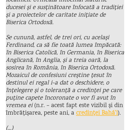
localnicii. Urmează întocmai sfaturile
ducesei și e susținătoare înfocată a tradiției
și a proiectelor de caritate inițiate de
Biserica Ortodoxă.
Se cunună, astfel, de trei ori, cu același
Ferdinand, ca să fie toată lumea împăcată:
în Biserica Catolică, în Germania, în Biserica
Anglicană, în Anglia, și a treia oară, la
sosirea în România, în Biserica Ortodoxă.
Mozaicul de confesiuni creștine țesut în
destinul ei regal i-a dat o deschidere, o
înțelegere și o toleranță a credinței pe care
puține capete încoronate o vor fi avut în
vremea ei
(n.r. – acest fapt este vizibil și din
îmbrățișarea, peste ani, a
credinței Bahá’i
)
.
(…)