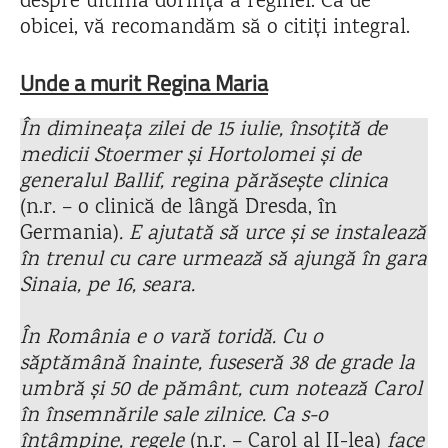
despre ultima dorință a reginei. Ca de
obicei, vă recomandăm să o citiți integral.
Unde a murit Regina Maria
În dimineața zilei de 15 iulie, însoțită de
medicii Stoermer și Hortolomei și de
generalul Ballif, regina părăsește clinica
(n.r. – o clinică de lângă Dresda, în
Germania)
. E ajutată să urce și se instalează
în trenul cu care urmează să ajungă în gara
Sinaia, pe 16, seara.
În România e o vară toridă. Cu o
săptămână înainte, fuseseră 38 de grade la
umbră și 50 de pământ, cum notează Carol
în însemnările sale zilnice. Ca s-o
întâmpine, regele
(n.r. – Carol al II-lea)
face