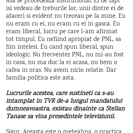
Asa se procedeaza institutional. Ei de fapt
isi vedeau de treburile lor, unii dintre ei de
afaceri si evident nu treceau pe la mine. Eu
nu eram cu ei, nu eram cu ei in gasca. Eu
eram liberal, lucru pe care l-am afirmat
tot timpul. Eu nefiind apropiat de PNL, sa
fim intelesi. Eu cand spun liberal, spun
ideologic. Nu frecventez PNL, nu mi-au fost
in casa, nu ma duc la ei acasa, nu bem o
cafea in oras. Nu avem nicio relatie. Dar
familia politica este asta.
Lucrurile acestea, care sustineti ca s-au
intamplat in TVR de-a lungul mandatului
dumneavoastra, existau dinainte ca Stelian
Tanase sa vina presedintele televiziunii.
Sigur. Aceasta este o meteahna, o practica