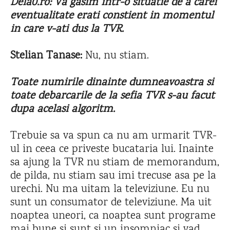
Dela0.ro: Va gasim intr-o situatie de a carei
eventualitate erati constient in momentul
in care v-ati dus la TVR.
Stelian Tanase:
Nu, nu stiam.
Toate numirile dinainte dumneavoastra si
toate debarcarile de la sefia TVR s-au facut
dupa acelasi algoritm.
Trebuie sa va spun ca nu am urmarit TVR-
ul in ceea ce priveste bucataria lui. Inainte
sa ajung la TVR nu stiam de memorandum,
de pilda, nu stiam sau imi trecuse asa pe la
urechi. Nu ma uitam la televiziune. Eu nu
sunt un consumator de televiziune. Ma uit
noaptea uneori, ca noaptea sunt programe
mai bune si sunt si un insomniac si vad