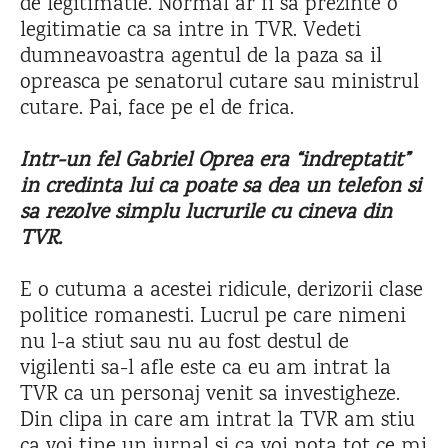
de legitimatie. Normal ar fi sa prezinte o
legitimatie ca sa intre in TVR. Vedeti
dumneavoastra agentul de la paza sa il
opreasca pe senatorul cutare sau ministrul
cutare. Pai, face pe el de frica.
Intr-un fel Gabriel Oprea era “indreptatit”
in credinta lui ca poate sa dea un telefon si
sa rezolve simplu lucrurile cu cineva din
TVR.
E o cutuma a acestei ridicule, derizorii clase
politice romanesti. Lucrul pe care nimeni
nu l-a stiut sau nu au fost destul de
vigilenti sa-l afle este ca eu am intrat la
TVR ca un personaj venit sa investigheze.
Din clipa in care am intrat la TVR am stiu
ca voi tine un jurnal si ca voi nota tot ce mi