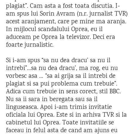
plagiat”. Cam asta a fost toata discutia. I-
am spus lui Sorin Avram (n.r. jurnalist TVR)
acest aranjament, care pe mine ma aranja.
In mijlocul scandalului Oprea, eu il
aduceam pe Oprea la televizor. Deci era
foarte jurnalistic.
Si i-am spus “sa nu dea dracu’ sa nu il
intrebi”…sa nu dea dracu’, ma rog, eu nu
vorbesc asa … “sa ai grija sa il intrebi de
plagiat si sa pui problema cum trebuie”.
Adica cum trebuie in sens corect, stil BBC.
Nu sa ii sara in beregata sau sa il
linguseasca. Apoi i-am trimis invitatie
oficiala lui Oprea. Este si in arhiva TVR si la
cabinetul lui Oprea. Toate invitatiile se
faceau in felul asta de cand am ajuns eu