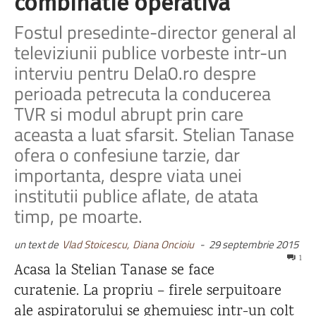
combinatie operativa”
Fostul presedinte-director general al
televiziunii publice vorbeste intr-un
interviu pentru Dela0.ro despre
perioada petrecuta la conducerea
TVR si modul abrupt prin care
aceasta a luat sfarsit. Stelian Tanase
ofera o confesiune tarzie, dar
importanta, despre viata unei
institutii publice aflate, de atata
timp, pe moarte.
un text de
Vlad Stoicescu,
Diana Oncioiu
-
29 septembrie 2015
1
Acasa la Stelian Tanase se face
curatenie. La propriu – firele serpuitoare
ale aspiratorului se ghemuiesc intr-un colt