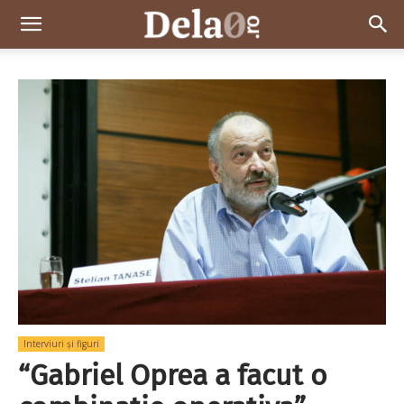
Dela0
Interviuri și figuri
“Gabriel Oprea a facut o