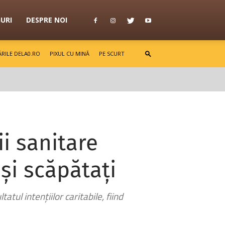
GURI
DESPRE NOI
RILE DELA0.RO
PIXUL CU MINĂ
PE SCURT
i sanitare
și scăpătați
atul intențiilor caritabile, fiind