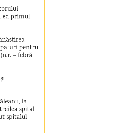
torului
ă ea primul
mănăstirea
 paturi pentru
(n.r. – febră
și
ăleanu, la
reilea spital
ut spitalul