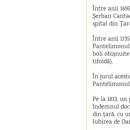
Între anii 169
Șerban Cantac
spital din Ța
Între anii 173
Pantelimonulu
boli obișnuite
tifoidă).
În jurul acest
Pantelimonul
Pe la 1813, un
îndemnul docto
din țară, cu u
Iubirea de Oa