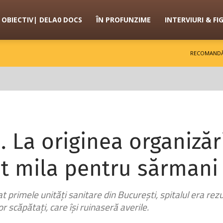
OBIECTIV| DELA0 DOCS
ÎN PROFUNZIME
INTERVIURI & FI
RECOMANDĂ
La originea organizări
t mila pentru sărmani 
 primele unități sanitare din București, spitalul era rezult
or scăpătați, care își ruinaseră averile.