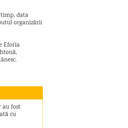
 timp, data
putul organizării
e Eforia
ohtonă,
mânesc.
r au fost
dată cu