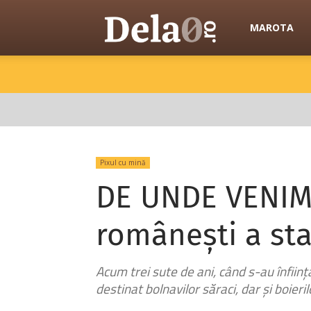
Dela0
MAROTA
Pixul cu mină
DE UNDE VENIM. 
românești a sta
Acum trei sute de ani, când s-au înființat
destinat bolnavilor săraci, dar și boieril