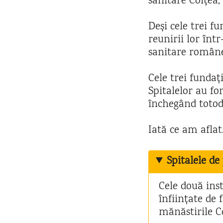
sanitare Colțea
Deși cele trei f
reunirii lor înt
sanitare române
Cele trei fundaț
Spitalelor au fo
închegând totod
Iată ce am aflat
Spitalele de
Cele două inst
înființate de 
mănăstirile C