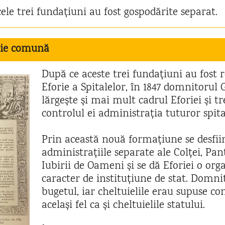
cele trei fundațiuni au fost gospodărite separat.
ție comună
După ce aceste trei fundațiuni au fost 
Eforie a Spitalelor, în 1847 domnitorul 
lărgește și mai mult cadrul Eforiei și t
controlul ei administrația tuturor spita
Prin această nouă formațiune se desfii
administrațiile separate ale Colței, Pan
Iubirii de Oameni și se dă Eforiei o org
caracter de instituțiune de stat. Domn
bugetul, iar cheltuielile erau supuse co
același fel ca și cheltuielile statului.