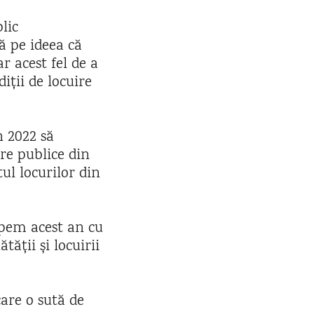
lic
că pe ideea că
r acest fel de a
iții de locuire
n 2022 să
tre publice din
ul locurilor din
epem acest an cu
tății și locuirii
care o sută de