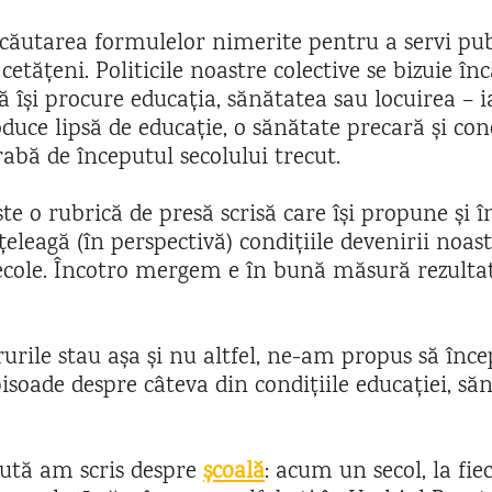
căutarea formulelor nimerite pentru a servi pub
etățeni. Politicile noastre colective se bizuie în
ă își procure educația, sănătatea sau locuirea – ia
duce lipsă de educație, o sănătate precară și cond
bă de începutul secolului trecut.
te o rubrică de presă scrisă care își propune și î
nțeleagă (în perspectivă) condițiile devenirii noas
ecole. Încotro mergem e în bună măsură rezultat
rurile stau așa și nu altfel, ne-am propus să înc
pisoade despre câteva din condițiile educației, sănă
ută am scris despre
școală
: acum un secol, la fie