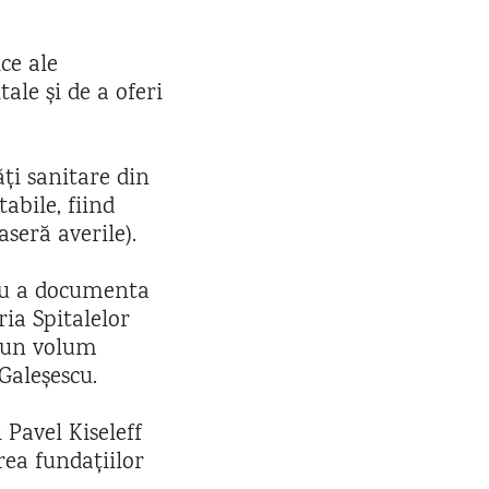
ce ale
ale și de a oferi
ăți sanitare din
tabile, fiind
aseră averile).
ru a documenta
ria Spitalelor
și un volum
Galeșescu.
 Pavel Kiseleff
rea fundațiilor