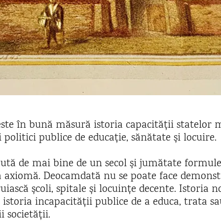
este în bună măsură istoria capacității statelor
 politici publice de educație, sănătate și locuire.
ută de mai bine de un secol și jumătate formule
tă axiomă. Deocamdată nu se poate face demonstr
uiască școli, spitale și locuințe decente. Istoria 
storia incapacității publice de a educa, trata s
 societății.