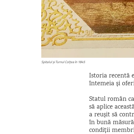
Spitalul și Turnul Colțea în 1845
Istoria recentă 
întemeia și oferi
Statul român ca
să aplice aceas
a reușit să contr
în bună măsură i
condiții membrii