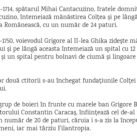
5-1714, spătarul Mihai Cantacuzino, fratele domni
uzino, întemeiază mănăstirea Colțea și pe lâng
ra Românească, cu un număr de 24 paturi.
5-1750, voievodul Grigore al II-lea Ghika zidește 
i și pe lângă aceasta întemeiază un spital cu 12
 și un spital pentru bolnavi de ciumă și lingoare 
or două ctitorii s-au închegat fundațiunile Colței 
ui.
 grup de boieri în frunte cu marele ban Grigore B
rului Constantin Caracaș, înființează cel de-al t
n număr de 20 de paturi, căruia i s-a zis la încep
meni, iar mai târziu Filantropia.