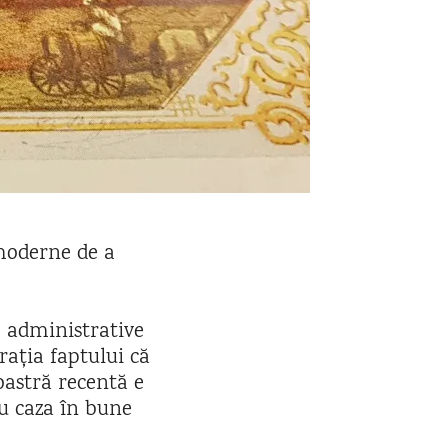
 moderne de a
 administrative
ația faptului că
noastră recentă e
au caza în bune