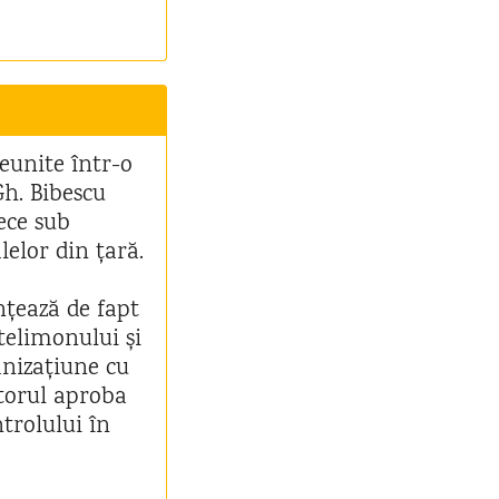
reunite într-o
Gh. Bibescu
rece sub
lelor din țară.
nțează de fapt
telimonului și
anizațiune cu
itorul aproba
ntrolului în