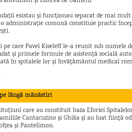
, Pantelimon și Iubirea de Oameni.
undații existau și funcționau separat de mai mult
r-o administrație comună constituie practic înce
ști.
ii pe care Pavel Kiseleff le-a reunit sub numele d
ndat și primele formule de asistență socială aut
ată în spitalele lor și învățământul medical ro
.
 pe lângă mănăstiri
ituțiuni care au constituit baza Eforiei Spitalelo
familiile Cantacuzino și Ghika și au luat ființă o
olțea și Pantelimon.