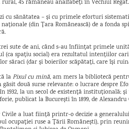
 rural, 45 rămâneau analfabeți în Vechiul Regat.
 cu sănătatea – și cu primele eforturi sistemati
 naționale (din Țara Românească) de a fonda spit
ră.
trei sute de ani, când s-au înființat primele unit
ul (ca spațiu social) era rezultatul intențiilor cari
or săraci (dar și boierilor scăpătați, care își ruin
tă la
Pixul cu mină
, am mers la bibliotecă pent
m găsit două surse relevante: o lucrare despre Efo
în 1932, la un secol de existență instituțională; 
forie, publicat la București în 1899, de Alexandru 
 Civile a luat ființă printr-o decizie a generalului
pul ocupației ruse a Țării Românești), prin reuni