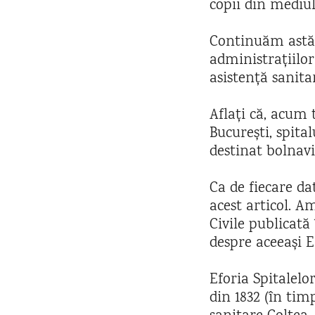
copii din mediul
Continuăm astăzi
administrațiilor
asistență sanita
Aflați că, acum 
București, spital
destinat bolnavil
Ca de fiecare da
acest articol. A
Civile publicată 
despre aceeași E
Eforia Spitalelor
din 1832 (în tim